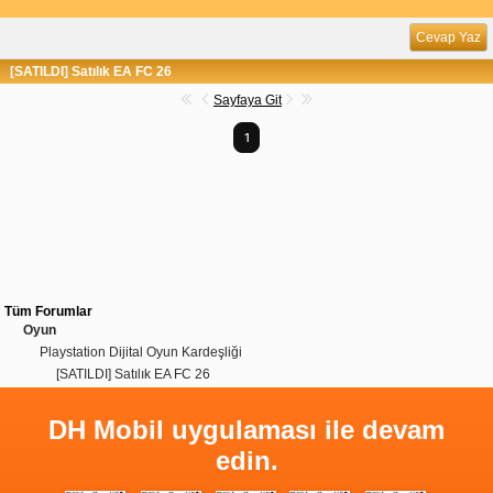
Cevap Yaz
[SATILDI] Satılık EA FC 26
Sayfaya Git
1
Tüm Forumlar
Oyun
Playstation Dijital Oyun Kardeşliği
[SATILDI] Satılık EA FC 26
DH Mobil uygulaması ile devam
edin.