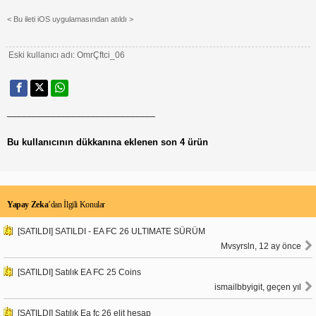
< Bu ileti iOS uygulamasından atıldı >
Eski kullanıcı adı: OmrÇftci_06
______________________________
Bu kullanıcının dükkanına eklenen son 4 ürün
Yapay Zeka
’dan İlgili Konular
[SATILDI] SATILDI - EA FC 26 ULTIMATE SÜRÜM
Mvsyrsln, 12 ay önce
[SATILDI] Satılık EA FC 25 Coins
ismailbbyigit, geçen yıl
[SATILDI] Satılık Ea fc 26 elit hesap