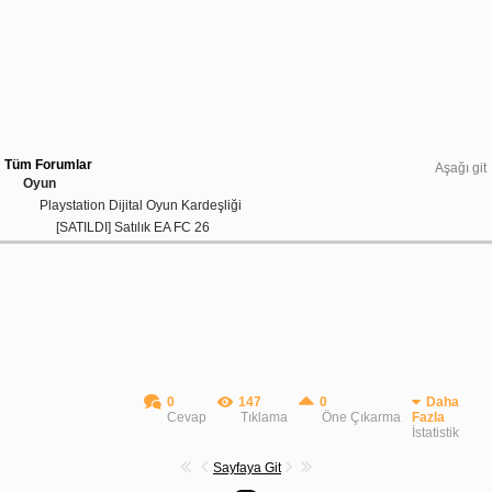
Tüm Forumlar
Aşağı git
Oyun
Playstation Dijital Oyun Kardeşliği
[SATILDI] Satılık EA FC 26
0
147
0
Daha
Cevap
Tıklama
Öne Çıkarma
Fazla
İstatistik
Sayfaya Git