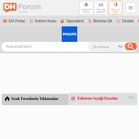
Uygulama
Teknoloji
Giriş ve
ile Aç
Haberleri
Kayıt
DH Portal
İndirim Kodu
Speedtest
Bölüme Git
Destek
Gizle
Editörün Seçtiği Fırsatlar
Sıcak Fırsatlarda Tıklananlar