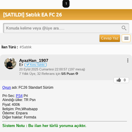
1
[SATILDI] Satılık EA FC 26
Cevap Yaz
İlan Türü :
#Satılık
AyazHan_1907
Er
Konu Sahibi
20 Eylül 2025 Cumartesi 22:00:57 (197 mesaj)
7 Yıllık Üye, 32 Referans için
5/5 Puan
0
Oyun
adı: FC26 Standart Sürüm
Pri-Sec:
PS4
Pri
Alındığı ülke: TR Psn
Fiyat: 400₺
İletişim: Pm,Whatsapp
Ödeme: Enpara
Diğer haklar: Formda
Sistem Notu : Bu ilan her türlü yoruma açıktır.