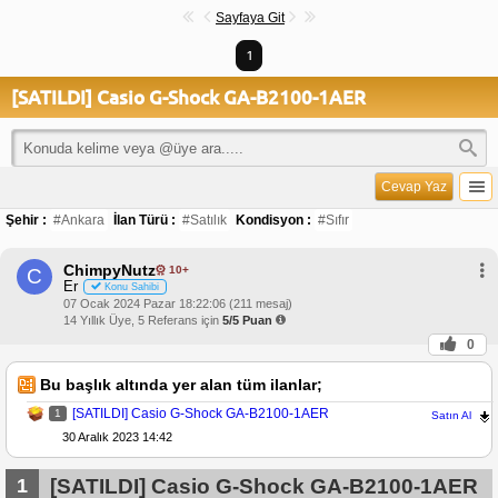
Sayfaya Git
1
[SATILDI] Casio G-Shock GA-B2100-1AER
Cevap Yaz
Şehir :
#Ankara
İlan Türü :
#Satılık
Kondisyon :
#Sıfır
ChimpyNutz
10+
C
Er
Konu Sahibi
07 Ocak 2024 Pazar 18:22:06 (211 mesaj)
14 Yıllık Üye, 5 Referans için
5/5 Puan
0
Bu başlık altında yer alan tüm ilanlar;
[SATILDI] Casio G-Shock GA-B2100-1AER
1
Satın Al
30 Aralık 2023 14:42
1
[SATILDI] Casio G-Shock GA-B2100-1AER