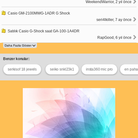
WeekendWarrior, 2 yıl önce
Casio GM-2100MWG-1ADR G Shock
seri4lkiller, 7 ay önce
Satılık Casio G-Shock saat GA-100-1A4DR
RapGood, 6 yıl önce
Benzer konular:
serkisof 18 jewels
seiko snkl23k1
insta360 mic pro
en paha