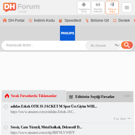
Uygulama
Teknoloji
Giriş ve
ile Aç
Haberleri
Kayıt
DH Portal
İndirim Kodu
Speedtest
Bölüme Git
Destek
Sıcak Fırsatlarda Tıklananlar
Gizle
Editörün Seçtiği Fırsatlar
adidas Erkek OTR 3S JACKET M Spor Üst Giyim WHI...
https://www.amazon.com.tr/adidas-Erkek-JAC...
9 sa. önce
Sessiz, Cam Yüzeyli, Metal halkalı, Dekoratif D...
https://www.amazon.com.tr/dp/B0FNLVWB7F