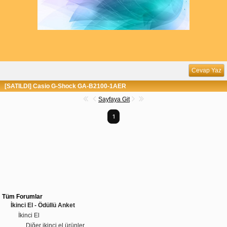
Cevap Yaz
[SATILDI] Casio G-Shock GA-B2100-1AER
Sayfaya Git
1
Tüm Forumlar
İkinci El - Ödüllü Anket
İkinci El
Diğer ikinci el ürünler