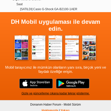
Saat
[SATILDI] Casio G-Shock GA-B2100-1AER
DH Mobil uygulaması ile devam
edin.
Mobil tarayıcınız ile mümkün olanların yanı sıra, birçok yeni ve
faydalı özelliğe erişin.
Gizle ve güncelleme çıkana kadar tekrar gösterme.
Donanım Haber Forum - Mobil Sürüm
Hakkımızda
|
Yukarı