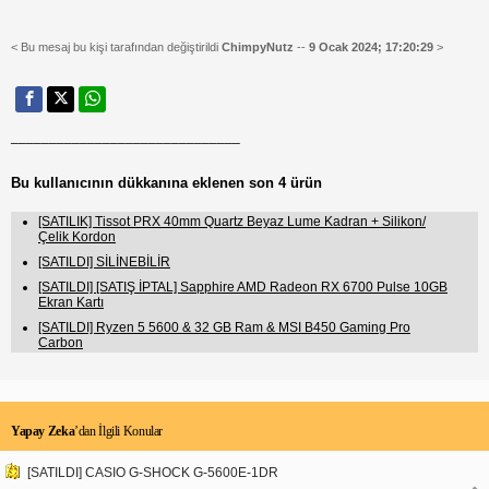
< Bu mesaj bu kişi tarafından değiştirildi
ChimpyNutz
--
9 Ocak 2024; 17:20:29
>
______________________________
Bu kullanıcının dükkanına eklenen son 4 ürün
[SATILIK] Tissot PRX 40mm Quartz Beyaz Lume Kadran + Silikon/
Çelik Kordon
[SATILDI] SİLİNEBİLİR
[SATILDI] [SATIŞ İPTAL] Sapphire AMD Radeon RX 6700 Pulse 10GB
Ekran Kartı
[SATILDI] Ryzen 5 5600 & 32 GB Ram & MSI B450 Gaming Pro
Carbon
Yapay Zeka
’dan İlgili Konular
[SATILDI] CASIO G-SHOCK G-5600E-1DR