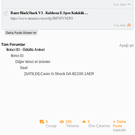
6 sa. önce
Razer BlackShark V3 - Kablosuz E-Spor Kulaklık ...
https://www.amazon.com.tr/dp/B0F93VMJ93
5 sa. önce
Tüm Forumlar
Aşağı git
İkinci El - Ödüllü Anket
İkinci El
Diğer ikinci el ürünler
Saat
[SATILDI] Casio G-Shock GA-B2100-1AER
0
165
0
Daha
Cevap
Tıklama
Öne Çıkarma
Fazla
İstatistik