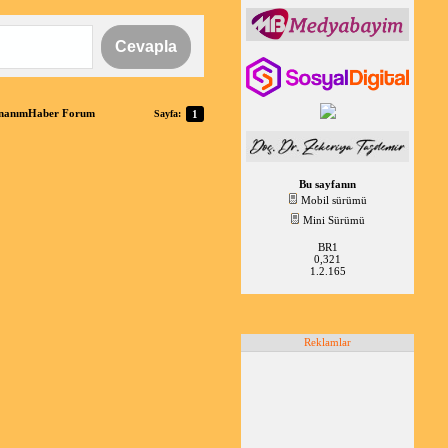
Cevapla
 DonanımHaber Forum
Sayfa:
1
Bu sayfanın
Mobil sürümü
Mini Sürümü
BR1
0,321
1.2.165
Reklamlar