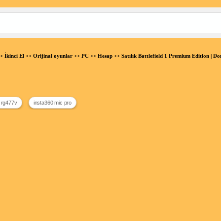
>
İkinci El
>>
Orijinal oyunlar
>>
PC
>>
Hesap
>> Satılık Battlefield 1 Premium Edition |
 rg477v
insta360 mic pro