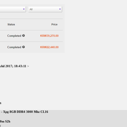
ylül 2017; 18:43:11
>
n
6 - Xpg 8GB DDR4 3000 Mhz CL16
50m S2h
U