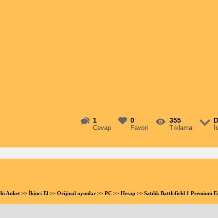
1
0
355
D
Cevap
Favori
Tıklama
İ
llü Anket
>>
İkinci El
>>
Orijinal oyunlar
>>
PC
>>
Hesap
>> Satılık Battlefield 1 Premium