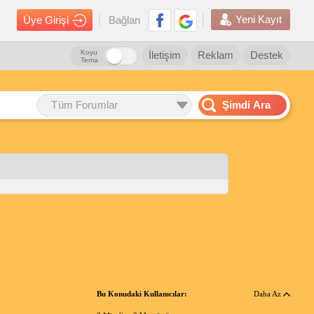
Yeni Kayıt
Üye Girişi
Bağlan
Koyu
İletişim
Reklam
Destek
Tema
Tüm Forumlar
Şimdi Ara
Bu Konudaki Kullanıcılar:
Daha Az