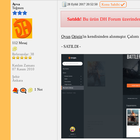
Ayva
28 Eylül 2017 20:52:50
Konu Sahibi
Teğmen
Satıldı!
Bu ürün DH Forum üzerinden s
Oyun
Origin
'in kendisinden alınmıştır. Çalıntı
112 Mesaj
- SATILDI -
Referanslar: 38
Katılım Zamanı
07 Kasım 2010
Şehir
Ankara
1 Not