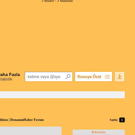
3 Misafir -
3 Masaüstü
aha Fazla
Konuya Özel
statistik
Favorilerime Ekle
Konuyu Açandan
Popüler Mesajlar
Linkli Mesajlar
Yazdır
 Edition | DonanımHaber Forum
Sayfa:
1
E-Posta Aboneliği
Konuyu Gizle
Reklamlar