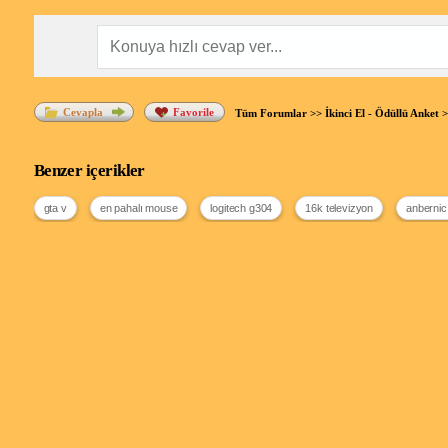
Cevapla
Favorile
Tüm Forumlar
>>
İkinci El - Ödüllü Anket
>
Benzer içerikler
gta v
en pahalı mouse
logitech g304
16k televizyon
anbernic