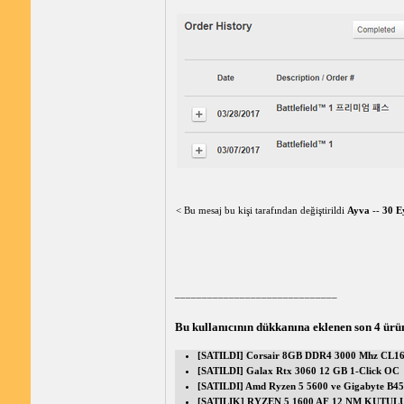
< Bu mesaj bu kişi tarafından değiştirildi
Ayva
--
30 E
______________________________
Bu kullanıcının dükkanına eklenen son 4 ürü
[SATILDI] Corsair 8GB DDR4 3000 Mhz CL1
[SATILDI] Galax Rtx 3060 12 GB 1-Click OC
[SATILDI] Amd Ryzen 5 5600 ve Gigabyte B4
[SATILIK] RYZEN 5 1600 AF 12 NM KUTUL