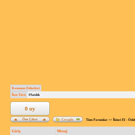
Konunun Etiketleri
İlan Türü
#Satılık
0 oy
Öne Çıkar
Cevapla
Tüm Forumlar
>>
İkinci El - Ödü
Giriş
Mesaj