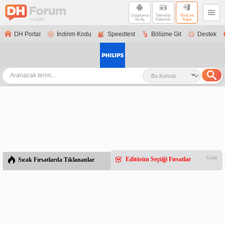
Uygulama
Teknoloji
Giriş ve
ile Aç
Haberleri
Kayıt
DH Portal
İndirim Kodu
Speedtest
Bölüme Git
Destek
Gizle
Editörün Seçtiği Fırsatlar
Sıcak Fırsatlarda Tıklananlar