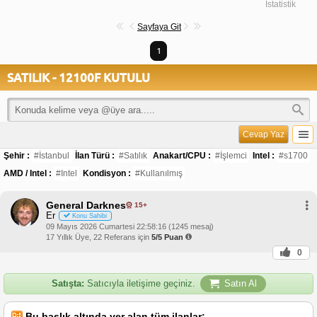
İstatistik
Sayfaya Git
1
SATILIK - 12100F KUTULU
Cevap Yaz
Şehir :
#İstanbul
İlan Türü :
#Satılık
Anakart/CPU :
#İşlemci
Intel :
#s1700
AMD / Intel :
#Intel
Kondisyon :
#Kullanılmış
General Darknes
15+
Er
Konu Sahibi
09 Mayıs 2026 Cumartesi 22:58:16 (1245 mesaj)
17 Yıllık Üye, 22 Referans için
5/5 Puan
0
Satışta:
Satıcıyla iletişime geçiniz.
Satın Al
Bu başlık altında yer alan tüm ilanlar;