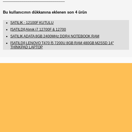
Bu kullanıcının dükkanına eklenen son 4 ürün
SATILIK - 12100F KUTULU
[SATILDI] Alınık i7 12700F & 12700
SATILIK ADATA 8GB 2400MHz DDR4 NOTEBOOK RAM
[SATILDI] LENOVO T470 İ5 7200U 8GB RAM 480GB M2SSD 14"
THİNKPAD LAPTOP