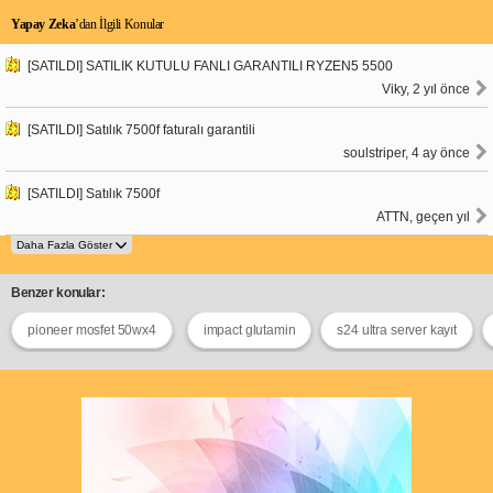
Yapay Zeka
’dan İlgili Konular
[SATILDI] SATILIK KUTULU FANLI GARANTILI RYZEN5 5500
Viky, 2 yıl önce
[SATILDI] Satılık 7500f faturalı garantili
soulstriper, 4 ay önce
[SATILDI] Satılık 7500f
ATTN, geçen yıl
Benzer konular:
pioneer mosfet 50wx4
impact glutamin
s24 ultra server kayıt