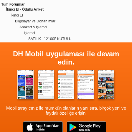
Tüm Forumlar
İkinci El - Ödüllü Anket
İkinci El
Bilgisayar ve Donanımları
Anakart & İşlemci
İşlemci
SATILIK - 12100F KUTULU
DH Mobil uygulaması ile devam
edin.
Mobil tarayıcınız ile mümkün olanların yanı sıra, birçok yeni ve
faydalı özelliğe erişin.