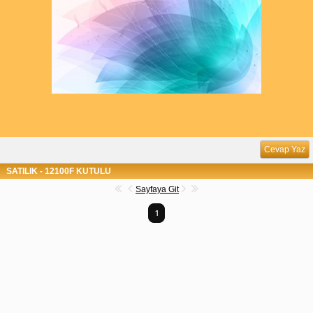
Cevap Yaz
SATILIK - 12100F KUTULU
Sayfaya Git
1