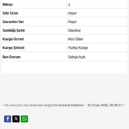
Miktar
: 1
Sıfır Ürün
: Hayır
Garantisi Var
: Hayır
Satıldığı Şehir
: İstanbul
Kargo Ücreti
: Alıcı Öder
Kargo Şirketi
: Yurtiçi Kargo
İlan Durum
: Satışa Açık
< Bu mesaj bu kişi tarafından değiştirildi
General Darknes
--
31 Ocak 2026; 20:45:17
>
______________________________