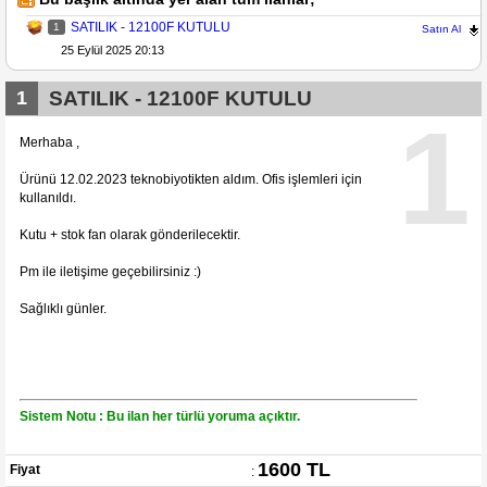
SATILIK - 12100F KUTULU
1
Satın Al
25 Eylül 2025 20:13
1
SATILIK - 12100F KUTULU
1
Merhaba ,
Ürünü 12.02.2023 teknobiyotikten aldım. Ofis işlemleri için
kullanıldı.
Kutu + stok fan olarak gönderilecektir.
Pm ile iletişime geçebilirsiniz :)
Sağlıklı günler.
Sistem Notu : Bu ilan her türlü yoruma açıktır.
1600 TL
Fiyat
: