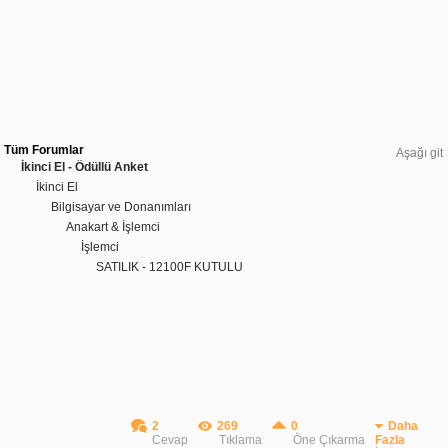
Tüm Forumlar
Aşağı git
İkinci El - Ödüllü Anket
İkinci El
Bilgisayar ve Donanımları
Anakart & İşlemci
İşlemci
SATILIK - 12100F KUTULU
2
269
0
Daha
Cevap
Tıklama
Öne Çıkarma
Fazla