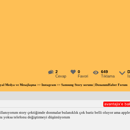
2
0
649
D
Cevap
Favori
Tıklama
İ
yal Medya ve Mesajlaşma
>>
Instagram
>> Samsung Story sorunu | DonanımHaber Forum
llanıyorum story çektiğimde donmalar bulanıklık çok bariz belli oluyor ama apple 
mı yoksa telefonu değiştirmeyi düşünüyorum