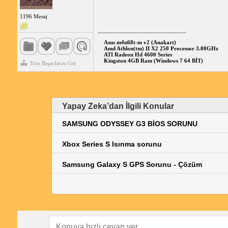
1196 Mesaj
_____________________________
Asus m4n68t-m v2 (Anakart)
Amd Athlon(tm) II X2 250 Processor 3.00GHz
ATI Radeon Hd 4600 Series
Kingston 4GB Ram (Windows 7 64 BİT)
Tüm Başarılarını Gör
Yapay Zeka’dan İlgili Konular
SAMSUNG ODYSSEY G3 BİOS SORUNU
Xbox Series S Isınma sorunu
Samsung Galaxy S GPS Sorunu - Çözüm