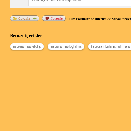
Cevapla
Favorile
Tüm Forumlar
>>
İnternet
>>
Sosyal Medya
Benzer içerikler
instagram panel giriş
instagram takipçi alma
instagram kullanıcı adını a