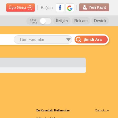
Yeni Kayıt
Üye Girişi
Bağlan
Koyu
İletişim
Reklam
Destek
Tema
Tüm Forumlar
Şimdi Ara
Bu Konudaki Kullanıcılar:
Daha Az