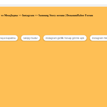
 ve Mesajlaşma
>>
Instagram
>> Samsung Story sorunu | DonanımHaber Forum
ramaya kapatma
takipçi budur
instagram gizlilik hesap görme apk
instagram hi