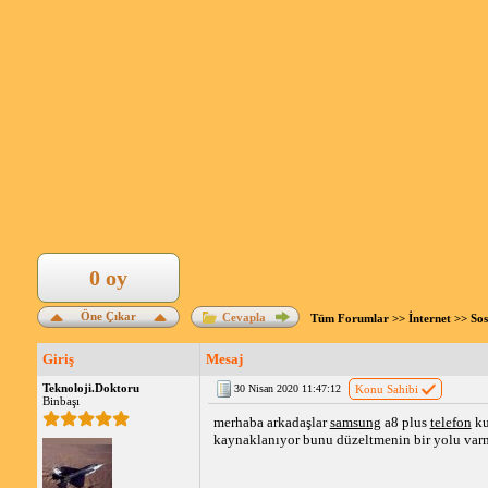
0 oy
Öne Çıkar
Cevapla
Tüm Forumlar
>>
İnternet
>>
Sos
Giriş
Mesaj
Teknoloji.Doktoru
30 Nisan 2020 11:47:12
Konu Sahibi
Binbaşı
merhaba arkadaşlar
samsung
a8 plus
telefon
ku
kaynaklanıyor bunu düzeltmenin bir yolu var