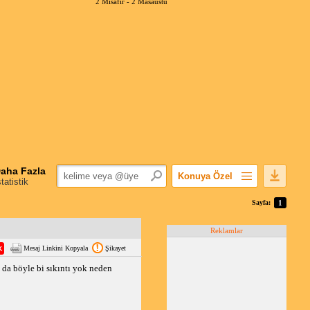
2 Misafir -
2 Masaüstü
aha Fazla
Konuya Özel
statistik
Favorilerime Ekle
Sayfa:
1
Konuyu Açandan
Reklamlar
Popüler Mesajlar
Mesaj Linkini Kopyala
Şikayet
Linkli Mesajlar
da böyle bi sıkıntı yok neden
Yazdır
E-Posta Aboneliği
Konuyu Gizle