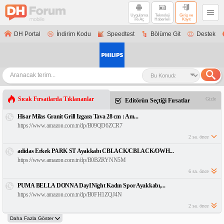
Uygulama
Teknoloji
Giriş ve
ile Aç
Haberleri
Kayıt
DH Portal
İndirim Kodu
Speedtest
Bölüme Git
Destek
Sıcak Fırsatlarda Tıklananlar
Gizle
Editörün Seçtiği Fırsatlar
Hisar Milas Granit Grill Izgara Tava 28 cm : Am...
https://www.amazon.com.tr/dp/B09QD6ZCR7
2 sa. önce
adidas Erkek PARK ST Ayakkabı CBLACK/CBLACK/OWH...
https://www.amazon.com.tr/dp/B0BZRYNN5M
6 sa. önce
PUMA BELLA DONNA DayINight Kadın Spor Ayakkabı,...
https://www.amazon.com.tr/dp/B0FH1ZQJ4N
2 sa. önce