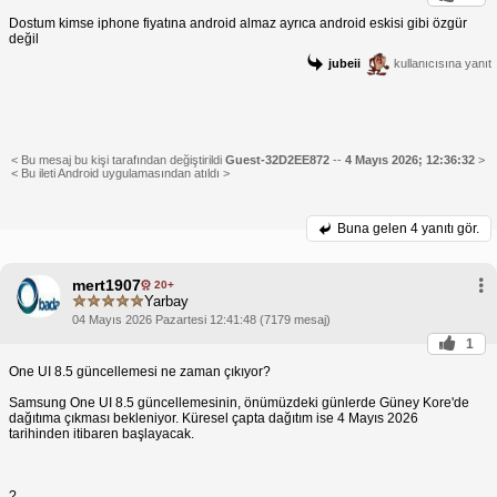
Dostum kimse iphone fiyatına android almaz ayrıca android eskisi gibi özgür
değil
jubeii
kullanıcısına yanıt
< Bu mesaj bu kişi tarafından değiştirildi
Guest-32D2EE872
--
4 Mayıs 2026; 12:36:32
>
< Bu ileti Android uygulamasından atıldı >
Buna gelen
4 yanıtı gör.
mert1907
20+
Yarbay
04 Mayıs 2026 Pazartesi 12:41:48 (7179 mesaj)
1
One UI 8.5 güncellemesi ne zaman çıkıyor?
Samsung One UI 8.5 güncellemesinin, önümüzdeki günlerde Güney Kore'de
dağıtıma çıkması bekleniyor. Küresel çapta dağıtım ise 4 Mayıs 2026
tarihinden itibaren başlayacak.
?