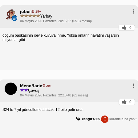
jubeii
15+
Yarbay
04 Mayıs 2026 Pazartesi 20:16:52 (6513 mesaj)
0
goçum başkasının ipiyle kuyuya inme. Yoksa onların hayatını yaşarsın
milyonlar gibi.
MencRarin
20+
Çavuş
04 Mayıs 2026 Pazartesi 22:10:48 (61 mesaj)
0
S24 fe 7 yıl güncelleme alacak, 12 bile gelir ona.
C
cengiz4565
kullanıcısına yanıt