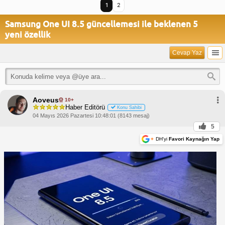
1
2
Samsung One UI 8.5 güncellemesi ile beklenen 5
yeni özellik
Cevap Yaz
Aoveus
10+
Haber Editörü
Konu Sahibi
04 Mayıs 2026 Pazartesi 10:48:01 (8143 mesaj)
5
+
DH'yi
Favori Kaynağın Yap