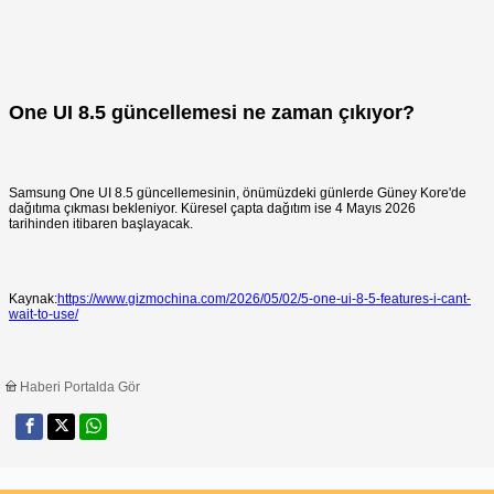
One UI 8.5 güncellemesi ne zaman çıkıyor?
Samsung One UI 8.5 güncellemesinin, önümüzdeki günlerde Güney Kore'de
dağıtıma çıkması bekleniyor. Küresel çapta dağıtım ise 4 Mayıs 2026
tarihinden itibaren başlayacak.
Kaynak:
https://www.gizmochina.com/2026/05/02/5-one-ui-8-5-features-i-cant-
wait-to-use/
Haberi Portalda Gör