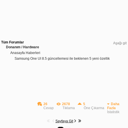
Tüm Forumlar
Aşağı git
Donanım / Hardware
Anasayfa Haberleri
Samsung One UI 8.5 güncellemesi ile beklenen 5 yeni özellik
26
2678
5
Daha
Cevap
Tıklama
Öne Çıkarma
Fazla
İstatistik
Sayfaya Git