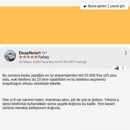
Buna gelen
1 yanıtı gör.
DeepNote
15+
Yarbay
04 Mayıs 2026 Pazartesi 14:47:25 (4877 mesaj)
1
Bu zamana kadar yaptığım en iyi alışverişlerden biri 53.500 tl'ye s25 plus
oldu, eski telefonu da 10 bine satabildim ve bu telefonu seçmemiz
snapdragon olması sebebiyle elbette.
One ui 8 var sanırım halen, inanılmaz akıcı, pili de çok iyi gidiyor. Yıllarca a
serisi telefonlar kullandıktan sonra şaşırttı doğrusu bu kalite. Yeni kararlı
sürümü merakla bekliyorum doğrusu.