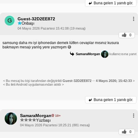
Buna gelen
1 yanıtı gör.
Guest-32D2EE872
G
Onbaşı
04 Mayıs 2026 Pazartesi 15:41:08 (19 mesaj)
0
samsung daha mı iyi iphonedan demek lütfen cevaplar mısınız kusura
bakmayın mesajı yanlış yere yazmışım 😅
SamaraMorgan
kullanıcısına yanıt
< Bu mesaj bu kişi tarafından değiştirildi
Guest-32D2EE872
--
4 Mayıs 2026; 15:42:33
>
< Bu ileti Android uygulamasından atıldı >
Buna gelen
1 yanıtı gör.
SamaraMorgan
10+
Yüzbaşı
04 Mayıs 2026 Pazartesi 18:25:21 (881 mesaj)
0