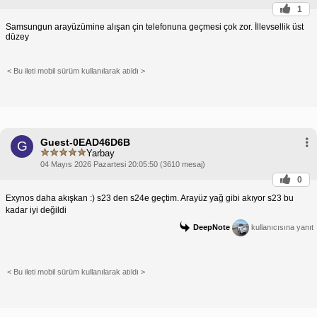
1
Samsungun arayüzümine alışan çin telefonuna geçmesi çok zor. İllevsellik üst
düzey
< Bu ileti mobil sürüm kullanılarak atıldı >
Guest-0EAD46D6B
G
Yarbay
04 Mayıs 2026 Pazartesi 20:05:50 (3610 mesaj)
0
Exynos daha akışkan :) s23 den s24e geçtim. Arayüz yağ gibi akıyor s23 bu
kadar iyi değildi
DeepNote
kullanıcısına yanıt
< Bu ileti mobil sürüm kullanılarak atıldı >