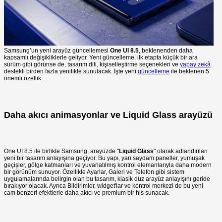
Samsung’un yeni arayüz güncellemesi
One UI 8.5
, beklenenden daha
kapsamlı değişikliklerle geliyor. Yeni güncelleme, ilk etapta küçük bir ara
sürüm gibi görünse de, tasarım dili, kişiselleştirme seçenekleri ve
yapay zekâ
destekli birden fazla yenilikle sunulacak. İşte yeni
güncelleme
ile beklenen 5
önemli özellik...
Daha akıcı animasyonlar ve Liquid Glass arayüzü
One UI 8.5 ile birlikte Samsung, arayüzde "
Liquid Glass
" olarak adlandırılan
yeni bir tasarım anlayışına geçiyor. Bu yapı, yarı saydam paneller, yumuşak
geçişler, gölge katmanları ve yuvarlatılmış kontrol elemanlarıyla daha modern
bir görünüm sunuyor. Özellikle Ayarlar, Galeri ve Telefon gibi sistem
uygulamalarında belirgin olan bu tasarım, klasik düz arayüz anlayışını geride
bırakıyor olacak. Ayrıca Bildirimler, widget'lar ve kontrol merkezi de bu yeni
cam benzeri efektlerle daha akıcı ve premium bir his sunacak.