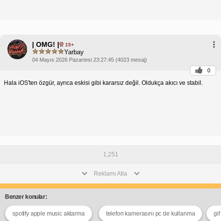
| OMG! |
15+
Yarbay
04 Mayıs 2026 Pazartesi 23:27:45 (4023 mesaj)
0
Hala iOS'ten özgür, ayrıca eskisi gibi kararsız değil. Oldukça akıcı ve stabil.
1,251
Reklamı Atla
Benzer konular:
spotify apple music aktarma
telefon kamerasını pc de kullanma
gi