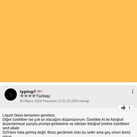
typing
10+
Yüzbaşı
04 Mayıs 2026 Pazartesi 11:51:23 (550 mesaj)
1
Liquid Glass tamamen gereksiz.
Diğer özellikler ise çok iyi olacağını düşünüyorum. Özellikle AI ile fotoğraf
düzenlemeye yazıyla prompt girilebilme ve sıfırdan fotoğraf üretme özellikleri
sınıf atlatır.
S25'lere hala gelmiş değil. Biraz gecikmeli oldu bu sefer ama geç olsun temiz
olsun.