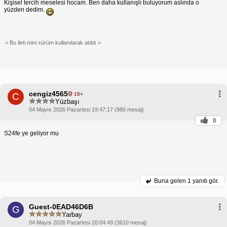
Kişisel tercih meselesi hocam. Ben daha kullanışlı buluyorum aslında o
yüzden dedim.
< Bu ileti mini sürüm kullanılarak atıldı >
cengiz4565
15+
C
Yüzbaşı
04 Mayıs 2026 Pazartesi 19:47:17 (980 mesaj)
0
S24fe ye geliyor mu
Buna gelen
1 yanıtı gör.
Guest-0EAD46D6B
G
Yarbay
04 Mayıs 2026 Pazartesi 20:04:49 (3610 mesaj)