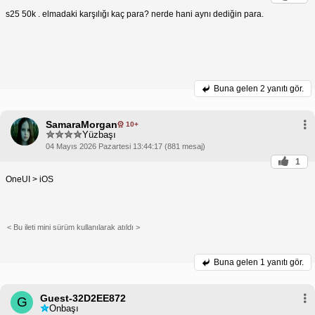
s25 50k . elmadaki karşılığı kaç para? nerde hani aynı dediğin para.
Buna gelen
2 yanıtı gör.
SamaraMorgan
10+
Yüzbaşı
04 Mayıs 2026 Pazartesi 13:44:17 (881 mesaj)
1
OneUI > iOS
< Bu ileti mini sürüm kullanılarak atıldı >
Buna gelen
1 yanıtı gör.
Guest-32D2EE872
G
Onbaşı