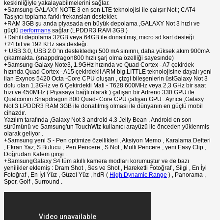
keskinliğiyle yakalayabilmelerini sağlar.
+Samsung GALAXY NOTE 3 en son LTE teknolojisi ile çalışır Not ; CAT4
Taşıyıcı toplama farklı frekansları destekler.
+RAM 3GB şu anda piyasada en büyük depolama ,GALAXY Not 3 hızlı ve
güçlü
performans
sağlar (LPDDR3 RAM 3GB )
+Dahili depolama 32GB veya 64GB ile donatılmış, mıcro sd kart desteği.
+24 bit ve 192 KHz ses desteği.
+ USB 3.0, USB 2.0 'ın destekledıgı 500 mA sınırını, daha yüksek akım 900mA
çıkarmakta. (snappdragon800 hızlı şarj olma özelliği sayesınde)
+Samsung Galaxy Note3, 1.9GHz hızında ve Quad Cortex - A7 çekirdek
hızında Quad Cortex - A15 çekirdekli ARM big.LITTLE teknolojisine dayalı yeni
ilan Exynos 5420 Octa -Core CPU oluşan , çizgi bileşenlerin üstGalaxy Not 3
dolu olan 1.3GHz ve 6 Çekirdekli Mali - T628 600MHz veya 2,3 GHz bir saat
hızı ve 450MHz ( Piyasaya bağlı olarak ) çalışan bir Adreno 330 GPU ile
Qualcomm Snapdragon 800 Quad- Core CPU çalışan GPU . Ayrıca ,Galaxy
Not 3 LPDDR3 RAM 3GB ile donatılmış olması ile dünyanın en güçlü mobil
cihazdır.
Yazılım tarafında ,Galaxy Not 3 android 4.3 Jelly Bean , Android en son
sürümünü ve Samsung'un TouchWiz kullanıcı arayüzü ile önceden yüklenmiş
olarak geliyor .
+Samsung yeni S - Pen optimize özellikleri , Aksiyon Memo , Karalama Defteri
, Ekran Yaz, S Bulucu , Pen Pencere , S Not , Multi Pencere , yeni Easy Clip ,
Doğrudan Kalem girişi .
+SamsungGalaxy S4 tüm akıllı kamera modları korumuştur ve de bazı
yenilikler eklemiş : Dram Shot , Ses ve Shot , Hareketli Fotoğraf , Silgi , En İyi
Fotoğraf , En İyi Yüz , Güzel Yüz , hdR (
High Dynamic Range
) , Panorama ,
Spor, Golf , Surround .