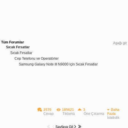
Tüm Forumlar
Aşağı git
Sıcak Fırsatlar
Sıcak Fırsatlar
Cep Telefonu ve Operatörler
Samsung Galaxy Note III N9000 için Sıcak Fırsatlar
2570
185621
3
Daha
Cevap
Tıklama
Öne Çıkarma
Fazla
İstatistik
Sayfaya Git