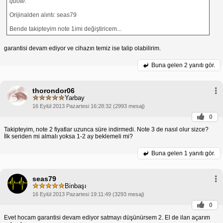
quote:
Orijinalden alıntı: seas79
Bende takipteyim note 1imi değiştiricem...
garantisi devam ediyor ve cihazın temiz ise talip olabilirim.
Buna gelen
2 yanıtı gör.
thorondor06
Yarbay
16 Eylül 2013 Pazartesi 16:28:32 (2993 mesaj)
0
Takipteyim, note 2 fiyatlar uzunca süre indirmedi. Note 3 de nasıl olur sizce?
İlk seriden mi almalı yoksa 1-2 ay beklemeli mi?
Buna gelen
1 yanıtı gör.
seas79
Binbaşı
16 Eylül 2013 Pazartesi 19:11:49 (3293 mesaj)
0
Evet hocam garantisi devam ediyor satmayı düşünürsem 2. El de ilan açarım