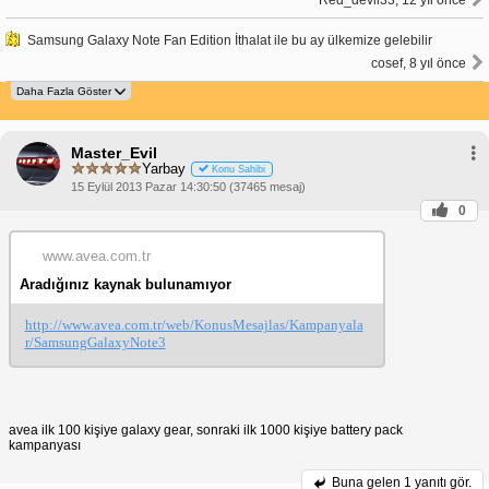
Samsung Galaxy Note Fan Edition İthalat ile bu ay ülkemize gelebilir
cosef, 8 yıl önce
Master_Evil
Yarbay
Konu Sahibi
15 Eylül 2013 Pazar 14:30:50 (37465 mesaj)
0
www.avea.com.tr
Aradığınız kaynak bulunamıyor
http://www.avea.com.tr/web/KonusMesajlas/Kampanyala
r/SamsungGalaxyNote3
avea ilk 100 kişiye galaxy gear, sonraki ilk 1000 kişiye battery pack
kampanyası
Buna gelen
1 yanıtı gör.