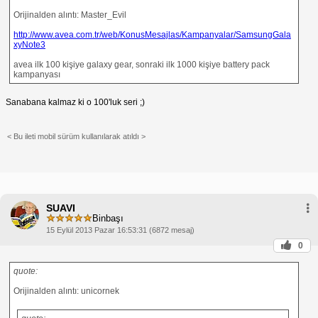
Orijinalden alıntı: Master_Evil
http://www.avea.com.tr/web/KonusMesajlas/Kampanyalar/SamsungGala
xyNote3
avea ilk 100 kişiye galaxy gear, sonraki ilk 1000 kişiye battery pack
kampanyası
Sanabana kalmaz ki o 100'luk seri ;)
< Bu ileti mobil sürüm kullanılarak atıldı >
SUAVI
Binbaşı
15 Eylül 2013 Pazar 16:53:31 (6872 mesaj)
0
quote:
Orijinalden alıntı: unicornek