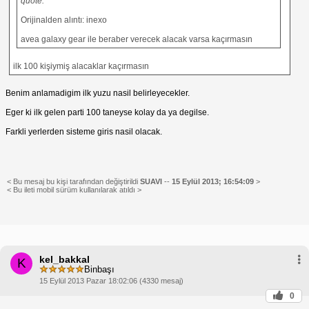
quote:
Orijinalden alıntı: inexo
avea galaxy gear ile beraber verecek alacak varsa kaçırmasın
ilk 100 kişiymiş alacaklar kaçırmasın
Benim anlamadigim ilk yuzu nasil belirleyecekler.
Eger ki ilk gelen parti 100 taneyse kolay da ya degilse.
Farkli yerlerden sisteme giris nasil olacak.
< Bu mesaj bu kişi tarafından değiştirildi
SUAVI
--
15 Eylül 2013; 16:54:09
>
< Bu ileti mobil sürüm kullanılarak atıldı >
kel_bakkal
K
Binbaşı
15 Eylül 2013 Pazar 18:02:06 (4330 mesaj)
0