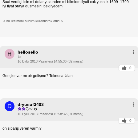
Saat verdigi icin mi dolar yuzunden mi bilmiom fiyati cok yuksek 1699 -1799
iyi fiyat oraya dusmesini bekliyecem
< Bu ileti mobil sürüm kullanılarak atıldı >
hellosello
H
Er
16 Eylül 2013 Pazartesi 14:55:36 (32 mesaj)
0
Gençler var mı bir gelişme? Teknosa falan
dryusuf3403
D
Çavuş
16 Eylül 2013 Pazartesi 15:58:32 (91 mesaj)
0
ön sipariş veren varmı?