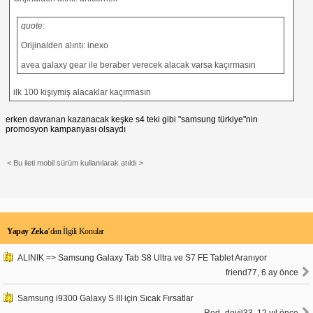
quote:
Orijinalden alıntı: inexo
avea galaxy gear ile beraber verecek alacak varsa kaçırmasın
ilk 100 kişiymiş alacaklar kaçırmasın
erken davranan kazanacak keşke s4 teki gibi "samsung türkiye"nin
promosyon kampanyası olsaydı
< Bu ileti mobil sürüm kullanılarak atıldı >
Yapay Zeka
’dan İlgili Konular
ALINIK => Samsung Galaxy Tab S8 Ultra ve S7 FE Tablet Aranıyor
friend77, 6 ay önce
Samsung i9300 Galaxy S III için Sıcak Fırsatlar
Red_devil33, 12 yıl önce