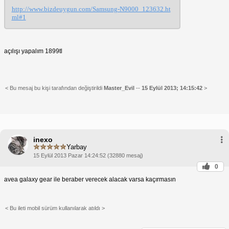
http://www.bizdeuygun.com/Samsung-N9000_123632.ht
ml#1
açılışı yapalım 1899tl
< Bu mesaj bu kişi tarafından değiştirildi
Master_Evil
--
15 Eylül 2013; 14:15:42
>
inexo
Yarbay
15 Eylül 2013 Pazar 14:24:52 (32880 mesaj)
0
avea galaxy gear ile beraber verecek alacak varsa kaçırmasın
< Bu ileti mobil sürüm kullanılarak atıldı >