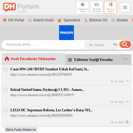
Uygulama
Teknoloji
Giriş ve
ile Aç
Haberleri
Kayıt
DH Portal
İndirim Kodu
Speedtest
Bölüme Git
Destek
Sıcak Fırsatlarda Tıklananlar
Gizle
Editörün Seçtiği Fırsatlar
Casio MW-240-7BVDF Standart Erkek Kol Saati, Si...
https://www.amazon.com.tr/dp/B01D5P6H4Y
10 sa. önce
Kristal Natürel Sızma Zeytinyağı 5 L DG : Amazo...
https://www.amazon.com.tr/dp/B0BNVS49WY
24 sa. önce
LEGO DC Superman Robotu, Lex Luthor’a Karşı 763...
https://www.amazon.com.tr/dp/B0DHSB4P94
18 sa. önce