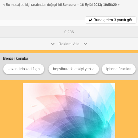
< Bu mesaj bu kişi tarafından değiştirildi
Senceru
--
16 Eylül 2013; 19:56:20
>
Buna gelen
3 yanıtı gör.
0,286
Reklamı Atla
Benzer konular:
kazandırio kod 1 gb
hepsiburada eskiyi yenile
iphone fırsatları