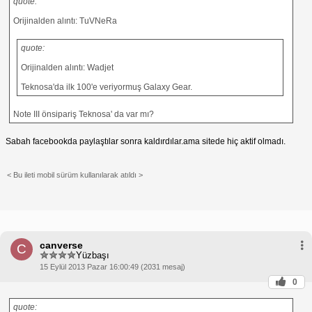
quote:
Orijinalden alıntı: TuVNeRa
quote:
Orijinalden alıntı: Wadjet
Teknosa'da ilk 100'e veriyormuş Galaxy Gear.
Note III önsipariş Teknosa' da var mı?
Sabah facebookda paylaştılar sonra kaldırdılar.ama sitede hiç aktif olmadı.
< Bu ileti mobil sürüm kullanılarak atıldı >
canverse
C
Yüzbaşı
15 Eylül 2013 Pazar 16:00:49 (2031 mesaj)
0
quote: