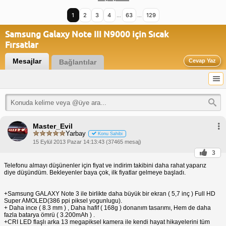
1
2
3
4
…
63
…
129
Samsung Galaxy Note III N9000 için Sıcak
Fırsatlar
Mesajlar
Cevap Yaz
Bağlantılar
Master_Evil
Yarbay
Konu Sahibi
15 Eylül 2013 Pazar 14:13:43 (37465 mesaj)
3
Telefonu almayı düşünenler için fiyat ve indirim takibini daha rahat yaparız
diye düşündüm. Bekleyenler baya çok, ilk fiyatlar gelmeye başladı.
+Samsung GALAXY Note 3 ile birlikte daha büyük bir ekran ( 5,7 inç ) Full HD
Super AMOLED(386 ppi piksel yogunlugu).
+ Daha ince ( 8.3 mm ) , Daha hafif ( 168g ) donanım tasarımı, Hem de daha
fazla batarya ömrü ( 3.200mAh ) .
+CRI LED flaşlı arka 13 megapiksel kamera ile kendi hayat hikayelerini tüm