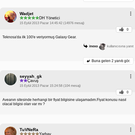
Wadjet
DH Yönetici
15 Eylül 2013 Pazar 14:45:42 (14976 mesaj)
0
Teknosa'da ilk 100'e veriyormuş Galaxy Gear.
inexo
kullanıcısına yanıt
Buna gelen
2 yanıtı gör.
seyyah_gk
Çavuş
15 Eylül 2013 Pazar 15:24:58 (104 mesaj)
0
Aveanın sitesinde herhangi bir fiyat bilgisine ulaşamadım.Fiyat konusu nasıl
olacal bilgisi olan var mı ?
TuVNeRa
Yarbay