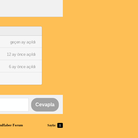
geçen ay açıldı
12 ay önce açıldı
6 ay önce açıldı
Cevapla
anımHaber Forum
Sayfa:
1