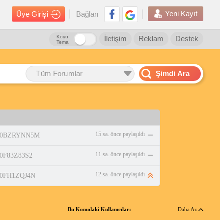
Yeni Kayıt
Üye Girişi
Bağlan
Koyu
İletişim
Reklam
Destek
Tema
Tüm Forumlar
Şimdi Ara
15 sa. önce paylaşıldı
p/B0BZRYNN5M
11 sa. önce paylaşıldı
/B0F83Z83S2
12 sa. önce paylaşıldı
/B0FH1ZQJ4N
Bu Konudaki Kullanıcılar:
Daha Az