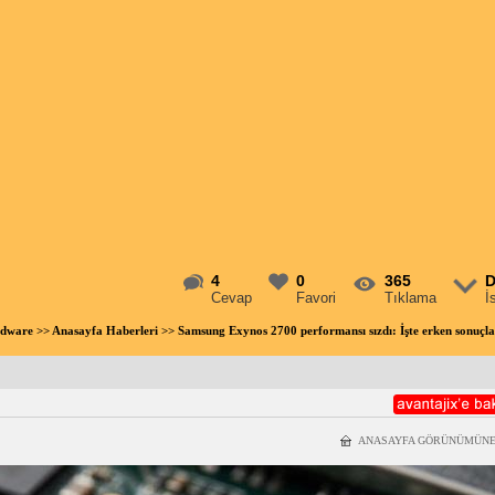
4
0
365
D
Cevap
Favori
Tıklama
İ
rdware
>>
Anasayfa Haberleri
>> Samsung Exynos 2700 performansı sızdı: İşte erken sonuç
ANASAYFA GÖRÜNÜMÜNE