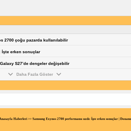
os 2700 çoğu pazarda kullanılabilir
 İşte erken sonuçlar
 Galaxy S27’de dengeler değişebilir
Daha Fazla Göster
Anasayfa Haberleri
>> Samsung Exynos 2700 performansı sızdı: İşte erken sonuçlar | Don