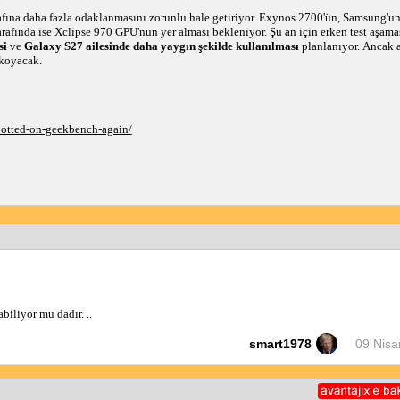
afına daha fazla odaklanmasını zorunlu hale getiriyor. Exynos 2700'ün, Samsung'un
 tarafında ise Xclipse 970 GPU'nun yer alması bekleniyor. Şu an için erken test aşa
si
ve
Galaxy S27 ailesinde daha yaygın şekilde kullanılması
planlanıyor. Ancak a
 koyacak.
potted-on-geekbench-again/
iliyor mu dadır. ..
smart1978
09 Nisa