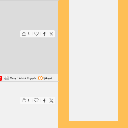
|
|
3
Mesaj Linkini Kopyala
Şikayet
|
|
1