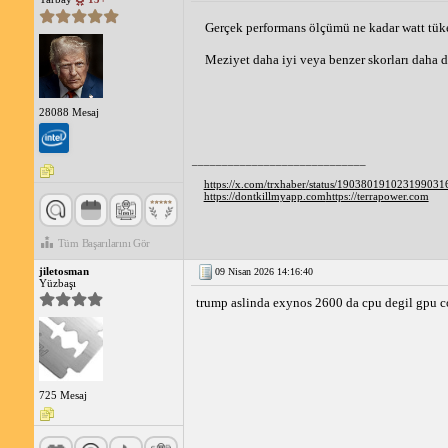
Gerçek performans ölçümü ne kadar watt tüket
Meziyet daha iyi veya benzer skorları daha d
28088 Mesaj
_____________________________
https://x.com/trxhaber/status/190380191023199031
https://dontkillmyapp.com
https://terrapower.com
Tüm Başarılarını Gör
jiletosman
09 Nisan 2026 14:16:40
Yüzbaşı
trump aslinda exynos 2600 da cpu degil gpu cok
725 Mesaj