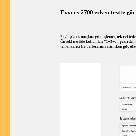
Exynos 2700 erken testte gö
Paylaşılan sonuçlara göre işlemci,
tek çekirde
Önceki nesilde kullanılan
"1+3+6" çekirdek 
temel amacı ise performansı artırırken
güç tük