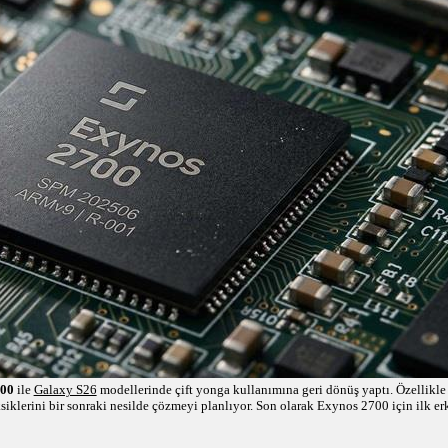
00
ile
Galaxy S26
modellerinde çift yonga kullanımına geri dönüş yaptı. Özellikle
iklerini bir sonraki nesilde çözmeyi planlıyor. Son olarak Exynos 2700 için ilk er