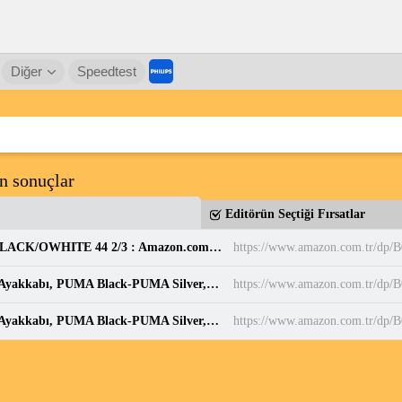
Diğer
Speedtest
n sonuçlar
Editörün Seçtiği Fırsatlar
adidas Erkek PARK ST Ayakkabı CBLACK/CBLACK/OWHITE 44 2/3 : Amazon.com.tr: Moda
https://www.amazon.com.tr/d
PUMA BELLA DONNA DayINight Kadın Spor Ayakkabı, PUMA Black-PUMA Silver, 35.5 : Amazon.com.tr: Moda
https://www.amazon.com.tr/dp
PUMA BELLA DONNA DayINight Kadın Spor Ayakkabı, PUMA Black-PUMA Silver, 35.5 : Amazon.com.tr: Moda
https://www.amazon.com.tr/dp