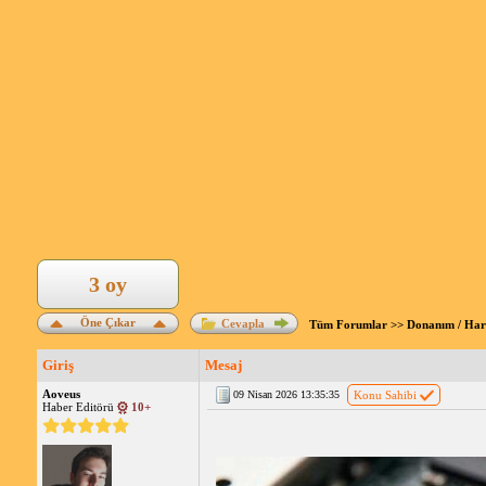
3 oy
Öne Çıkar
Cevapla
Tüm Forumlar
>>
Donanım / Ha
Giriş
Mesaj
Aoveus
09 Nisan 2026 13:35:35
Konu Sahibi
Haber Editörü
10+