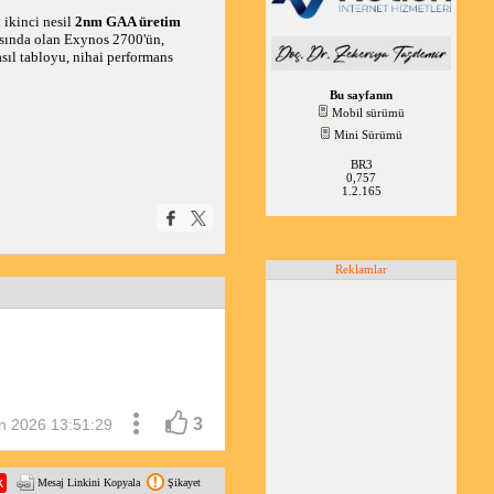
 ikinci nesil
2nm GAA üretim
masında olan Exynos 2700'ün,
sıl tabloyu, nihai performans
Bu sayfanın
Mobil sürümü
Mini Sürümü
BR3
0,757
1.2.165
Reklamlar
3
n 2026 13:51:29
Mesaj Linkini Kopyala
Şikayet