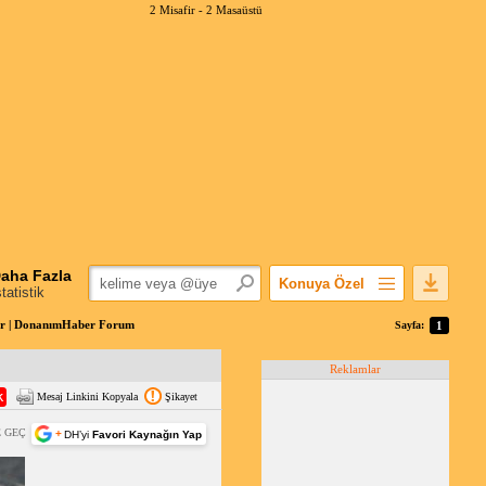
2 Misafir -
2 Masaüstü
aha Fazla
Konuya Özel
statistik
Favorilerime Ekle
lar | DonanımHaber Forum
Sayfa:
1
Konuyu Açandan
Reklamlar
Popüler Mesajlar
Mesaj Linkini Kopyala
Şikayet
Linkli Mesajlar
Yazdır
 GEÇ
+
DH’yi
Favori Kaynağın Yap
E-Posta Aboneliği
Konuyu Gizle