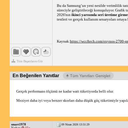
Bu da Samsung’un yeni nesilde verimlilik tar
süreciyle geliştirileceği konuşuluyor. Grafik
2026'nın
ikinci yarısında seri üretime girme
testleri ve gerçek kullanım senaryoları ortaya
Kaynak:
https://wccftech.com/exynos-2700-s
Tüm Başarılarını Gör
En Beğenilen Yanıtlar
Tüm Yanıtları Genişlet
Gerçek performans ölçümü ne kadar watt tüketiyorda belli olur. 
Meziyet daha iyi veya benzer skorları daha düşük güç tüketimiyle yapılab
smart1978
09 Nisan 2026 13:51:29
Yarbay
15+