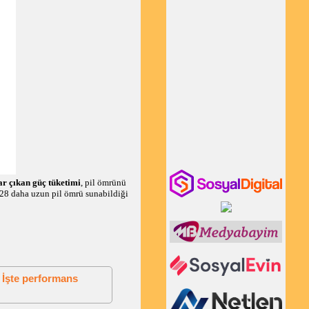
r çıkan güç tüketimi
, pil ömrünü
%28 daha uzun pil ömrü sunabildiği
 İşte performans