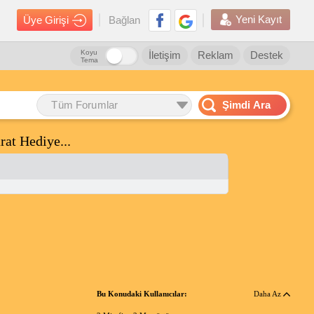
Yeni Kayıt
Üye Girişi
Bağlan
Koyu
İletişim
Reklam
Destek
Tema
Tüm Forumlar
Şimdi Ara
t Hediye...
Bu Konudaki Kullanıcılar:
Daha Az