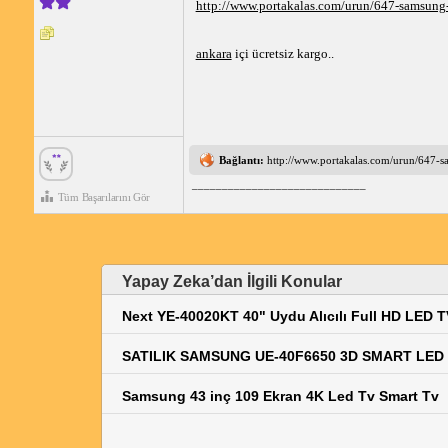
http://www.portakalas.com/urun/647-samsung-
ankara
içi ücretsiz kargo..
Bağlantı:
http://www.portakalas.com/urun/647-s
_____________________________
Tüm Başarılarını Gör
Yapay Zeka’dan İlgili Konular
Next YE-40020KT 40" Uydu Alıcılı Full HD LED T
SATILIK SAMSUNG UE-40F6650 3D SMART LED T
Samsung 43 inç 109 Ekran 4K Led Tv Smart Tv