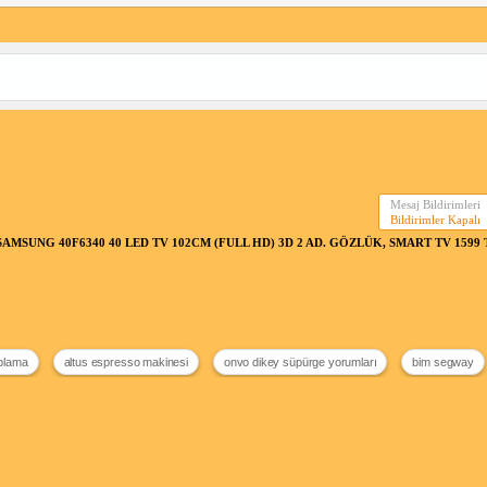
Mesaj Bildirimleri
Bildirimler Kapalı
SAMSUNG 40F6340 40 LED TV 102CM (FULL HD) 3D 2 AD. GÖZLÜK, SMART TV 1599 TL A
aplama
altus espresso makinesi
onvo dikey süpürge yorumları
bim segway