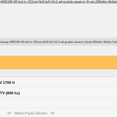
40f6340-40-led-tv-102cm-(full-hd)-3d-2-ad-gozluk-smart-tv-fiyati-200mhz-4hdmi
amsung-40f6340-40-led-tv-102cm-(full-hd)-3d-2-ad-gozluk-smart-tv-fiyati-200mhz-4hdmi-3us
V 1700 tl
V (600 hz)
Daha Fazla Göster