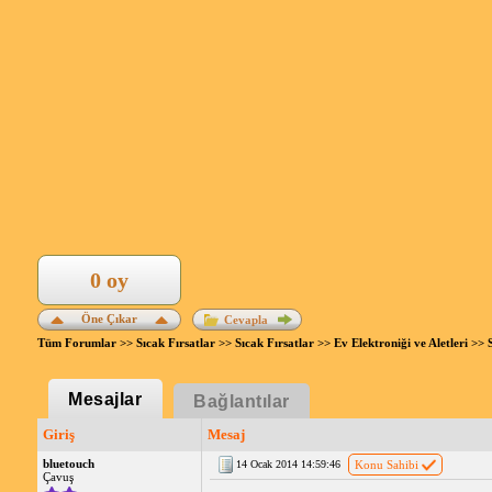
0 oy
Öne Çıkar
Cevapla
Tüm Forumlar
>>
Sıcak Fırsatlar
>>
Sıcak Fırsatlar
>>
Ev Elektroniği ve Aletleri
>> 
Mesajlar
Bağlantılar
Giriş
Mesaj
bluetouch
14 Ocak 2014 14:59:46
Konu Sahibi
Çavuş