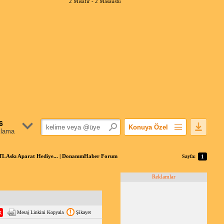
2 Misafir -
2 Masaüstü
6
Konuya Özel
klama
Favorilerime Ekle
Konuyu Açandan
skı Aparat Hediye... | DonanımHaber Forum
Sayfa:
1
Popüler Mesajlar
Reklamlar
Linkli Mesajlar
Yazdır
E-Posta Aboneliği
Mesaj Linkini Kopyala
Şikayet
Konuyu Gizle