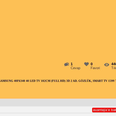
1
0
44
Cevap
Favori
Tı
SAMSUNG 40F6340 40 LED TV 102CM (FULL HD) 3D 2 AD. GÖZLÜK, SMART TV 1599 TL A