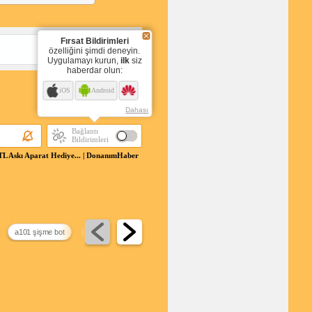
Fırsat Bildirimleri
Cevapla
özelliğini şimdi deneyin.
Uygulamayı kurun,
ilk
siz
haberdar olun:
iOS
Android
Sayfa:
1
Dahası
Bağlantı
Bildirimleri
skı Aparat Hediye... | DonanımHaber
a101 şişme bot
para sayma makinesi bim
telegram indirim kanalları
blac