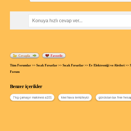
Cevapla
Favorile
Tüm Forumlar
>>
Sıcak Fırsatlar
>>
Sıcak Fırsatlar
>>
Ev Elektroniği ve Aletleri
>> 
Forum
Benzer içerikler
7 kg çamaşır makinesi a101
kiwi hava temizleyici
gürcistan tax free hes