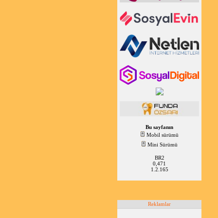
Bu sayfanın
Mobil sürümü
Mini Sürümü
BR2
0,471
1.2.165
Reklamlar