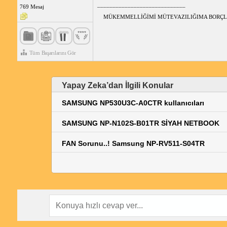
_____________________________
769 Mesaj
MÜKEMMELLİĞİMİ MÜTEVAZILIĞIMA BORÇ
Tüm Başarılarını Gör
Yapay Zeka’dan İlgili Konular
SAMSUNG NP530U3C-A0CTR kullanıcıları
SAMSUNG NP-N102S-B01TR SİYAH NETBOOK
FAN Sorunu..! Samsung NP-RV511-S04TR