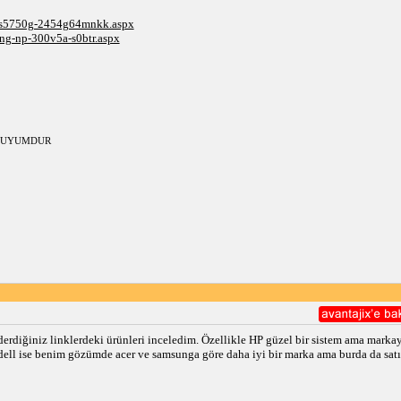
-as5750g-2454g64mnkk.aspx
ng-np-300v5a-s0btr.aspx
LUYUMDUR
derdiğiniz linklerdeki ürünleri inceledim. Özellikle HP güzel bir sistem ama mark
dell ise benim gözümde acer ve samsunga göre daha iyi bir marka ama burda da sat