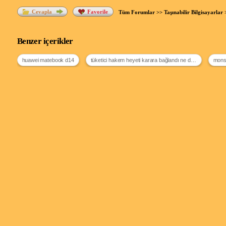
Cevapla
Favorile
Tüm Forumlar
>>
Taşınabilir Bilgisayarlar
Benzer içerikler
huawei matebook d14
tüketici hakem heyeti karara bağlandı ne demek
monst