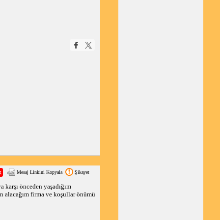
Mesaj Linkini Kopyala
Şikayet
aya karşı önceden yaşadığım
ın alacağım firma ve koşullar önümü