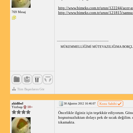
http://www.bimeks.com.tr/urun/122244/acer
769 Mesaj
http://www.bimeks.com.tr/urun/121815/samsu
_____________________________
MÜKEMMELLİĞİMİ MÜTEVAZILIĞIMA BORÇ
Tüm Başarılarını Gör
akidibol
30 Ağustos 2012 16:46:07
Konu Sahibi
Yüzbaşı
10+
Öncelikle ilginiz için teşekkür ediyorum. Gön
hoşnutsuzluktan dolayı pek de sıcak değilim. 
tıkamakta.