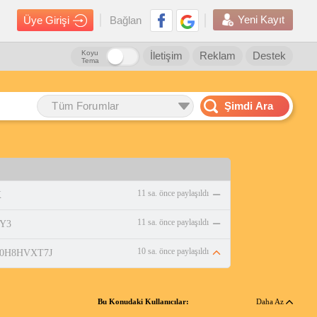
Yeni Kayıt
Üye Girişi
Bağlan
Koyu
İletişim
Reklam
Destek
Tema
Tüm Forumlar
Şimdi Ara
11 sa. önce paylaşıldı
X
11 sa. önce paylaşıldı
LY3
10 sa. önce paylaşıldı
p/B0H8HVXT7J
Bu Konudaki Kullanıcılar:
Daha Az