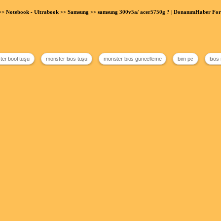
>>
Notebook - Ultrabook
>>
Samsung
>> samsung 300v5a/ acer5750g ? | DonanımHaber Fo
er boot tuşu
monster bios tuşu
monster bios güncelleme
bim pc
bios 