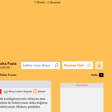
2 Misafir -
2 Masaüstü
aha Fazla
Konuya Özel
statistik
Favorilerime Ekle
mHaber Forum
Sayfa:
1
Konuyu Açandan
Reklamlar
Popüler Mesajlar
Mesaj Linkini Kopyala
Şikayet
Linkli Mesajlar
şük konfigürasyonlu olmayan ama
Yazdır
i ürünü de bilmiyorum, daha doğrusu
E-Posta Aboneliği
bekliyorum. Herkese şimdiden
Konuyu Gizle