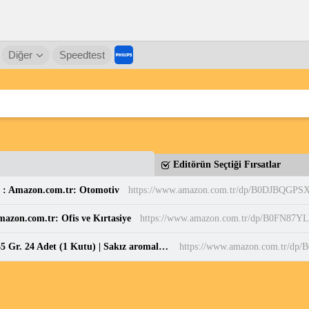
Diğer
Speedtest
Editörün Seçtiği Fırsatlar
 : Amazon.com.tr: Otomotiv
https://www.amazon.com.tr/dp/B0DJBQGPS
mazon.com.tr: Ofis ve Kırtasiye
https://www.amazon.com.tr/dp/B0FN87Y
Today Donut Bubblegum (Sakız Aromalı) Kek 35 Gr. 24 Adet (1 Kutu) | Sakız aromalı : Amazon.com.tr: Gıda Ürünleri
https://www.amazon.com.tr/d