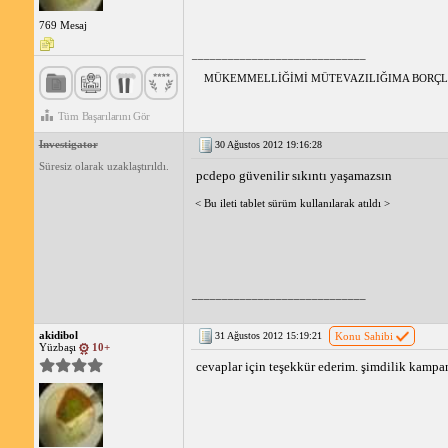
769 Mesaj
_____________________________
MÜKEMMELLİĞİMİ MÜTEVAZILIĞIMA BORÇ
Tüm Başarılarını Gör
Investigator
30 Ağustos 2012 19:16:28
Süresiz olarak uzaklaştırıldı.
pcdepo güvenilir sıkıntı yaşamazsın
< Bu ileti tablet sürüm kullanılarak atıldı >
_____________________________
akidibol
31 Ağustos 2012 15:19:21
Konu Sahibi
Yüzbaşı
10+
cevaplar için teşekkür ederim. şimdilik kamp