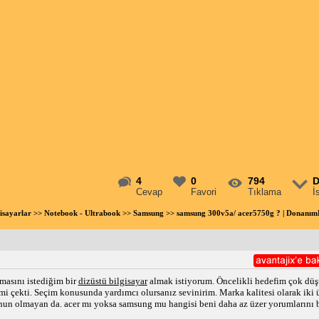
4
0
794
D
Cevap
Favori
Tıklama
İ
gisayarlar
>>
Notebook - Ultrabook
>>
Samsung
>> samsung 300v5a/ acer5750g ? | Donanı
masını istediğim bir
dizüstü bilgisayar
almak istiyorum. Öncelikli hedefim çok dü
imi çekti. Seçim konusunda yardımcı olursanız sevinirim. Marka kalitesi olarak ik
un olmayan da. acer mı yoksa samsung mu hangisi beni daha az üzer yorumlarını 