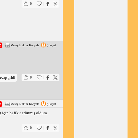
|
|
0
Mesaj Linkini Kopyala
Şikayet
|
|
0
evap geldi
Mesaj Linkini Kopyala
Şikayet
için bi fikir edinmiş oldum.
|
|
0