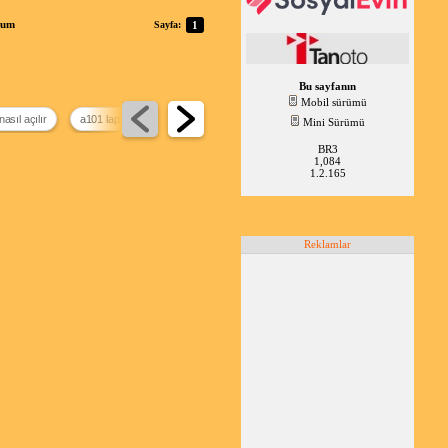
rum
Sayfa:
1
Bu sayfanın
Mobil sürümü
nasıl açılır
a101 laptop
bilgisayar açılmıyor
bilgisayar adı değiştirme
Mini Sürümü
BR3
1,084
1.2.165
Reklamlar