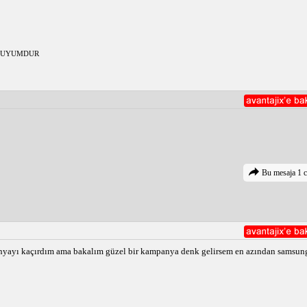
LUYUMDUR
Bu mesaja 1 c
anyayı kaçırdım ama bakalım güzel bir kampanya denk gelirsem en azından samsung 