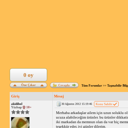
0 oy
Öne Çıkar
Cevapla
Tüm Forumlar
>>
Taşınabilir Bil
Giriş
Mesaj
akidibol
30 Ağustos 2012 15:19:46
Konu Sahibi
Yüzbaşı
10+
Merhaba arkadaşlar ailem için uzun soluklu ol
ucuza alabileceğim ürünler. bu ürünler dikkat
iki markadan da memnun olan da var hiç memn
teşekkür eder, iyi günler dilerim.