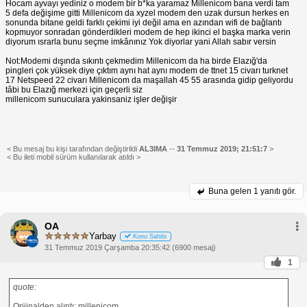
Hocam ayvayı yediniz o modem bir b*ka yaramaz Millenicom bana verdi tam
5 defa değişime gitti Millenicom da xyzel modem den uzak dursun herkes en
sonunda bitane geldi farklı çekimi iyi değil ama en azından wifi de bağlantı
kopmuyor sonradan gönderdikleri modem de hep ikinci el başka marka verin
diyorum ısrarla bunu seçme imkânınız Yok diyorlar yani Allah sabır versin
Not:Modemi dışında sıkıntı çekmedim Millenicom da ha birde Elazığ'da
pingleri çok yüksek diye çıktım aynı hat aynı modem de ttnet 15 civarı turknet
17 Netspeed 22 civarı Millenicom da maşallah 45 55 arasında gidip geliyordu
tâbi bu Elazığ merkezi için geçerli siz
millenicom sunuculara yakinsaniz işler değişir
< Bu mesaj bu kişi tarafından değiştirildi
AL3lMA
--
31 Temmuz 2019; 21:51:7
>
< Bu ileti mobil sürüm kullanılarak atıldı >
Buna gelen
1 yanıtı gör.
OA
Yarbay
Konu Sahibi
31 Temmuz 2019 Çarşamba 20:35:42 (6900 mesaj)
1
quote:
Orijinalden alıntı: millenicom