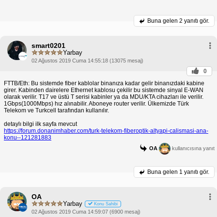
Buna gelen
2 yanıtı gör.
smart0201
Yarbay
02 Ağustos 2019 Cuma 14:55:18 (13075 mesaj)
0
FTTB/Eth: Bu sistemde fiber kablolar binanıza kadar gelir binanızdaki kabine
girer. Kabinden dairelere Ethernet kablosu çekilir bu sistemde sinyal E-WAN
olarak verilir. T17 ve üstü T serisi kabinler ya da MDU/KTA cihazları ile verilir.
1Gbps(1000Mbps) hız alınabilir. Aboneye router verilir. Ülkemizde Türk
Telekom ve Turkcell tarafından kullanılır.
detaylı bilgi ilk sayfa mevcut
https://forum.donanimhaber.com/turk-telekom-fiberoptik-altyapi-calismasi-ana-
konu--121281883
OA
kullanıcısına yanıt
Buna gelen
1 yanıtı gör.
OA
Yarbay
Konu Sahibi
02 Ağustos 2019 Cuma 14:59:07 (6900 mesaj)