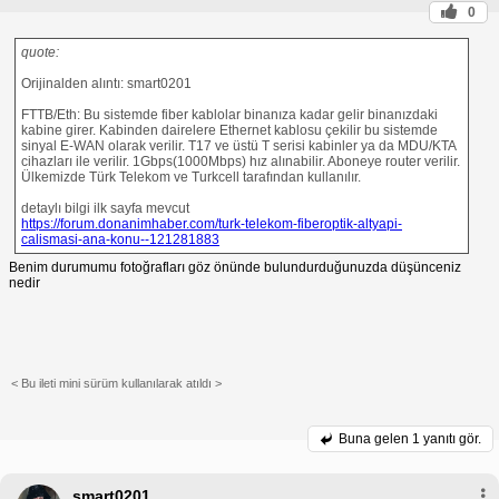
0
quote:
Orijinalden alıntı: smart0201
FTTB/Eth: Bu sistemde fiber kablolar binanıza kadar gelir binanızdaki
kabine girer. Kabinden dairelere Ethernet kablosu çekilir bu sistemde
sinyal E-WAN olarak verilir. T17 ve üstü T serisi kabinler ya da MDU/KTA
cihazları ile verilir. 1Gbps(1000Mbps) hız alınabilir. Aboneye router verilir.
Ülkemizde Türk Telekom ve Turkcell tarafından kullanılır.
detaylı bilgi ilk sayfa mevcut
https://forum.donanimhaber.com/turk-telekom-fiberoptik-altyapi-
calismasi-ana-konu--121281883
Benim durumumu fotoğrafları göz önünde bulundurduğunuzda düşünceniz
nedir
< Bu ileti mini sürüm kullanılarak atıldı >
Buna gelen
1 yanıtı gör.
smart0201