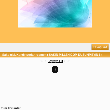
Cevap Yaz
Şaka gibi. Kandırıyorlar resmen ( SAKIN MİLLENİCOM DÜŞÜNMEYİN ! )
Sayfaya Git
1
Tüm Forumlar