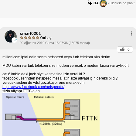
OA
kullanıcısına yanıt
smart0201
Yarbay
02 Ağustos 2019 Cuma 15:07:36 (13075 mesaj)
0
millenicom iptal edin sonra netspeed veya turk telekom alın derim
MDU kabin var turk telekom size modem verecek o modem kirası var aylık 6 tl
cat 6 kablo daki jack niye kesmesine izin verdi ki ?
facebook üzerinden netspeed mesaj atın size altyapı için gerekli bilgiyi
verecek sistem de vdsl gözüküyor onu merak edin
https://www.facebook.com/netspeedtr/
sizin altyapı FTTB olan