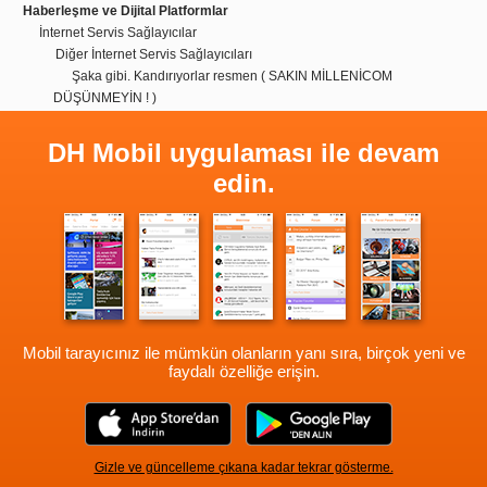
Haberleşme ve Dijital Platformlar
İnternet Servis Sağlayıcılar
Diğer İnternet Servis Sağlayıcıları
Şaka gibi. Kandırıyorlar resmen ( SAKIN MİLLENİCOM
DÜŞÜNMEYİN ! )
DH Mobil uygulaması ile devam
edin.
Mobil tarayıcınız ile mümkün olanların yanı sıra, birçok yeni ve
faydalı özelliğe erişin.
Gizle ve güncelleme çıkana kadar tekrar gösterme.