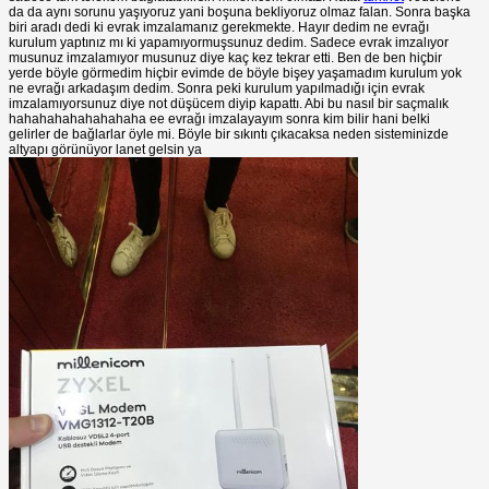
da da aynı sorunu yaşıyoruz yani boşuna bekliyoruz olmaz falan. Sonra başka
biri aradı dedi ki evrak imzalamanız gerekmekte. Hayır dedim ne evrağı
kurulum yaptınız mı ki yapamıyormuşsunuz dedim. Sadece evrak imzalıyor
musunuz imzalamıyor musunuz diye kaç kez tekrar etti. Ben de ben hiçbir
yerde böyle görmedim hiçbir evimde de böyle bişey yaşamadım kurulum yok
ne evrağı arkadaşım dedim. Sonra peki kurulum yapılmadığı için evrak
imzalamıyorsunuz diye not düşücem diyip kapattı. Abi bu nasıl bir saçmalık
hahahahahahahahaha ee evrağı imzalayayım sonra kim bilir hani belki
gelirler de bağlarlar öyle mi. Böyle bir sıkıntı çıkacaksa neden sisteminizde
altyapı görünüyor lanet gelsin ya