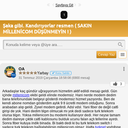
Sayfaya Git
1
Şaka gibi. Kandırıyorlar resmen ( SAKIN
MİLLENİCOM DÜŞÜNMEYİN ! )
Cevap Yaz
OA
Yarbay
Konu Sahibi
31 Temmuz 2019 Çarşamba 18:58:08 (6900 mesaj)
3
Arkadaşlar kaç gündür uğraşıyorum hizmetim aktif edildi mesajı geldi. Gün
içinde
millenicom
ekibi geldi elinde modemsiz. Hani nerde modem dedim
bana telefonundaki belgeyi gösterdi modemsiz hizmet yazıyordu. Ben de
kendi abone nomdan gösterdim aylık 9 tl ücretli modem olduğunu. Sonra
arabadan alıp geldi. Zyxel modem getirdi. Adsl vdsl. Yani fiber de değil cat6
girişi de yok. Hani dedim tılgın olmucak mı yok dedi sadece turk telekom
olursa tılgın. Yoksa millenicom bu modemi kullanıyor dedi. Her neyse tamam
dedim daireye çıktık cat6 kablosunu bulduk ucunu falan açtı tellerine ayırdı.
Sonra fiber kutuya indik binada. Bi baktı dedi ki bu turk telekom switch i
sadece turk telekom bağlatabilirsin millenicom olmaz. Hatta
turknet
vodsfone