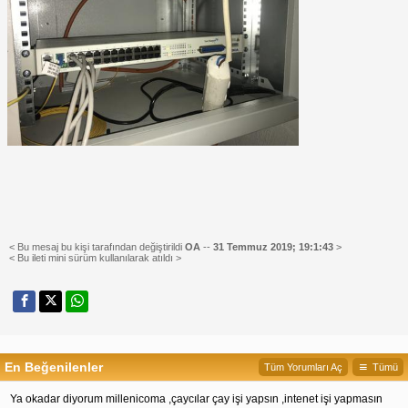
< Bu mesaj bu kişi tarafından değiştirildi
OA
--
31 Temmuz 2019; 19:1:43
>
< Bu ileti mini sürüm kullanılarak atıldı >
En Beğenilenler
Tüm Yorumları Aç
Tümü
Ya okadar diyorum millenicoma ,çaycılar çay işi yapsın ,intenet işi yapmasın