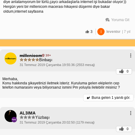
diye anlatamıyorum bir türlü,çaycı arkadaşlarla internet işi bukadar oluyor:))
Hergün yeni bir millenicom macerası hikayesi düşermi diye bakar
oldum,internet sayfasına
Yoruma Git
3
l
leventsr
| 7 yıl
millenicom
10+
Binbaşı
31 Temmuz 2019 Çarşamba 19:55:36 (2553 mesaj)
0
Merhaba,
Konu hakkında şikayetinizi iletmek isteriz. Kuruluma gelen ekiplerin cep
telefon numarasını veya biliyorsanız ismini Pm yoluyla iletebilir misiniz ?
Buna gelen
1 yanıtı gör.
AL3lMA
Yüzbaşı
31 Temmuz 2019 Çarşamba 20:02:50 (1179 mesaj)
0