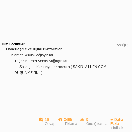
Tüm Forumlar
Aşağı git
Haberleşme ve Dijital Platformlar
İnternet Servis Sağlayıcılar
Diğer İnternet Servis Sağlayıcıları
Şaka gibi. Kandırıyorlar resmen ( SAKIN MİLLENİCOM
DÜŞÜNMEYİN ! )
16
3465
3
Daha
Cevap
Tıklama
Öne Çıkarma
Fazla
İstatistik