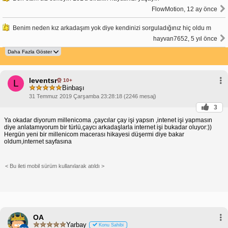
FlowMotion, 12 ay önce
Benim neden kız arkadaşım yok diye kendinizi sorguladığınız hiç oldu m
hayvan7652, 5 yıl önce
leventsr
10+
L
Binbaşı
31 Temmuz 2019 Çarşamba 23:28:18 (2246 mesaj)
3
Ya okadar diyorum millenicoma ,çaycılar çay işi yapsın ,intenet işi yapmasın
diye anlatamıyorum bir türlü,çaycı arkadaşlarla internet işi bukadar oluyor:))
Hergün yeni bir millenicom macerası hikayesi düşermi diye bakar
oldum,internet sayfasına
< Bu ileti mobil sürüm kullanılarak atıldı >
OA
Yarbay
Konu Sahibi