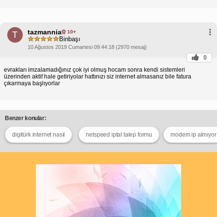
tazmannia
10+
T
Binbaşı
10 Ağustos 2019 Cumartesi 09:44:18 (2970 mesaj)
0
evrakları imzalamadığınız çok iyi olmuş hocam sonra kendi sistemleri
üzerinden aktif hale getiriyolar hattınızı siz internet almasanız bile fatura
çıkarmaya başlıyorlar
Benzer konular:
digitürk internet nasıl
netspeed iptal talep formu
modem ip almıyor