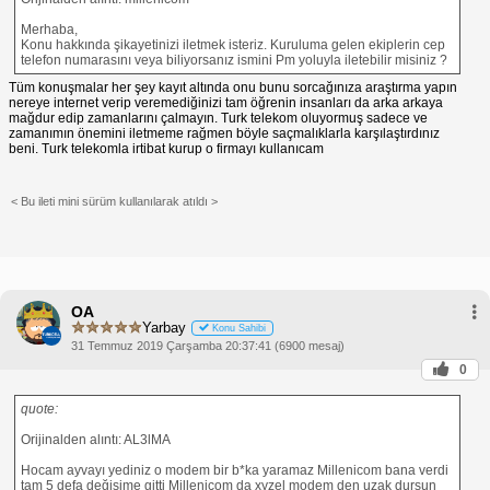
Merhaba,
Konu hakkında şikayetinizi iletmek isteriz. Kuruluma gelen ekiplerin cep
telefon numarasını veya biliyorsanız ismini Pm yoluyla iletebilir misiniz ?
Tüm konuşmalar her şey kayıt altında onu bunu sorcağınıza araştırma yapın
nereye internet verip veremediğinizi tam öğrenin insanları da arka arkaya
mağdur edip zamanlarını çalmayın. Turk telekom oluyormuş sadece ve
zamanımın önemini iletmeme rağmen böyle saçmalıklarla karşılaştırdınız
beni. Turk telekomla irtibat kurup o firmayı kullanıcam
< Bu ileti mini sürüm kullanılarak atıldı >
OA
Yarbay
Konu Sahibi
31 Temmuz 2019 Çarşamba 20:37:41 (6900 mesaj)
0
quote:
Orijinalden alıntı: AL3lMA
Hocam ayvayı yediniz o modem bir b*ka yaramaz Millenicom bana verdi
tam 5 defa değişime gitti Millenicom da xyzel modem den uzak dursun