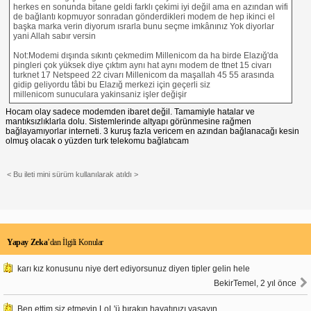
herkes en sonunda bitane geldi farklı çekimi iyi değil ama en azından wifi
de bağlantı kopmuyor sonradan gönderdikleri modem de hep ikinci el
başka marka verin diyorum ısrarla bunu seçme imkânınız Yok diyorlar
yani Allah sabır versin
Not:Modemi dışında sıkıntı çekmedim Millenicom da ha birde Elazığ'da
pingleri çok yüksek diye çıktım aynı hat aynı modem de ttnet 15 civarı
turknet 17 Netspeed 22 civarı Millenicom da maşallah 45 55 arasında
gidip geliyordu tâbi bu Elazığ merkezi için geçerli siz
millenicom sunuculara yakinsaniz işler değişir
Hocam olay sadece modemden ibaret değil. Tamamiyle hatalar ve
mantıksızlıklarla dolu. Sistemlerinde altyapı görünmesine rağmen
bağlayamıyorlar interneti. 3 kuruş fazla vericem en azından bağlanacağı kesin
olmuş olacak o yüzden turk telekomu bağlatıcam
< Bu ileti mini sürüm kullanılarak atıldı >
Yapay Zeka
’dan İlgili Konular
karı kız konusunu niye dert ediyorsunuz diyen tipler gelin hele
BekirTemel, 2 yıl önce
Ben ettim siz etmeyin LoL'ü bırakın hayatınızı yaşayın