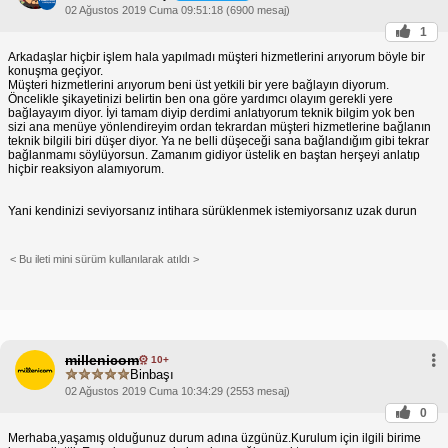
02 Ağustos 2019 Cuma 09:51:18 (6900 mesaj)
1
Arkadaşlar hiçbir işlem hala yapılmadı müşteri hizmetlerini arıyorum böyle bir
konuşma geçiyor.
Müşteri hizmetlerini arıyorum beni üst yetkili bir yere bağlayın diyorum.
Öncelikle şikayetinizi belirtin ben ona göre yardımcı olayım gerekli yere
bağlayayım diyor. İyi tamam diyip derdimi anlatıyorum teknik bilgim yok ben
sizi ana menüye yönlendireyim ordan tekrardan müşteri hizmetlerine bağlanın
teknik bilgili biri düşer diyor. Ya ne belli düşeceği sana bağlandığım gibi tekrar
bağlanmamı söylüyorsun. Zamanım gidiyor üstelik en baştan herşeyi anlatıp
hiçbir reaksiyon alamıyorum.
Yani kendinizi seviyorsanız intihara sürüklenmek istemiyorsanız uzak durun
< Bu ileti mini sürüm kullanılarak atıldı >
millenicom
10+
Binbaşı
02 Ağustos 2019 Cuma 10:34:29 (2553 mesaj)
0
Merhaba,yaşamış olduğunuz durum adına üzgünüz.Kurulum için ilgili birime