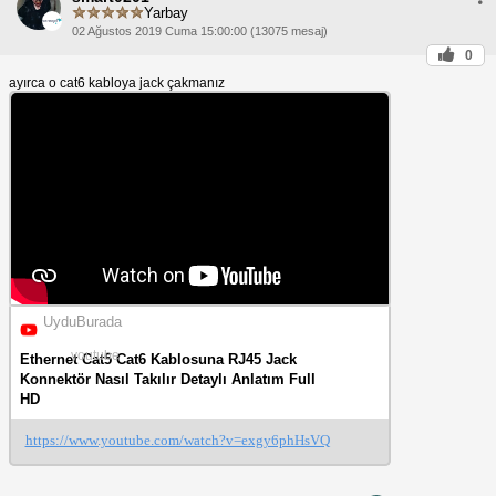
Yarbay
02 Ağustos 2019 Cuma 15:00:00 (13075 mesaj)
0
ayırca o cat6 kabloya jack çakmanız
UyduBurada
youtube
Ethernet Cat5 Cat6 Kablosuna RJ45 Jack
Konnektör Nasıl Takılır Detaylı Anlatım Full
HD
https://www.youtube.com/watch?v=exgy6phHsVQ