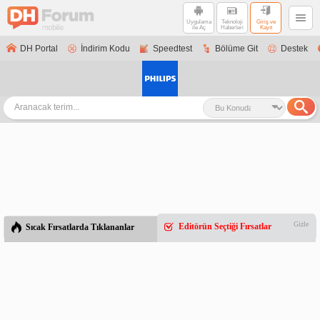
Uygulama
Teknoloji
Giriş ve
ile Aç
Haberleri
Kayıt
DH Portal
İndirim Kodu
Speedtest
Bölüme Git
Destek
Gizle
Editörün Seçtiği Fırsatlar
Sıcak Fırsatlarda Tıklananlar