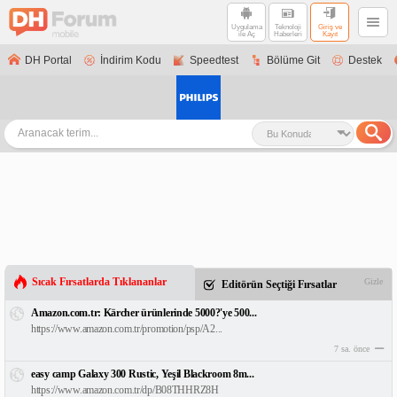
Uygulama
Teknoloji
Giriş ve
ile Aç
Haberleri
Kayıt
DH Portal
İndirim Kodu
Speedtest
Bölüme Git
Destek
Sıcak Fırsatlarda Tıklananlar
Gizle
Editörün Seçtiği Fırsatlar
Amazon.com.tr: Kärcher ürünlerinde 5000?'ye 500...
https://www.amazon.com.tr/promotion/psp/A2...
7 sa. önce
easy camp Galaxy 300 Rustic, Yeşil Blackroom 8m...
https://www.amazon.com.tr/dp/B08THHRZ8H