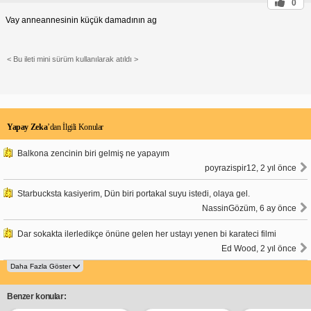
0
Vay anneannesinin küçük damadının ag
< Bu ileti mini sürüm kullanılarak atıldı >
Yapay Zeka
’dan İlgili Konular
Balkona zencinin biri gelmiş ne yapayım
poyrazispir12, 2 yıl önce
Starbucksta kasiyerim, Dün biri portakal suyu istedi, olaya gel.
NassinGözüm, 6 ay önce
Dar sokakta ilerledikçe önüne gelen her ustayı yenen bi karateci filmi
Ed Wood, 2 yıl önce
Benzer konular: