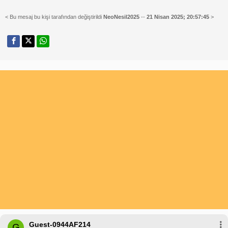
< Bu mesaj bu kişi tarafından değiştirildi
NeoNesil2025
--
21 Nisan 2025; 20:57:45
>
Guest-0944AF214
G