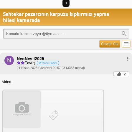
1
Sahtekar pazarcının karpuzu kıpkırmızı yapma
hilesi kamerada
Cevap Yaz
NeoNesil2025
N
Çavuş
Konu Sahibi
21 Nisan 2025 Pazartesi 20:57:23 (3358 mesaj)
2
video: