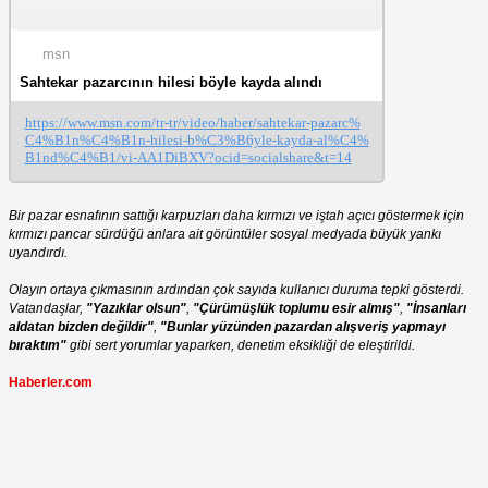
msn
Sahtekar pazarcının hilesi böyle kayda alındı
https://www.msn.com/tr-tr/video/haber/sahtekar-pazarc%
C4%B1n%C4%B1n-hilesi-b%C3%B6yle-kayda-al%C4%
B1nd%C4%B1/vi-AA1DiBXV?ocid=socialshare&t=14
Bir pazar esnafının sattığı karpuzları daha kırmızı ve iştah açıcı göstermek için
kırmızı pancar sürdüğü anlara ait görüntüler sosyal medyada büyük yankı
uyandırdı.
Olayın ortaya çıkmasının ardından çok sayıda kullanıcı duruma tepki gösterdi.
Vatandaşlar,
"Yazıklar olsun"
,
"Çürümüşlük toplumu esir almış"
,
"İnsanları
aldatan bizden değildir"
,
"Bunlar yüzünden pazardan alışveriş yapmayı
bıraktım"
gibi sert yorumlar yaparken, denetim eksikliği de eleştirildi.
Haberler.com