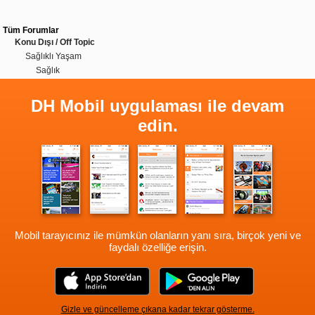
Tüm Forumlar
Konu Dışı / Off Topic
Sağlıklı Yaşam
Sağlık
DH Mobil uygulaması ile devam
edin.
Mobil tarayıcınız ile mümkün olanların yanı sıra, birçok yeni ve
faydalı özelliğe erişin.
Gizle ve güncelleme çıkana kadar tekrar gösterme.