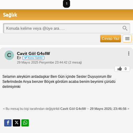
1
Sağlık
Cevap Yaz
Cavit Göl G4cIW
C
Er
Konu Sahibi
29 Mayıs 2025 Perşembe 23:44:42 (2 mesaj)
0
Selamın aleyküm ardadaşkar Ben Gün içinde Sesler Duyuyorum Bir
Seferindede Arıya benzer Böçek gördüm acaba benim beynimi çürüdü
delimiyimki
< Bu mesaj bu kişi tarafından değiştirildi
Cavit Göl G4cIW
--
29 Mayıs 2025; 23:46:56
>