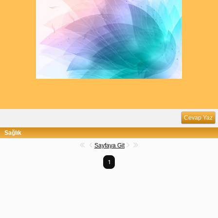
Cevap Yaz
Sağlık
Sayfaya Git
1