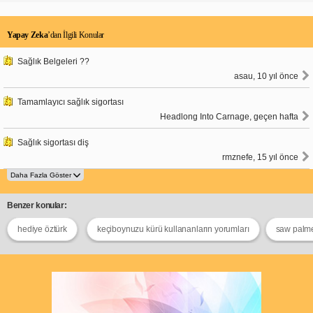
Yapay Zeka
’dan İlgili Konular
Sağlık Belgeleri ??
asau, 10 yıl önce
Tamamlayıcı sağlık sigortası
Headlong Into Carnage, geçen hafta
Sağlık sigortası diş
rmznefe, 15 yıl önce
Benzer konular:
hediye öztürk
keçiboynuzu kürü kullananların yorumları
saw palme