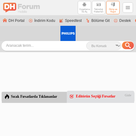
Uygulama
Teknoloji
Giriş ve
ile Aç
Haberleri
Kayıt
DH Portal
İndirim Kodu
Speedtest
Bölüme Git
Destek
Gizle
Editörün Seçtiği Fırsatlar
Sıcak Fırsatlarda Tıklananlar