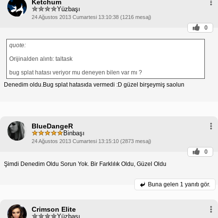
Ketchum
Yüzbaşı
24 Ağustos 2013 Cumartesi 13:10:38 (1216 mesaj)
0
quote:
Orijinalden alıntı: taltask
bug splat hatası veriyor mu deneyen bilen var mı ?
Denedim oldu.Bug splat hatasıda vermedi :D güzel birşeymiş saolun
BlueDangeR
Binbaşı
24 Ağustos 2013 Cumartesi 13:15:10 (2873 mesaj)
0
Şimdi Denedim Oldu Sorun Yok. Bir Farklılık Oldu, Güzel Oldu
Buna gelen
1 yanıtı gör.
Crimson Elite
Yüzbaşı