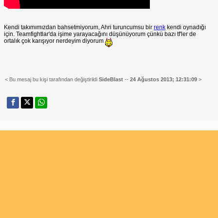
Kendi takımımızdan bahsetmiyorum, Ahri turuncumsu bir
renk
kendi oynadığı
için. Teamfightlar'da işime yarayacağını düşünüyorum çünkü bazı tf'ler de
ortalık çok karışıyor nerdeyim diyorum
< Bu mesaj bu kişi tarafından değiştirildi
SideBlast
--
24 Ağustos 2013; 12:31:09
>