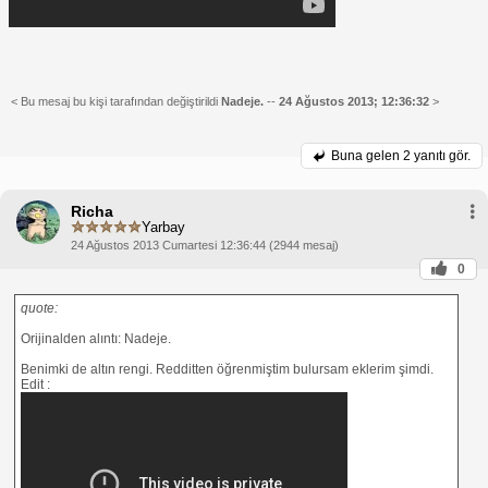
< Bu mesaj bu kişi tarafından değiştirildi
Nadeje.
--
24 Ağustos 2013; 12:36:32
>
Buna gelen
2 yanıtı gör.
Richa
Yarbay
24 Ağustos 2013 Cumartesi 12:36:44 (2944 mesaj)
0
quote:
Orijinalden alıntı: Nadeje.
Benimki de altın rengi. Redditten öğrenmiştim bulursam eklerim şimdi.
Edit :