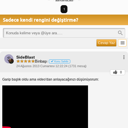
1
Sadece kendi rengini değiştirme?
Cevap Yaz
SideBlast
S
Binbaşı
Konu Sahibi
24 Ağustos 2013 Cumartesi 12:22:24 (1731 mesaj)
0
Garip başlık oldu ama video'dan anlayacağınızı düşünüyorum: