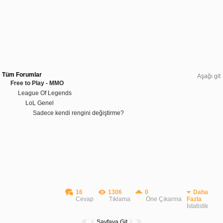
Tüm Forumlar
Aşağı git
Free to Play - MMO
League Of Legends
LoL Genel
Sadece kendi rengini değiştirme?
16
1306
0
Daha
Cevap
Tıklama
Öne Çıkarma
Fazla
İstatistik
Sayfaya Git