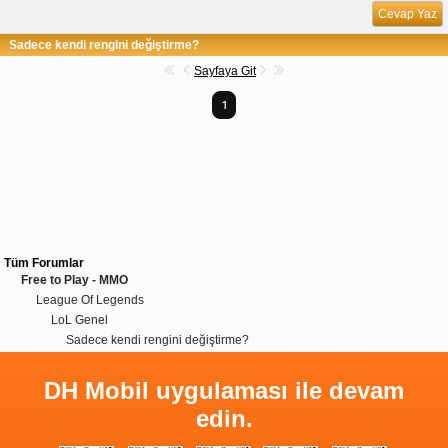
Cevap Yaz
Sadece kendi rengini değiştirme?
Sayfaya Git
1
Tüm Forumlar
Free to Play - MMO
League Of Legends
LoL Genel
Sadece kendi rengini değiştirme?
DH Mobil uygulaması ile devam
edin.