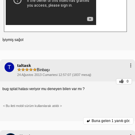
İyiymiş sağol
taltask
T
Binbaşı
24 Ağustos 2013 Cumartesi 12:57:07 (1837 mesaj)
0
bug splat hatası veriyor mu deneyen bilen var mı ?
< Bu ileti mobil sürüm kullanılarak atıldı >
Buna gelen
1 yanıtı gör.