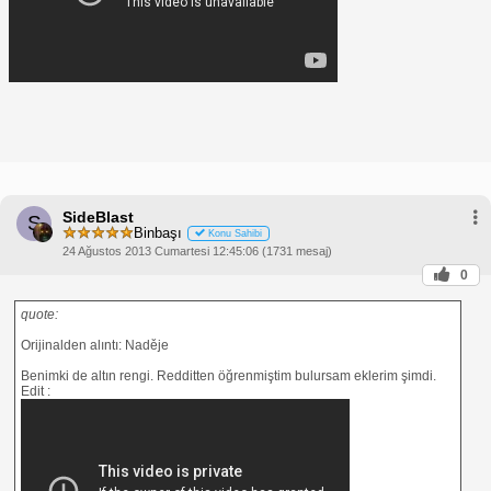
SideBlast
S
Binbaşı
Konu Sahibi
24 Ağustos 2013 Cumartesi 12:45:06 (1731 mesaj)
0
quote:
Orijinalden alıntı: Naděje
Benimki de altın rengi. Redditten öğrenmiştim bulursam eklerim şimdi.
Edit :