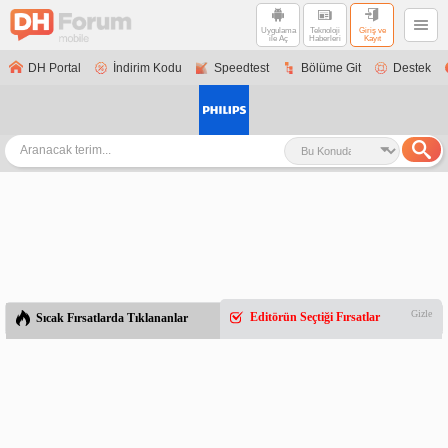
Uygulama
Teknoloji
Giriş ve
ile Aç
Haberleri
Kayıt
DH Portal
İndirim Kodu
Speedtest
Bölüme Git
Destek
Gizle
Editörün Seçtiği Fırsatlar
Sıcak Fırsatlarda Tıklananlar