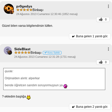
pr0gedys
Binbaşı
24 Ağustos 2013 Cumartesi 12:30:46 (1852 mesaj)
0
Güzel bilen varsa bilgilendirsin lütfen.
Buna gelen
1 yanıtı gör.
SideBlast
S
Binbaşı
Konu Sahibi
24 Ağustos 2013 Cumartesi 12:31:28 (1731 mesaj)
0
quote:
Orijinalden alıntı: alperkar
bende öğretcen sandım soruyormuşsun ya
? ekledim başlığa
Buna gelen
2 yanıtı gör.