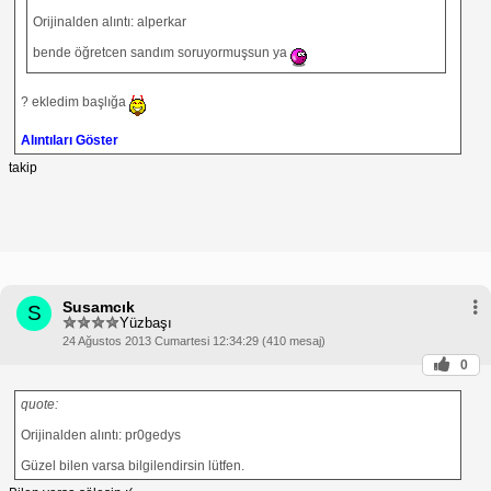
Orijinalden alıntı: alperkar
bende öğretcen sandım soruyormuşsun ya
? ekledim başlığa
Alıntıları Göster
takip
Susamcık
S
Yüzbaşı
24 Ağustos 2013 Cumartesi 12:34:29 (410 mesaj)
0
quote:
Orijinalden alıntı: pr0gedys
Güzel bilen varsa bilgilendirsin lütfen.