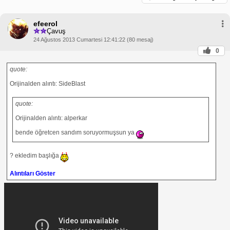
efeerol
Çavuş
24 Ağustos 2013 Cumartesi 12:41:22 (80 mesaj)
0
quote:
Orijinalden alıntı: SideBlast
quote:
Orijinalden alıntı: alperkar
bende öğretcen sandım soruyormuşsun ya
? ekledim başlığa
Alıntıları Göster