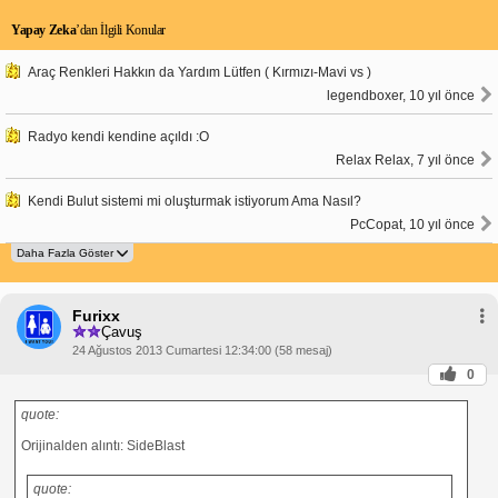
Yapay Zeka
’dan İlgili Konular
Araç Renkleri Hakkın da Yardım Lütfen ( Kırmızı-Mavi vs )
legendboxer, 10 yıl önce
Radyo kendi kendine açıldı :O
Relax Relax, 7 yıl önce
Kendi Bulut sistemi mi oluşturmak istiyorum Ama Nasıl?
PcCopat, 10 yıl önce
Furixx
Çavuş
24 Ağustos 2013 Cumartesi 12:34:00 (58 mesaj)
0
quote:
Orijinalden alıntı: SideBlast
quote: