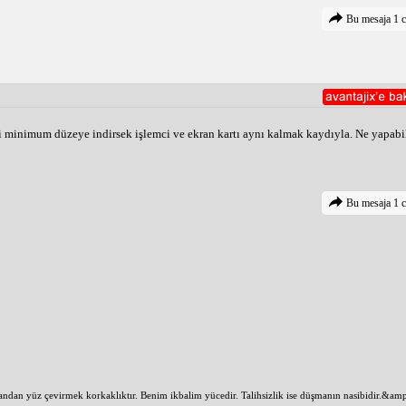
Bu mesaja 1 c
i minimum düzeye indirsek işlemci ve ekran kartı aynı kalmak kaydıyla. Ne yapabil
Bu mesaja 1 c
an yüz çevirmek korkaklıktır. Benim ikbalim yücedir. Talihsizlik ise düşmanın nasibidir.&am