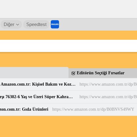
Diğer
Speedtest
Editörün Seçtiği Fırsatlar
Balen's Beeauty Saf Papatya Hidrosolü 250 ml : Amazon.com.tr: Kişisel Bakım ve Kozmetik
https://www.amazon.com.tr/d
LEGO DC Superman Robotu, Lex Luthor’a Karşı 76302-6 Yaş ve Üzeri Süper Kahraman Sevenler için Yaratıcı Oyuncak Yapım Seti, Doğum Günü Hediyesi (120 Parça) : Amazon.com.tr: Oyuncak
https://www.amazon.com.tr/dp
zon.com.tr: Gıda Ürünleri
https://www.amazon.com.tr/dp/B0BNVS49WY