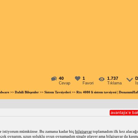
40
1
1.737
D
Cevap
Favori
Tıklama
İ
rdware
>>
Dahili Bileşenler
>>
Sistem Tavsiyeleri
>> Rtx 4080 li sistem tavsiyesi | DonanımH
iye istiyorum mümkünse. Bu zamana kadar hiç
bilgisayar
toplamadım ilk kez alacağı
çok oynarım, uzun soluklu oyun oynamadım single player ama bilgisayar da kasma