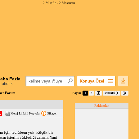
2 Misafir -
2 Masaüstü
aha Fazla
Konuya Özel
statistik
Favorilerime Ekle
aber Forum
Sayfa:
1
2
sonraki
Konuyu Açandan
Reklamlar
Popüler Mesajlar
Mesaj Linkini Kopyala
Şikayet
Linkli Mesajlar
Yazdır
E-Posta Aboneliği
m için tecrübem yok. Küçük bir
sın isterim yüklediği zaman. Yani
Konuyu Gizle