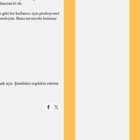
anırım bi de.
ibi bir kullanıcı için profesyonel
 yöneleyim. Bana tavsiyede bulunur
amak için. Şimdiden teşekkür ederim