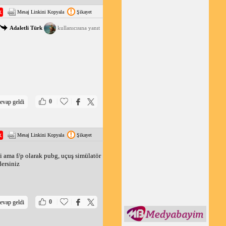
Mesaj Linkini Kopyala
Şikayet
Adaletli Türk
kullanıcısına yanıt
|
|
0
evap geldi
Mesaj Linkini Kopyala
Şikayet
 ama f/p olarak pubg, uçuş simülatör
dersiniz
|
|
0
evap geldi