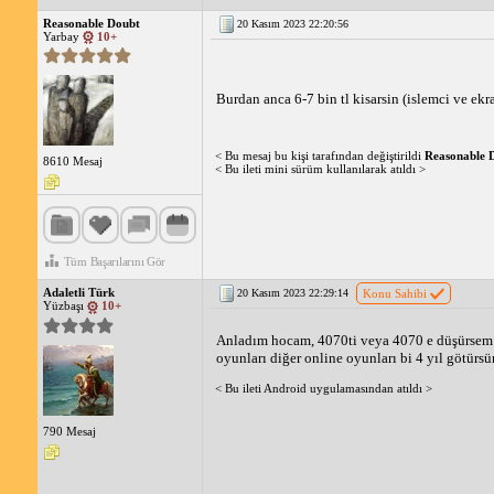
Reasonable Doubt
20 Kasım 2023 22:20:56
Yarbay
10+
Burdan anca 6-7 bin tl kisarsin (islemci ve ekra
< Bu mesaj bu kişi tarafından değiştirildi
Reasonable 
8610 Mesaj
< Bu ileti mini sürüm kullanılarak atıldı >
Tüm Başarılarını Gör
Adaletli Türk
20 Kasım 2023 22:29:14
Konu Sahibi
Yüzbaşı
10+
Anladım hocam, 4070ti veya 4070 e düşürsem ç
oyunları diğer online oyunları bi 4 yıl götürsü
< Bu ileti Android uygulamasından atıldı >
790 Mesaj
_____________________________