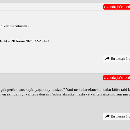
n kartini tutarsan)
Doubt
--
20 Kasım 2023; 22:23:45
>
Bu mesaja 1 c
ok performans kaybı yaşar mıyım sizce? Yani ne kadar ekmek o kadar köfte tabi ki
n en azından iyi kalitede dersek.. Yoksa almışken fazla ve kaliteli sistem olsun mu 
Bu mesaja 1 c