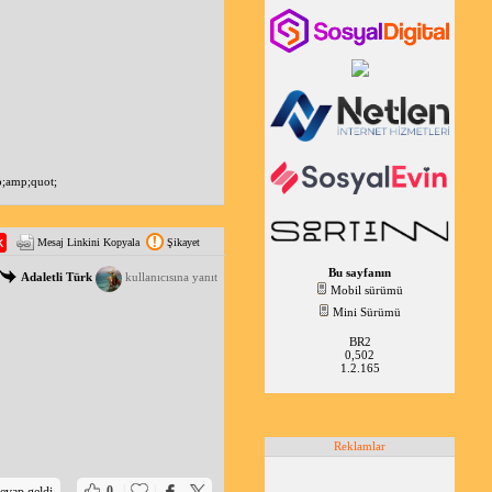
p;amp;quot;
Mesaj Linkini Kopyala
Şikayet
Bu sayfanın
Adaletli Türk
kullanıcısına yanıt
Mobil sürümü
Mini Sürümü
BR2
0,502
1.2.165
Reklamlar
|
|
0
evap geldi