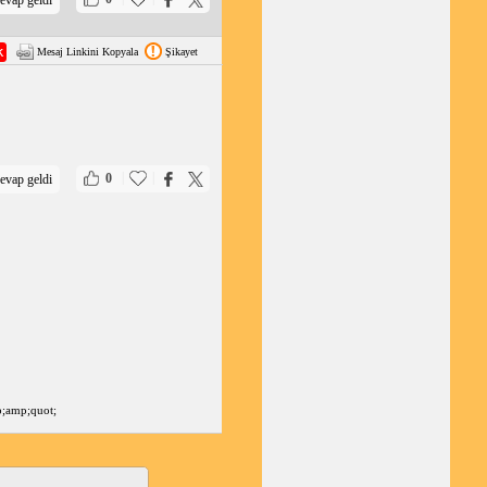
Mesaj Linkini Kopyala
Şikayet
|
|
0
evap geldi
p;amp;quot;