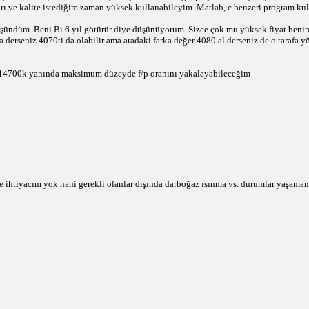
ı ve kalite istediğim zaman yüksek kullanabileyim. Matlab, c benzeri program kull
düm. Beni Bi 6 yıl götürür diye düşünüyorum. Sizce çok mu yüksek fiyat benim g
a derseniz 4070ti da olabilir ama aradaki farka değer 4080 al derseniz de o tarafa
 14700k yanında maksimum düzeyde f/p oranını yakalayabileceğim
eye ihtiyacım yok hani gerekli olanlar dışında darboğaz ısınma vs. durumlar yaşam