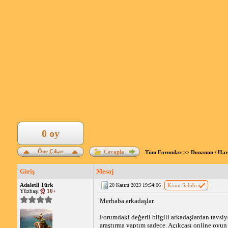
0 oy
Öne Çıkar
Cevapla
Tüm Forumlar
>>
Donanım / Ha
Giriş
Mesaj
Adaletli Türk
20 Kasım 2023 19:54:06
Konu Sahibi
Yüzbaşı
10+
Merhaba arkadaşlar.
Forumdaki değerli bilgili arkadaşlardan tavs
araştırma yaptım sadece. Açıkçası
online oyun