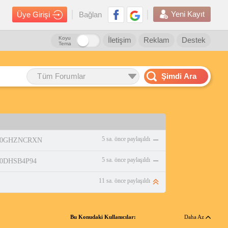
Yeni Kayıt
Üye Girişi
Bağlan
Koyu
İletişim
Reklam
Destek
Tema
Tüm Forumlar
Şimdi Ara
5 sa. önce paylaşıldı
p/B0GHZNCRXN
5 sa. önce paylaşıldı
/B0DHSB4P94
11 sa. önce paylaşıldı
Bu Konudaki Kullanıcılar:
Daha Az