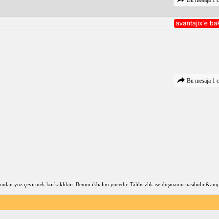
Bu mesaja 1 c
an yüz çevirmek korkaklıktır. Benim ikbalim yücedir. Talihsizlik ise düşmanın nasibidir.&am