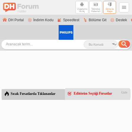
Uygulama
Teknoloji
Giriş ve
ile Aç
Haberleri
Kayıt
DH Portal
İndirim Kodu
Speedtest
Bölüme Git
Destek
Gizle
Editörün Seçtiği Fırsatlar
Sıcak Fırsatlarda Tıklananlar