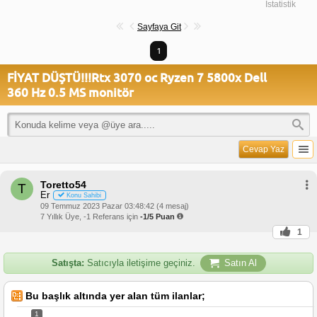
İstatistik
Sayfaya Git
1
FİYAT DÜŞTÜ!!!Rtx 3070 oc Ryzen 7 5800x Dell
360 Hz 0.5 MS monitör
Cevap Yaz
Toretto54
T
Er
Konu Sahibi
09 Temmuz 2023 Pazar 03:48:42 (4 mesaj)
7 Yıllık Üye, -1 Referans için
-1/5 Puan
1
Satışta:
Satıcıyla iletişime geçiniz.
Satın Al
Bu başlık altında yer alan tüm ilanlar;
1