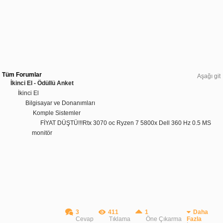
Tüm Forumlar
Aşağı git
İkinci El - Ödüllü Anket
İkinci El
Bilgisayar ve Donanımları
Komple Sistemler
FİYAT DÜŞTÜ!!!Rtx 3070 oc Ryzen 7 5800x Dell 360 Hz 0.5 MS
monitör
3
411
1
Daha
Cevap
Tıklama
Öne Çıkarma
Fazla