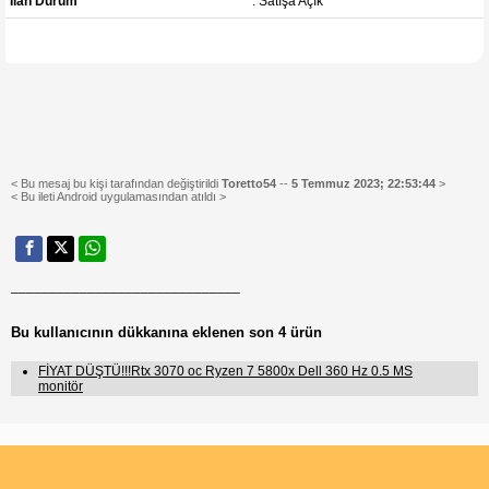
İlan Durum
: Satışa Açık
< Bu mesaj bu kişi tarafından değiştirildi
Toretto54
--
5 Temmuz 2023; 22:53:44
>
< Bu ileti Android uygulamasından atıldı >
______________________________
Bu kullanıcının dükkanına eklenen son 4 ürün
FİYAT DÜŞTÜ!!!Rtx 3070 oc Ryzen 7 5800x Dell 360 Hz 0.5 MS
monitör