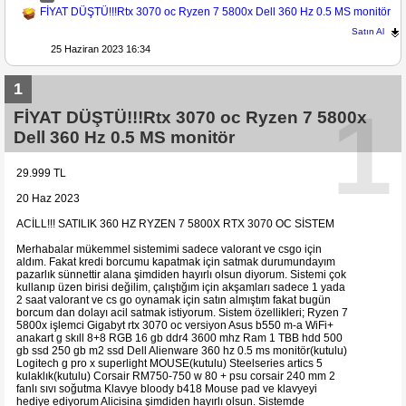
FİYAT DÜŞTÜ!!!Rtx 3070 oc Ryzen 7 5800x Dell 360 Hz 0.5 MS monitör
Satın Al
25 Haziran 2023 16:34
1
1
FİYAT DÜŞTÜ!!!Rtx 3070 oc Ryzen 7 5800x
Dell 360 Hz 0.5 MS monitör
29.999 TL
20 Haz 2023
ACİLL!!! SATILIK 360 HZ RYZEN 7 5800X RTX 3070 OC SİSTEM
Merhabalar mükemmel sistemimi sadece valorant ve csgo için
aldım. Fakat kredi borcumu kapatmak için satmak durumundayım
pazarlık sünnettir alana şimdiden hayırlı olsun diyorum. Sistemi çok
kullanıp üzen birisi değilim, çalıştığım için akşamları sadece 1 yada
2 saat valorant ve cs go oynamak için satın almıştım fakat bugün
borcum dan dolayı acil satmak istiyorum. Sistem özellikleri; Ryzen 7
5800x işlemci Gigabyt rtx 3070 oc versiyon Asus b550 m-a WiFi+
anakart g skıll 8+8 RGB 16 gb ddr4 3600 mhz Ram 1 TBB hdd 500
gb ssd 250 gb m2 ssd Dell Alienware 360 hz 0.5 ms monitör(kutulu)
Logitech g pro x superlight MOUSE(kutulu) Steelseries artics 5
kulaklık(kutulu) Corsair RM750-750 w 80 + psu corsair 240 mm 2
fanlı sıvı soğutma Klavye bloody b418 Mouse pad ve klavyeyi
hediye ediyorum Alicisina şimdiden hayırlı olsun. Sistemde