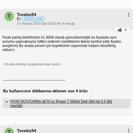
Toretto54
T
Er
Konu Sahibi
27 Haziran 2023 Salı 02:50:45 (4 mesaj)
0
Fiyatı yanlış belirtmisim 41.000tl olarak güncellenmiştir bu fiyatada aynı
yorumu yapicaksaniz lütfen sistemin özelliklerini tekrar kontrol edip fiyatını
araştırınız.Bu arada yorum için teşekkürler sayenizde hatamı düzeltmiş
oldum:)
< Bu ileti Android uygulamasından atıldı >
______________________________
Bu kullanıcının dükkanına eklenen son 4 ürün
FİYAT DÜŞTÜ!!!Rtx 3070 oc Ryzen 7 5800x Dell 360 Hz 0.5 MS
monitör
Toretto54
T