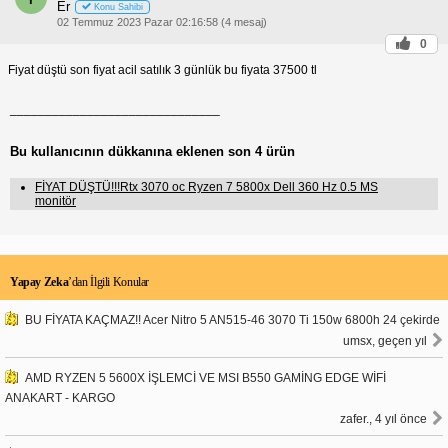
Er
Konu Sahibi
02 Temmuz 2023 Pazar 02:16:58 (4 mesaj)
0
Fiyat düştü son fiyat acil satılık 3 günlük bu fiyata 37500 tl
______________________________
Bu kullanıcının dükkanına eklenen son 4 ürün
FİYAT DÜŞTÜ!!!Rtx 3070 oc Ryzen 7 5800x Dell 360 Hz 0.5 MS
monitör
Yapay Zeka
’dan İlgili Konular
BU FİYATA KAÇMAZ!! Acer Nitro 5 AN515-46 3070 Ti 150w 6800h 24 çekirde
umsx, geçen yıl
AMD RYZEN 5 5600X İŞLEMCİ VE MSI B550 GAMİNG EDGE WİFİ
ANAKART - KARGO
zafer., 4 yıl önce