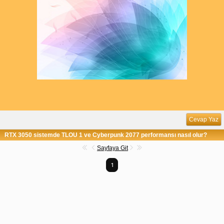
Cevap Yaz
RTX 3050 sistemde TLOU 1 ve Cyberpunk 2077 performansı nasıl olur?
Sayfaya Git
1