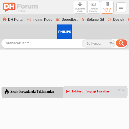
Uygulama
Teknoloji
Giriş ve
ile Aç
Haberleri
Kayıt
DH Portal
İndirim Kodu
Speedtest
Bölüme Git
Destek
Gizle
Editörün Seçtiği Fırsatlar
Sıcak Fırsatlarda Tıklananlar