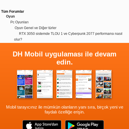
Tüm Forumlar
Oyun
Pc Oyunları
Oyun Genel ve Diğer türler
RTX 3050 sistemde TLOU 1 ve Cyberpunk 2077 performansı nasıl
olur?
DH Mobil uygulaması ile devam
edin.
Mobil tarayıcınız ile mümkün olanların yanı sıra, birçok yeni ve
faydalı özelliğe erişin.