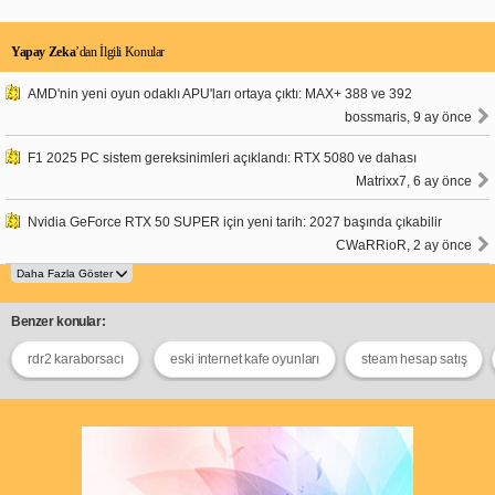
Yapay Zeka
’dan İlgili Konular
AMD'nin yeni oyun odaklı APU'ları ortaya çıktı: MAX+ 388 ve 392
bossmaris, 9 ay önce
F1 2025 PC sistem gereksinimleri açıklandı: RTX 5080 ve dahası
Matrixx7, 6 ay önce
Nvidia GeForce RTX 50 SUPER için yeni tarih: 2027 başında çıkabilir
CWaRRioR, 2 ay önce
Benzer konular:
rdr2 karaborsacı
eski internet kafe oyunları
steam hesap satış