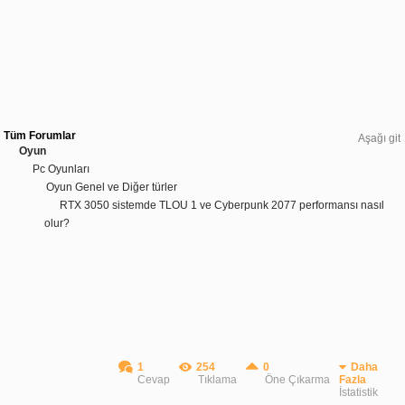
Tüm Forumlar
Aşağı git
Oyun
Pc Oyunları
Oyun Genel ve Diğer türler
RTX 3050 sistemde TLOU 1 ve Cyberpunk 2077 performansı nasıl
olur?
1
254
0
Daha
Cevap
Tıklama
Öne Çıkarma
Fazla
İstatistik