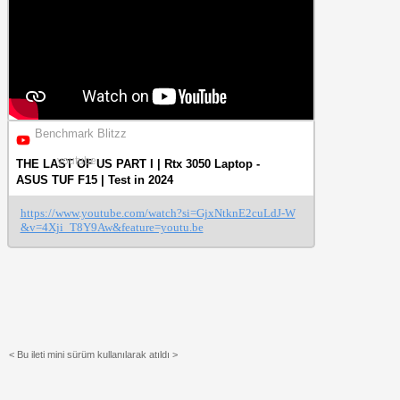
Benchmark Blitzz
youtube
THE LAST OF US PART I | Rtx 3050 Laptop -
ASUS TUF F15 | Test in 2024
https://www.youtube.com/watch?si=GjxNtknE2cuLdJ-W
&v=4Xji_T8Y9Aw&feature=youtu.be
< Bu ileti mini sürüm kullanılarak atıldı >