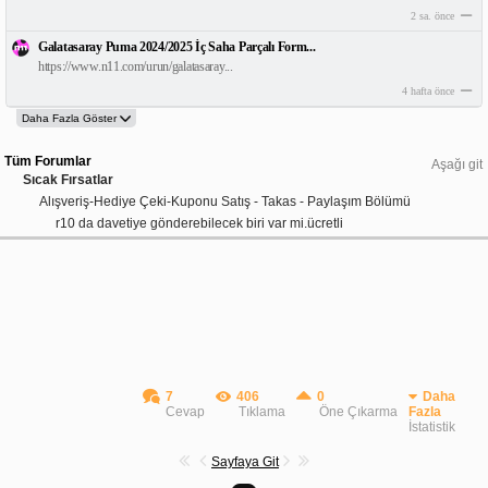
2 sa. önce
Galatasaray Puma 2024/2025 İç Saha Parçalı Form...
https://www.n11.com/urun/galatasaray...
4 hafta önce
Tüm Forumlar
Aşağı git
Sıcak Fırsatlar
Alışveriş-Hediye Çeki-Kuponu Satış - Takas - Paylaşım Bölümü
r10 da davetiye gönderebilecek biri var mi.ücretli
7
406
0
Daha
Cevap
Tıklama
Öne Çıkarma
Fazla
İstatistik
Sayfaya Git