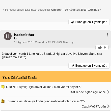
< Bu mesaj bu kişi tarafından değiştirildi
Yenijerry
--
10 Ağustos 2013; 17:51:32
>
Buna gelen
1 yanıtı gör.
hacksfather
H
Er
10 Ağustos 2013 Cumartesi 20:19:58 (350 mesaj)
0
3 davetiyem vardı 1 tane kaldı. Sırada 2 kişi var davetiye isteyen. Sana sıra
gelmez malesef :(
Buna gelen
1 yanıtı gör.
Yapay Zeka
’dan İlgili Konular
R10.NET üyeliği için davetiye kodu olan var mı beyler??
Katiller de Ağlar, 4 yıl önce
Torrent sitesi davetiye kodu gönderebilecek olan var mı???
CatchMe677, dün