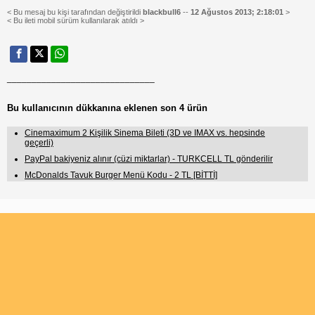
< Bu mesaj bu kişi tarafından değiştirildi
blackbull6
--
12 Ağustos 2013; 2:18:01
>
< Bu ileti mobil sürüm kullanılarak atıldı >
______________________________
Bu kullanıcının dükkanına eklenen son 4 ürün
Cinemaximum 2 Kişilik Sinema Bileti (3D ve IMAX vs. hepsinde
geçerli)
PayPal bakiyeniz alınır (cüzi miktarlar) - TURKCELL TL gönderilir
McDonalds Tavuk Burger Menü Kodu - 2 TL [BİTTİ]