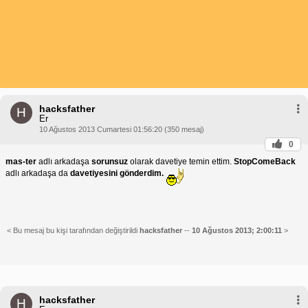
hacksfather
H
Er
10 Ağustos 2013 Cumartesi 01:56:20 (350 mesaj)
0
mas-ter
adlı arkadaşa
sorunsuz
olarak davetiye temin ettim.
StopComeBack
adlı arkadaşa da
davetiyesini gönderdim.
< Bu mesaj bu kişi tarafından değiştirildi
hacksfather
--
10 Ağustos 2013; 2:00:11
>
hacksfather
H