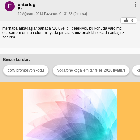
enterlog
E
Er
12 Ağustos 2013 Pazartesi 01:31:38 (2 mesaj)
0
merhaba arkadaşlar banada r10 üyeliğii gerekiyor. bu konuda yardımcı
olursanız memnun olurum.. yada pm atarsanız ortak bi noktada anlaşırız
sanırım..
Benzer konular:
coffy promosyon kodu
vodafone koçailem tarifeleri 2026 fiyatları
k