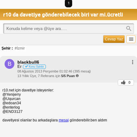
1
r10 da davetiye gönderebilecek biri var mi.ücretli
Cevap Yaz
Şehir :
#İzmir
blackbull6
B
Er
Konu Sahibi
08 Ağustos 2013 Perşembe 01:02:46 (395 mesaj)
13 Yıllık Üye, 7 Referans için
5/5 Puan
0
r10.net için davetiye isteyenler:
@Yenijerry
@Uqurcan
@edoan34
@enterlog
@END3127
davetiyesi olanlar bu arkadaşlara
mesaj
gönderebilir.ben aldım