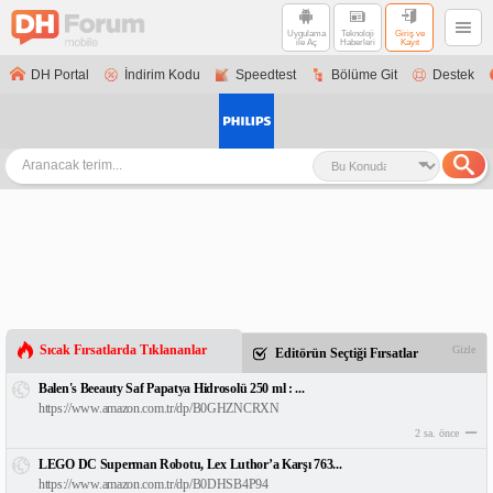
Uygulama
Teknoloji
Giriş ve
ile Aç
Haberleri
Kayıt
DH Portal
İndirim Kodu
Speedtest
Bölüme Git
Destek
Sıcak Fırsatlarda Tıklananlar
Gizle
Editörün Seçtiği Fırsatlar
Balen's Beeauty Saf Papatya Hidrosolü 250 ml : ...
https://www.amazon.com.tr/dp/B0GHZNCRXN
2 sa. önce
LEGO DC Superman Robotu, Lex Luthor’a Karşı 763...
https://www.amazon.com.tr/dp/B0DHSB4P94