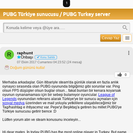
1
PUBG Türkiye sunucusu / PUBG Turkey server
Cevap Yaz
raphunt
R
Onbaşı
Konu Sahibi
07 Ekim 2017 Cumartesi 04:23:52 (24 mesaj)
Doğum gününü kutla!
0
Merhaba arkadaşlar. Gün itibariyle steam'da günlük olarak en fazla anlık
oynayıcı sırasında olan PUBG oyununda bilgiğimiz gibi sorunlar var. Ping
olsun FPS düşüşler olsun buglar olsun... fakat bunları bir kenara koyarsak
oyunun oynanamaması için bir sebep bulamıyor oyuncular.
League of
Legends
oyunundan referans alarak Türkiye'ye bir sunucu açmaları için
sosyal medya
üzerinden ve mail yoluyla yetkililere ulaşabileceğimiz bir
Tag/hashtag e ihtiyacımız var. Pepe'yi Beşiktaş'a getiren bu millet PUBG'ye
Türkiye sunucusu getirir bence :D
Lütfen yorum atın ve steam konusunu inceleyin...
Hi dear mates. İn today PUBG has the most online player in Turkey. But game