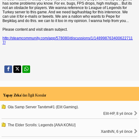
has some problems you know. For ex. bugs, FPS drops, high ms/lags... But its
not an obstacle for players. We wanna reference to League of Legends for
Turkey server to this game. And we need tag/hashtag for this interence. We
can use it for e-mails or tweets. We are a nation who wants to Pepe for
Beşiktaş and do this. we can to it too in my opinion. İ wanna help from you...
Please content and visit steam subject.
http://steamcommunity.com/app/578080/discussions/1/148998763400622711
7/
Yapay Zeka
’dan İlgili Konular
Gta Samp Server Tanıtımı#1 (Elit Gaming).
Elit-HP, 8 yıl önce
The Elder Scrolls: Legends [ANA KONU]
XanthiN, 6 yıl önce