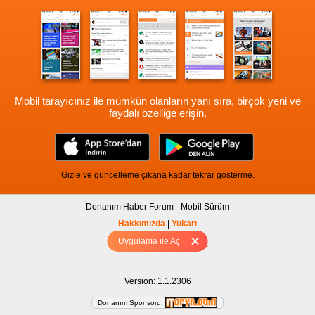
Mobil tarayıcınız ile mümkün olanların yanı sıra, birçok yeni ve
faydalı özelliğe erişin.
Gizle ve güncelleme çıkana kadar tekrar gösterme.
Donanım Haber Forum - Mobil Sürüm
Hakkımızda
|
Yukarı
Uygulama ile Aç
Tam sürüm için Tıklayınız
Version: 1.1.2306
Donanım Sponsoru: