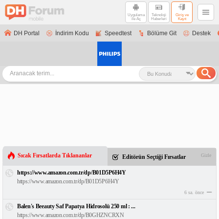
Uygulama
Teknoloji
Giriş ve
ile Aç
Haberleri
Kayıt
DH Portal
İndirim Kodu
Speedtest
Bölüme Git
Destek
Sıcak Fırsatlarda Tıklananlar
Gizle
Editörün Seçtiği Fırsatlar
https://www.amazon.com.tr/dp/B01D5P6H4Y
https://www.amazon.com.tr/dp/B01D5P6H4Y
6 sa. önce
Balen's Beeauty Saf Papatya Hidrosolü 250 ml : ...
https://www.amazon.com.tr/dp/B0GHZNCRXN