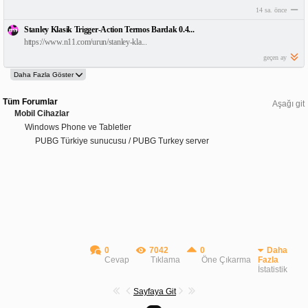
14 sa. önce
Stanley Klasik Trigger-Action Termos Bardak 0.4...
https://www.n11.com/urun/stanley-kla...
geçen ay
Tüm Forumlar
Aşağı git
Mobil Cihazlar
Windows Phone ve Tabletler
PUBG Türkiye sunucusu / PUBG Turkey server
0
7042
0
Daha
Cevap
Tıklama
Öne Çıkarma
Fazla
İstatistik
Sayfaya Git