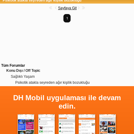
Psikotik atakla seyreden ağır kişilik bozukluğu
Sayfaya Git
1
Tüm Forumlar
Konu Dışı / Off Topic
Sağlıklı Yaşam
Psikotik atakla seyreden ağır kişilik bozukluğu
DH Mobil uygulaması ile devam
edin.