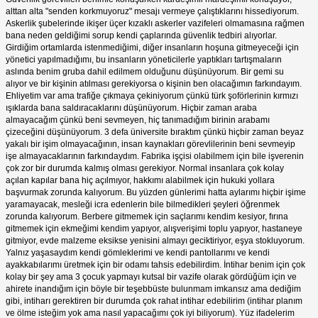
alttan alta "senden korkmuyoruz" mesajı vermeye çalıştıklarını hissediyorum.
Askerlik şubelerinde ikişer üçer kızaklı askerler vazifeleri olmamasına rağmen
bana neden geldiğimi sorup kendi çaplarında güvenlik tedbiri alıyorlar.
Girdiğim ortamlarda istenmediğimi, diğer insanların hoşuna gitmeyeceği için
yönetici yapılmadığımı, bu insanların yöneticilerle yaptıkları tartışmaların
aslında benim gruba dahil edilmem olduğunu düşünüyorum. Bir gemi su
alıyor ve bir kişinin atılması gerekiyorsa o kişinin ben olacağımın farkındayım.
Ehliyetim var ama trafiğe çıkmaya çekiniyorum çünkü türk şoförlerinin kırmızı
ışıklarda bana saldıracaklarını düşünüyorum. Hiçbir zaman araba
almayacağım çünkü beni sevmeyen, hiç tanımadığım birinin arabamı
çizeceğini düşünüyorum. 3 defa üniversite bıraktım çünkü hiçbir zaman beyaz
yakalı bir işim olmayacağının, insan kaynakları görevlilerinin beni sevmeyip
işe almayacaklarının farkındaydım. Fabrika işçisi olabilmem için bile işverenin
çok zor bir durumda kalmış olması gerekiyor. Normal insanlara çok kolay
açılan kapılar bana hiç açılmıyor, hakkımı alabilmek için hukuki yollara
başvurmak zorunda kalıyorum. Bu yüzden günlerimi hatta aylarımı hiçbir işime
yaramayacak, mesleği icra edenlerin bile bilmedikleri şeyleri öğrenmek
zorunda kalıyorum. Berbere gitmemek için saçlarımı kendim kesiyor, fırına
gitmemek için ekmeğimi kendim yapıyor, alışverişimi toplu yapıyor, hastaneye
gitmiyor, evde malzeme eksikse yenisini almayı geciktiriyor, eşya stokluyorum.
Yalnız yaşasaydım kendi gömleklerimi ve kendi pantollarımı ve kendi
ayakkabılarımı üretmek için bir odamı tahsis edebilirdim. İntihar benim için çok
kolay bir şey ama 3 çocuk yapmayı kutsal bir vazife olarak gördüğüm için ve
ahirete inandığım için böyle bir teşebbüste bulunmam imkansız ama dediğim
gibi, intiharı gerektiren bir durumda çok rahat intihar edebilirim (intihar planım
ve ölme isteğim yok ama nasıl yapacağımı çok iyi biliyorum). Yüz ifadelerim