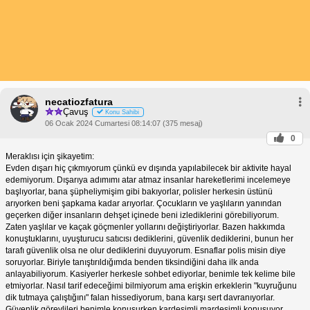
necatiozfatura
Çavuş
Konu Sahibi
06 Ocak 2024 Cumartesi 08:14:07 (375 mesaj)
0
Meraklısı için şikayetim:
Evden dışarı hiç çıkmıyorum çünkü ev dışında yapılabilecek bir aktivite hayal
edemiyorum. Dışarıya adımımı atar atmaz insanlar hareketlerimi incelemeye
başlıyorlar, bana şüpheliymişim gibi bakıyorlar, polisler herkesin üstünü
arıyorken beni şapkama kadar arıyorlar. Çocukların ve yaşlıların yanından
geçerken diğer insanların dehşet içinede beni izlediklerini görebiliyorum.
Zaten yaşlılar ve kaçak göçmenler yollarını değiştiriyorlar. Bazen hakkımda
konuştuklarını, uyuşturucu satıcısı dediklerini, güvenlik dediklerini, bunun her
tarafı güvenlik olsa ne olur dediklerini duyuyorum. Esnaflar polis misin diye
soruyorlar. Biriyle tanıştırıldığımda benden tiksindiğini daha ilk anda
anlayabiliyorum. Kasiyerler herkesle sohbet ediyorlar, benimle tek kelime bile
etmiyorlar. Nasıl tarif edeceğimi bilmiyorum ama erişkin erkeklerin "kuyruğunu
dik tutmaya çalıştığını" falan hissediyorum, bana karşı sert davranıyorlar.
Güvenlik görevlileri benimle konuşurken kardeşimli mardeşimli konuşuyor,