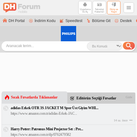
Uygulama
Teknoloji
Giriş ve
ile Aç
Haberleri
Kayıt
DH Portal
İndirim Kodu
Speedtest
Bölüme Git
Destek
Sıcak Fırsatlarda Tıklananlar
Gizle
Editörün Seçtiği Fırsatlar
adidas Erkek OTR 3S JACKET M Spor Üst Giyim WHI...
https://www.amazon.com.tr/adidas-Erkek-JAC...
14 sa. önce
Harry Potter: Patronus Mini Projector Set : Pre...
https://www.amazon.com.tr/dp/0762479582