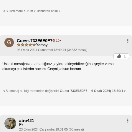
< Bu ileti mobil sürüm kullanılarak atıldı >
Guest-733E6E0F7
10+
G
Yarbay
06 Ocak 2024 Cumartesi 18:49:44 (34682 mesaj)
1
Üstteki mesajınızda anlattığınız şeylere ekleyebileceğiniz şeyler varsa
okumayı çok isterim hocam. Geçmiş olsun hocam.
< Bu mesaj bu kişi tarafından değiştirildi
Guest-733E6E0F7
--
6 Ocak 2024; 18:50:1
>
atro421
Er
23 Ekim 2024 Çarşamba 19:31:05 (65 mesaj)