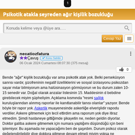
1
Psikotik atakla seyreden ağır kişilik bozukluğu
Cevap Yaz
necatiozfatura
Çavuş
Konu Sahibi
06 Ocak 2024 Cumartesi 08:07:30 (375 mesaj)
0
Bende "ağır" kişilik bozukluğu var ama psikotik atak yok. Belki perseküsyon
sanrısı vardır, şizofreninin negatif özelliklerini ve sosyal izolasyonu psikozdan
sayar mılar bilmiyorum ama halüsinasyon görmüyorun ve bu durum zaten 10-
15 senedir var. Doğal olarak arızalar listesinin 15. Maddesinin d bebdine
girebilecek miyim şüpheliyim. Açıklama kısmında "resmi
sağlık
kuruluşlarından alınmış raporlar ile kanıtlanabilir tanısı olanlar" yazıyor. Bende
böyle bir rapor yok.
Askerlik
muayenesinde askerliğe elverişlidir rapodu
verdiler. Askere gitmemek için tecil ettirdim ama raporum yok diye itiraz
etmedim. Şimdi hastaneye gittiğimde şikayetin ne, neden geldin diyorlar.
Doktor galiba askere gitmemek için numara yaptığımı düşündüğü için beni
iplemiyor. Bu aşamada ne yapacağımı ben de şaşırdım. Durum psikoz olarak
değelendirilebilir diye doktora gitmeye devam etmeli miyim yoksa ne