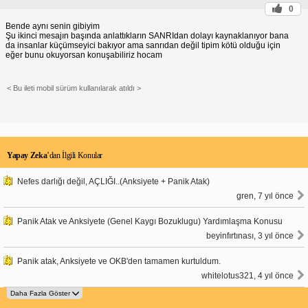
0
Bende aynı senin gibiyim
Şu ikinci mesajın başında anlattıkların SANRIdan dolayı kaynaklanıyor bana
da insanlar küçümseyici bakıyor ama sanrıdan değil tipim kötü olduğu için
eğer bunu okuyorsan konuşabiliriz hocam
< Bu ileti mobil sürüm kullanılarak atıldı >
Yapay Zeka
’dan İlgili Konular
Nefes darlığı değil, AÇLIĞI..(Anksiyete + Panik Atak)
gren, 7 yıl önce
Panik Atak ve Anksiyete (Genel Kaygı Bozuklugu) Yardımlaşma Konusu
beyinfırtınası, 3 yıl önce
Panik atak, Anksiyete ve OKB'den tamamen kurtuldum.
whitelotus321, 4 yıl önce