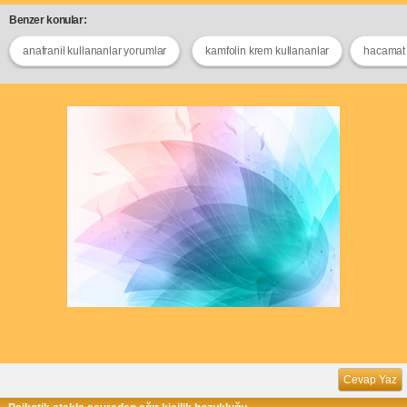
Benzer konular:
anafranil kullananlar yorumlar
kamfolin krem kullananlar
hacamat 
Cevap Yaz