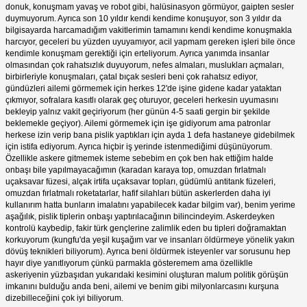
donuk, konuşmam yavaş ve robot gibi, halüsinasyon görmüyor, gaipten sesler
duymuyorum. Ayrıca son 10 yıldır kendi kendime konuşuyor, son 3 yıldır da
bilgisayarda harcamadığım vakitlerimin tamamını kendi kendime konuşmakla
harcıyor, geceleri bu yüzden uyuyamıyor, acil yapmam gereken işleri bile önce
kendimle konuşmam gerektiği için erteliyorum. Ayrıca yanımda insanlar
olmasından çok rahatsızlık duyuyorum, nefes almaları, muslukları açmaları,
birbirleriyle konuşmaları, çatal bıçak sesleri beni çok rahatsız ediyor,
gündüzleri ailemi görmemek için herkes 12'de işine gidene kadar yataktan
çıkmıyor, sofralara kasıtlı olarak geç oturuyor, geceleri herkesin uyumasını
bekleyip yalnız vakit geçiriyorum (her günün 4-5 saati gergin bir şekilde
beklemekle geçiyor). Ailemi görmemek için işe gidiyorum ama patronlar
herkese izin verip bana pislik yaptıkları için ayda 1 defa hastaneye gidebilmek
için istifa ediyorum. Ayrıca hiçbir iş yerinde istenmediğimi düşünüyorum.
Özellikle askere gitmemek isteme sebebim en çok ben hak ettiğim halde
onbaşı bile yapılmayacağımın (karadan karaya top, omuzdan fırlatmalı
uçaksavar füzesi, alçak irtifa uçaksavar topları, güdümlü antitank füzeleri,
omuzdan fırlatmalı roketatarlar, hafif silahları bütün askerlerden daha iyi
kullanırım hatta bunların imalatını yapabilecek kadar bilgim var), benim yerime
aşağılık, pislik tiplerin onbaşı yaptırılacağının bilincindeyim. Askerdeyken
kontrolü kaybedip, fakir türk gençlerine zalimlik eden bu tipleri doğramaktan
korkuyorum (kungfu'da yeşil kuşağım var ve insanları öldürmeye yönelik yakın
dövüş teknikleri biliyorum). Ayrıca beni öldürmek isteyenler var sorusunu hep
hayır diye yanıtlıyorum çünkü parmakla gösteremem ama özelliklle
askeriyenin yüzbaşıdan yukarıdaki kesimini oluşturan malum politik görüşün
imkanını bulduğu anda beni, ailemi ve benim gibi milyonlarcasını kurşuna
dizebilleceğini çok iyi biliyorum.