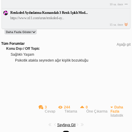
10 sa. önce
Renkoled Aydınlatma Kumandalı 3 Renk Işıklı Mod...
https://www.n11.com/urun/renkoled-ay...
15 sa. önce
Tüm Forumlar
Aşağı git
Konu Dışı / Off Topic
Sağlıklı Yaşam
Psikotik atakla seyreden ağır kişilik bozukluğu
3
244
0
Daha
Cevap
Tıklama
Öne Çıkarma
Fazla
İstatistik
Sayfaya Git