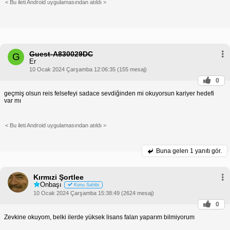
< Bu ileti Android uygulamasından atıldı >
Guest-A830029DC
G
Er
10 Ocak 2024 Çarşamba 12:06:35 (155 mesaj)
0
geçmiş olsun reis felsefeyi sadace sevdiğinden mi okuyorsun kariyer hedefi
var mı
< Bu ileti Android uygulamasından atıldı >
Buna gelen
1 yanıtı gör.
Kırmızi Şortlee
Onbaşı
Konu Sahibi
10 Ocak 2024 Çarşamba 15:38:49 (2624 mesaj)
0
Zevkine okuyom, belki ilerde yüksek lisans falan yaparım bilmiyorum