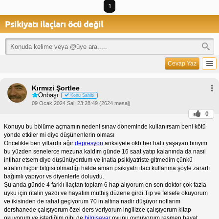
1
Psikiyatı ilaçları öcü değil
Cevap Yaz
Kırmızi Şortlee
Onbaşı
Konu Sahibi
09 Ocak 2024 Salı 23:28:49 (2624 mesaj)
0
Konuyu bu bölüme açmamın nedeni sınav döneminde kullanırsam beni kötü
yönde etkiler mi diye düşünenlerin olması
Öncelikle ben yıllardır ağır
depresyon
anksiyete okb her haltı yaşayan biriyim
bu yüzden senelerce mezuna kaldım günde 16 saat yatıp kalanında da nasıl
intihar etsem diye düşünüyordum ve inatla psikiyatriste gitmedim çünkü
etrafım hiçbir bilgisi olmadığı halde aman psikiyatri ilacı kullanma şöyle zararlı
bağımlı yapıyor vs diyenlerle doluydu.
Şu anda günde 4 farklı ilaçtan toplam 6 hap alıyorum en son doktor çok fazla
uyku için ritalin yazdı ve hayatım müthiş düzene girdi.Tıp ve felsefe okuyorum
ve ikisinden de rahat geçiyorum 70 in altına nadir düşüyor notlarım
dershanede çalışıyorum özel ders veriyorum ingilizce çalışıyorum kitap
okuyorum ve istediğim gibi de
bilgisayar
oyunu oynuyorum resmen hayat