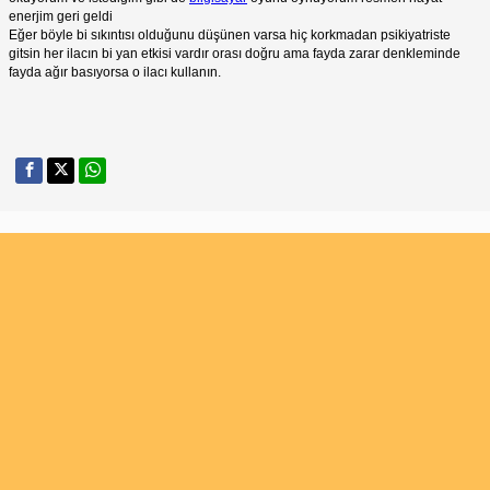
enerjim geri geldi
Eğer böyle bi sıkıntısı olduğunu düşünen varsa hiç korkmadan psikiyatriste
gitsin her ilacın bi yan etkisi vardır orası doğru ama fayda zarar denkleminde
fayda ağır basıyorsa o ilacı kullanın.