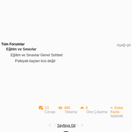
Tüm Forumlar
Aşağı git
Eğitim ve Sınavlar
Eğitim ve Sınavlar Genel Sohbet
Psikiyatı ilaçları öcü değil
13
486
0
Daha
Cevap
Tıklama
Öne Çıkarma
Fazla
İstatistik
Sayfaya Git