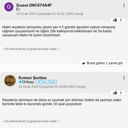
Guest-D6C674A4F
G
Er
10 Ocak 2024 Çarşamba 01:16:32 (1000 mesaj)
0
ritalin reçetesiz alınıyomu alıyım yav 4 5 gündür geceleri uykum olmasına
rağmen uyuyamıyom ve öğlen 2de kalkıyorum kalkmasam 4e 5e kadar
uyuyacam ritalin mi içsem düzelmiyor
< Bu ileti Android uygulamasından atıldı >
Buna gelen
1 yanıtı gör.
Kırmızi Şortlee
Onbaşı
Konu Sahibi
10 Ocak 2024 Çarşamba 01:18:08 (2624 mesaj)
0
Reçetesiz alınmıyor da daha az uyumak için alınmaz doktor da yazmaz zaten
benimki farklı bı durumdu günde 16 saat uyuyodum
< Bu ileti Android uygulamasından atıldı >