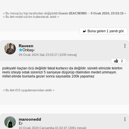
< Bu mesaj bu kişi tarafından değiştirildi
Guest-2EAC9E9B0
--
9 Ocak 2024; 23:53:15
>
< Bu ileti mobil sürüm kullanılarak atıldı >
Buna gelen
1 yanıtı gör.
Raveen
Onbaşı
09 Ocak 2024 Salı 23:53:27 (1035 mesaj)
2
psikiyatri ilaçları öcü değildir fakat kurtarıcı da değildir. sürekli elinizde telefon
reels izleyip odak sürenizi 5 saniyeye düşürüp ritalinden medet ummayın.
millet elinde bunlarla gezer sonra sayısalda 100k yapamaz
< Bu ileti iOS uygulamasından atıldı >
maroonedd
Er
10 Ocak 2024 Çarşamba 01:02:47 (2091 mesaj)