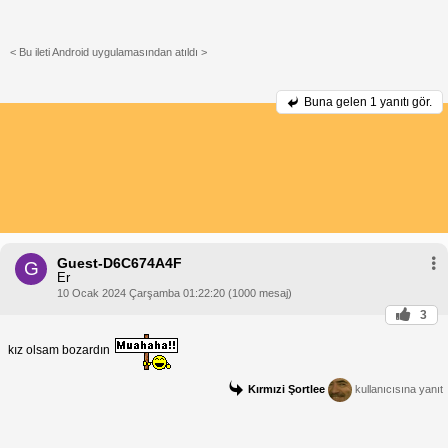
< Bu ileti Android uygulamasından atıldı >
Buna gelen
1 yanıtı gör.
Guest-D6C674A4F
G
Er
10 Ocak 2024 Çarşamba 01:22:20 (1000 mesaj)
3
kız olsam bozardın
Kırmızi Şortlee
kullanıcısına yanıt