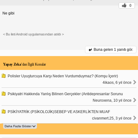
0
Ne gibi
< Bu ileti Android uygulamasından atıldı >
Buna gelen
1 yanıtı gör.
Yapay Zeka
’dan İlgili Konular
Polisler Uyuşturcuya Karşı Neden Vurdumduymaz? (Komşu İçerir)
4ikaos, 6 yıl önce
Psikiyatri Hakkında Yanlış Bilinen Gerçekler (Antidepresanlar Sorunu
Neuroxena, 10 yıl önce
PSİKİYATRİK (PSİKOLOJİK)SEBEP VE ASKERLİKTEN MUAF
civanmert.25, 3 yıl önce