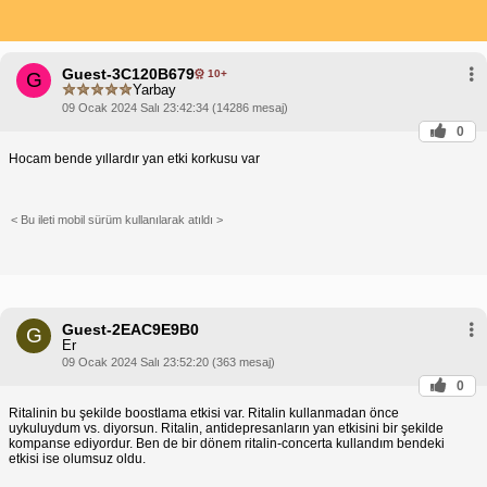
Guest-3C120B679
10+
G
Yarbay
09 Ocak 2024 Salı 23:42:34 (14286 mesaj)
0
Hocam bende yıllardır yan etki korkusu var
< Bu ileti mobil sürüm kullanılarak atıldı >
Guest-2EAC9E9B0
G
Er
09 Ocak 2024 Salı 23:52:20 (363 mesaj)
0
Ritalinin bu şekilde boostlama etkisi var. Ritalin kullanmadan önce
uykuluydum vs. diyorsun. Ritalin, antidepresanların yan etkisini bir şekilde
kompanse ediyordur. Ben de bir dönem ritalin-concerta kullandım bendeki
etkisi ise olumsuz oldu.