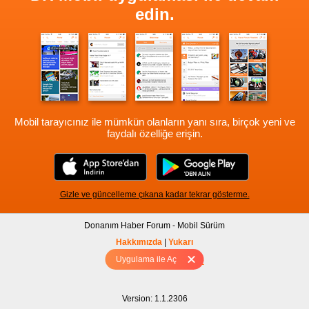
edin.
Mobil tarayıcınız ile mümkün olanların yanı sıra, birçok yeni ve
faydalı özelliğe erişin.
Gizle ve güncelleme çıkana kadar tekrar gösterme.
Donanım Haber Forum - Mobil Sürüm
Hakkımızda
|
Yukarı
Uygulama ile Aç
Tam sürüm için Tıklayınız
Version: 1.1.2306