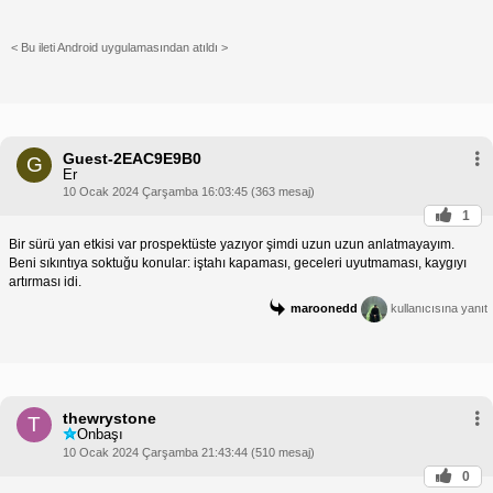
< Bu ileti Android uygulamasından atıldı >
Guest-2EAC9E9B0
G
Er
10 Ocak 2024 Çarşamba 16:03:45 (363 mesaj)
1
Bir sürü yan etkisi var prospektüste yazıyor şimdi uzun uzun anlatmayayım.
Beni sıkıntıya soktuğu konular: iştahı kapaması, geceleri uyutmaması, kaygıyı
artırması idi.
maroonedd
kullanıcısına yanıt
thewrystone
T
Onbaşı
10 Ocak 2024 Çarşamba 21:43:44 (510 mesaj)
0