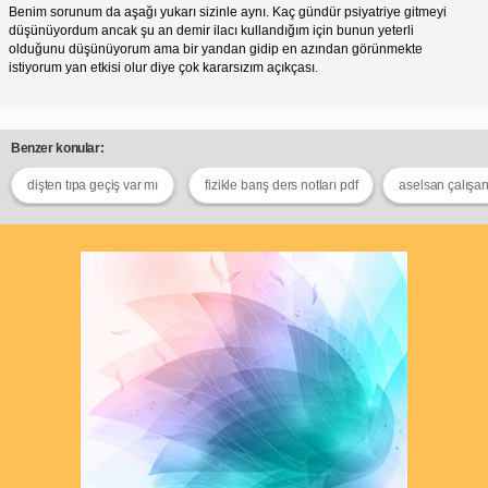
Benim sorunum da aşağı yukarı sizinle aynı. Kaç gündür psiyatriye gitmeyi
düşünüyordum ancak şu an demir ilacı kullandığım için bunun yeterli
olduğunu düşünüyorum ama bir yandan gidip en azından görünmekte
istiyorum yan etkisi olur diye çok kararsızım açıkçası.
Benzer konular:
dişten tıpa geçiş var mı
fizikle barış ders notları pdf
aselsan çalışan