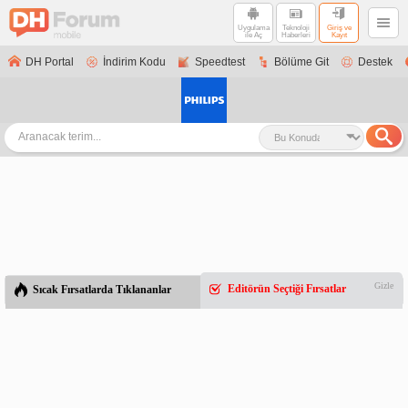
Uygulama
Teknoloji
Giriş ve
ile Aç
Haberleri
Kayıt
DH Portal
İndirim Kodu
Speedtest
Bölüme Git
Destek
Gizle
Editörün Seçtiği Fırsatlar
Sıcak Fırsatlarda Tıklananlar