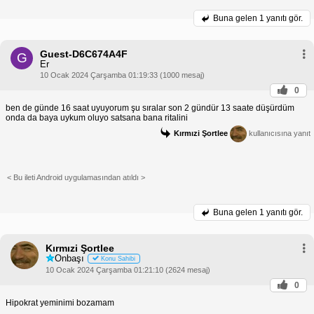
Buna gelen
1 yanıtı gör.
Guest-D6C674A4F
G
Er
10 Ocak 2024 Çarşamba 01:19:33 (1000 mesaj)
0
ben de günde 16 saat uyuyorum şu sıralar son 2 gündür 13 saate düşürdüm
onda da baya uykum oluyo satsana bana ritalini
Kırmızi Şortlee
kullanıcısına yanıt
< Bu ileti Android uygulamasından atıldı >
Buna gelen
1 yanıtı gör.
Kırmızi Şortlee
Onbaşı
Konu Sahibi
10 Ocak 2024 Çarşamba 01:21:10 (2624 mesaj)
0
Hipokrat yeminimi bozamam