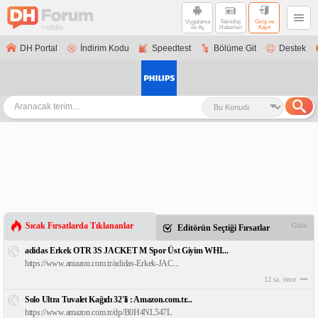
Uygulama
Teknoloji
Giriş ve
ile Aç
Haberleri
Kayıt
DH Portal
İndirim Kodu
Speedtest
Bölüme Git
Destek
Sıcak Fırsatlarda Tıklananlar
Gizle
Editörün Seçtiği Fırsatlar
adidas Erkek OTR 3S JACKET M Spor Üst Giyim WHI...
https://www.amazon.com.tr/adidas-Erkek-JAC...
12 sa. önce
Solo Ultra Tuvalet Kağıdı 32'li : Amazon.com.tr...
https://www.amazon.com.tr/dp/B0H4NL547L