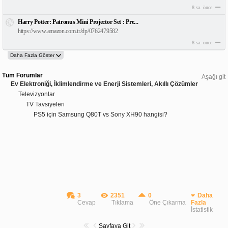
8 sa. önce
Harry Potter: Patronus Mini Projector Set : Pre...
https://www.amazon.com.tr/dp/0762479582
8 sa. önce
Tüm Forumlar
Aşağı git
Ev Elektroniği, İklimlendirme ve Enerji Sistemleri, Akıllı Çözümler
Televizyonlar
TV Tavsiyeleri
PS5 için Samsung Q80T vs Sony XH90 hangisi?
3
2351
0
Daha
Cevap
Tıklama
Öne Çıkarma
Fazla
İstatistik
Sayfaya Git