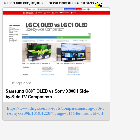
Hemen alta karşılaştırma tablosu ekliyorum karar sizin.
rtings.com
Samsung Q80T QLED vs Sony X900H Side-
by-Side TV Comparison
https://www.rtings.com/tv/tools/compare/samsung-q80t-v
s-sony-x900h/1819/12284?usage=11114&threshold=0.1