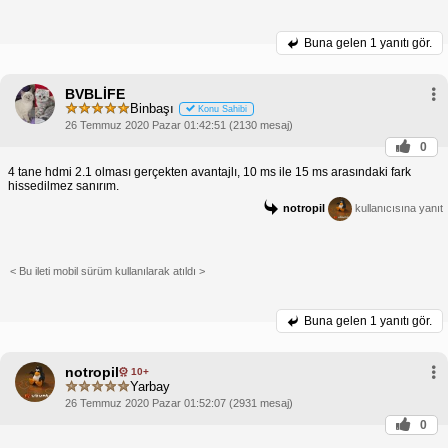
Buna gelen
1 yanıtı gör.
BVBLİFE
Binbaşı
Konu Sahibi
26 Temmuz 2020 Pazar 01:42:51 (2130 mesaj)
0
4 tane hdmi 2.1 olması gerçekten avantajlı, 10 ms ile 15 ms arasındaki fark
hissedilmez sanırım.
notropil
kullanıcısına yanıt
< Bu ileti mobil sürüm kullanılarak atıldı >
Buna gelen
1 yanıtı gör.
notropil
10+
Yarbay
26 Temmuz 2020 Pazar 01:52:07 (2931 mesaj)
0