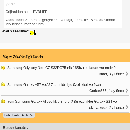
quote:
Orijinalden alıntı: BVBLİFE
4 tane hdmi 2.1 olması gerçekten avantajlı, 10 ms ile 15 ms arasındaki
fark hissedilmez sanırım.
evet hissedilmez.
Yapay Zeka
’dan İlgili Konular
Samsung Odyssey Neo G7 S32BG75 (4k 165hz) kullanan var mıdır ?
Gkn89, 3 yıl önce
Samsung Galaxy A57 ve A37 tanıtıldı: İşte özellikleri ve fiyatı
Cerkes555, 4 ay önce
Yeni Samsung Galaxy AI özellikleri neler? Bu özellikler Galaxy S24 ve
oktayakgoz, 2 yıl önce
Benzer konular: