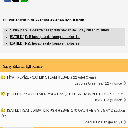
______________________________
Bu kullanıcının dükkanına eklenen son 4 ürün
Satılık ps plus deluxe hesap tüm hakları ile 12 ay kullanım süresi
[SATILDI] Ps5 hesap satılık komple hakları ile
[SATILDI] Ps5 hesap satılık komple hakları ile
Yapay Zeka
’dan İlgili Konular
FİYAT REVİZE - SATILIK STEAM HESABI ( 22 Adet Oyun )
Legolas Greenleaf, 12 yıl önce
[SATILDI] Resident Evil 4 PS4 & PS5 (ÇİFT HAK - KOMPLE HESAP+E-POS
ksfno1, 2 yıl önce
[SATILDI] [SATILDI]SATILIK PSN HESABI 170 OYUN VE 5 YIL 5 AY DELUXE
ÜY
Special One Tr, geçen yıl