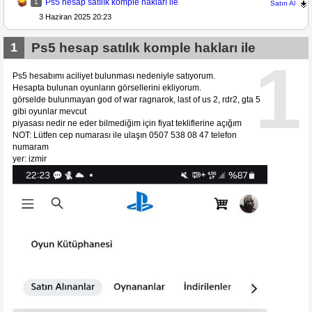
Ps5 hesap satılık komple hakları ile
1
Satın Al
3 Haziran 2025 20:23
1
Ps5 hesap satılık komple hakları ile
1
Ps5 hesabımı aciliyet bulunması nedeniyle satıyorum.
Hesapta bulunan oyunların görsellerini ekliyorum.
görselde bulunmayan god of war ragnarok, last of us 2, rdr2, gta 5
gibi oyunlar mevcut
piyasası nedir ne eder bilmediğim için fiyat tekliflerine açığım
NOT: Lütfen cep numarası ile ulaşın 0507 538 08 47 telefon
numaram
yer: izmir