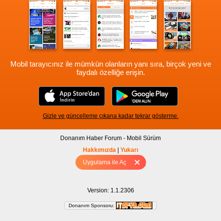
Mobil tarayıcınız ile mümkün olanların yanı sıra, birçok yeni ve
faydalı özelliğe erişin.
Gizle ve güncelleme çıkana kadar tekrar gösterme.
Donanım Haber Forum - Mobil Sürüm
Hakkımızda
|
Yukarı
Uygulama ile Aç
Tam sürüm için Tıklayınız
Version: 1.1.2306
Donanım Sponsoru: