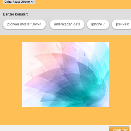
Benzer konular:
pioneer mosfet 50wx4
amerikadan getir
iphone 7
ps4 kırık
Cevap Yaz