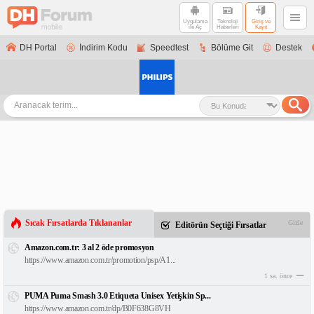
Uygulama
Teknoloji
Giriş ve
ile Aç
Haberleri
Kayıt
DH Portal
İndirim Kodu
Speedtest
Bölüme Git
Destek
Sıcak Fırsatlarda Tıklananlar
Gizle
Editörün Seçtiği Fırsatlar
Amazon.com.tr: 3 al 2 öde promosyon
https://www.amazon.com.tr/promotion/psp/A1...
1 sa. önce
PUMA Puma Smash 3.0 Etiqueta Unisex Yetişkin Sp...
https://www.amazon.com.tr/dp/B0F638G8VH