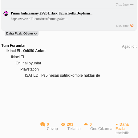
7 sa. önce
Puma Galatasaray 25/26 Erkek Uzun Kollu Deplasm...
https://www.n11.com/urun/puma-galata...
6 sa. önce
Tüm Forumlar
Aşağı git
İkinci El - Ödüllü Anket
İkinci El
Orijinal oyunlar
Playstation
[SATILDI] Ps5 hesap satılık komple hakları ile
0
203
0
Daha
Cevap
Tıklama
Öne Çıkarma
Fazla
İstatistik