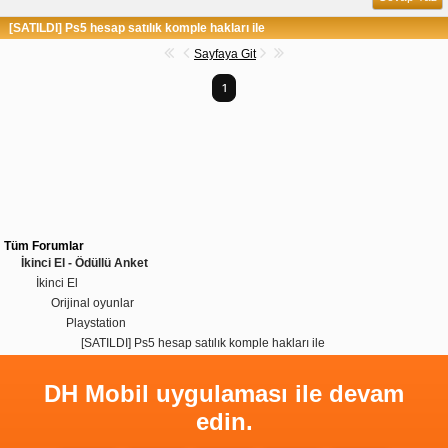
[SATILDI] Ps5 hesap satılık komple hakları ile
Sayfaya Git
1
Tüm Forumlar
İkinci El - Ödüllü Anket
İkinci El
Orijinal oyunlar
Playstation
[SATILDI] Ps5 hesap satılık komple hakları ile
DH Mobil uygulaması ile devam
edin.