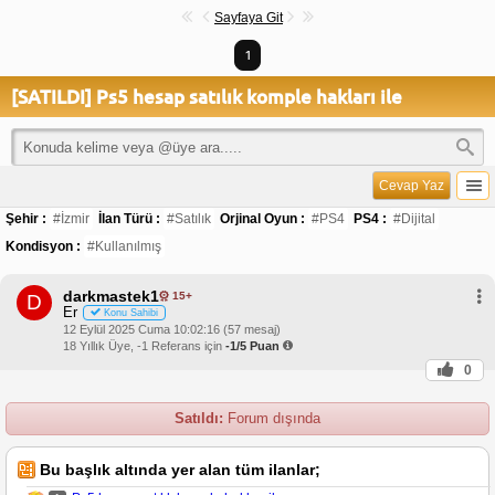
Sayfaya Git
1
[SATILDI] Ps5 hesap satılık komple hakları ile
Cevap Yaz
Şehir :
#İzmir
İlan Türü :
#Satılık
Orjinal Oyun :
#PS4
PS4 :
#Dijital
Kondisyon :
#Kullanılmış
darkmastek1
15+
D
Er
Konu Sahibi
12 Eylül 2025 Cuma 10:02:16 (57 mesaj)
18 Yıllık Üye, -1 Referans için
-1/5 Puan
0
Satıldı:
Forum dışında
Bu başlık altında yer alan tüm ilanlar;