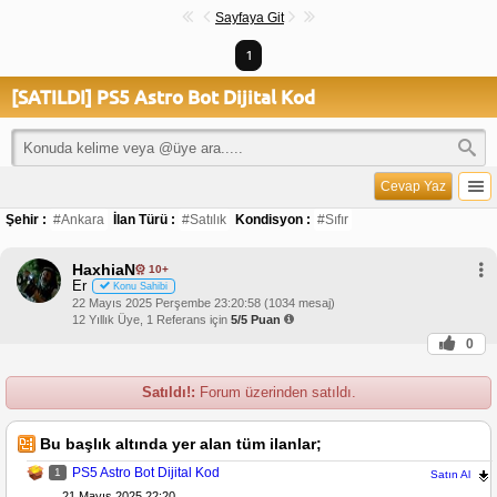
Sayfaya Git
1
[SATILDI] PS5 Astro Bot Dijital Kod
Cevap Yaz
Şehir :
#Ankara
İlan Türü :
#Satılık
Kondisyon :
#Sıfır
HaxhiaN
10+
Er
Konu Sahibi
22 Mayıs 2025 Perşembe 23:20:58 (1034 mesaj)
12 Yıllık Üye, 1 Referans için
5/5 Puan
0
Satıldı!:
Forum üzerinden satıldı.
Bu başlık altında yer alan tüm ilanlar;
PS5 Astro Bot Dijital Kod
1
Satın Al
21 Mayıs 2025 22:20