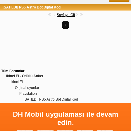
[SATILDI] PS5 Astro Bot Dijital Kod
Sayfaya Git
1
Tüm Forumlar
İkinci El - Ödüllü Anket
İkinci El
Orijinal oyunlar
Playstation
[SATILDI] PS5 Astro Bot Dijital Kod
DH Mobil uygulaması ile devam
edin.