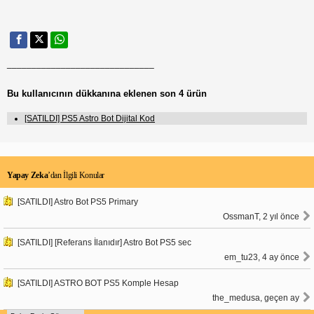
______________________________
Bu kullanıcının dükkanına eklenen son 4 ürün
[SATILDI] PS5 Astro Bot Dijital Kod
Yapay Zeka
’dan İlgili Konular
[SATILDI] Astro Bot PS5 Primary
OssmanT, 2 yıl önce
[SATILDI] [Referans İlanıdır] Astro Bot PS5 sec
em_tu23, 4 ay önce
[SATILDI] ASTRO BOT PS5 Komple Hesap
the_medusa, geçen ay