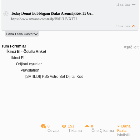
11 sa. önce
Today Donut Bubblegum (Sakız Aromalı) Kek 35 Gr...
https://www.amazon.com.tr/dp/B0H8HVXT7J
10 sa. önce
Tüm Forumlar
Aşağı git
İkinci El - Ödüllü Anket
İkinci El
Orijinal oyunlar
Playstation
[SATILDI] PS5 Astro Bot Dijital Kod
0
153
0
Daha
Cevap
Tıklama
Öne Çıkarma
Fazla
İstatistik