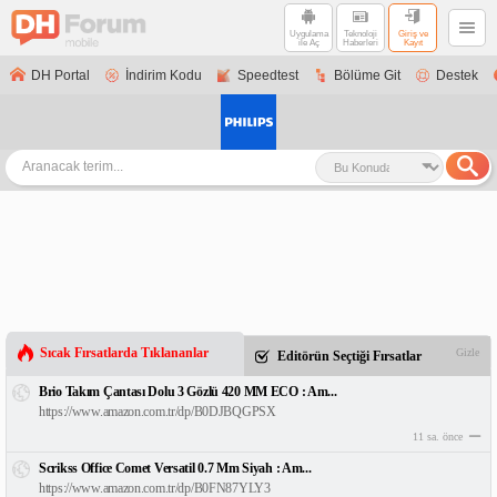
Uygulama
Teknoloji
Giriş ve
ile Aç
Haberleri
Kayıt
DH Portal
İndirim Kodu
Speedtest
Bölüme Git
Destek
Sıcak Fırsatlarda Tıklananlar
Gizle
Editörün Seçtiği Fırsatlar
Brio Takım Çantası Dolu 3 Gözlü 420 MM ECO : Am...
https://www.amazon.com.tr/dp/B0DJBQGPSX
11 sa. önce
Scrikss Office Comet Versatil 0.7 Mm Siyah : Am...
https://www.amazon.com.tr/dp/B0FN87YLY3