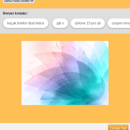
Benzer konular:
kaçak telefon fiyat listesi
gta v
iphone 15 pro yd
casper nirv
Cevap Yaz