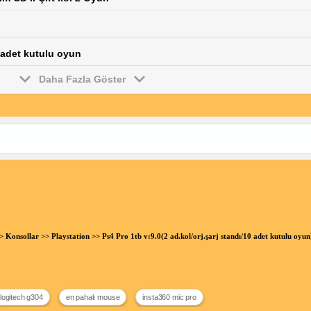
6 adet kutulu oyun
Daha Fazla Göster
>
Konsollar
>>
Playstation
>> Ps4 Pro 1tb v:9.0(2 ad.kol/orj.şarj standı/10 adet kutulu oy
logitech g304
en pahalı mouse
insta360 mic pro