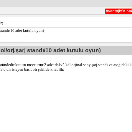
r;
j standı/10 adet kutulu oyun)
ol/orj.şarj standı/10 adet kutulu oyun)
stündedir kutusu mevcuttur 2 adet ds4v2 kol orjinal sony şarj standı ve aşağıdaki k
.0 dır isteyen basit bir şekilde kırabilir.