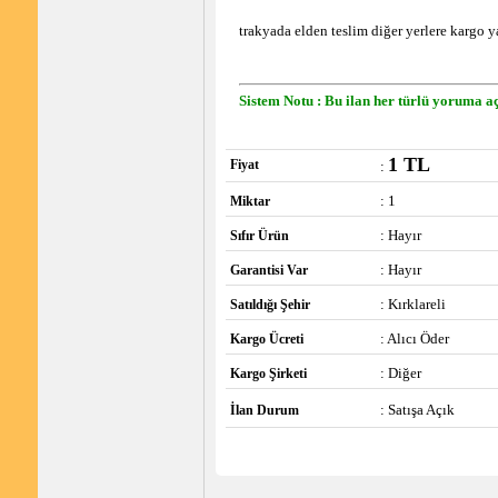
trakyada elden teslim diğer yerlere kargo y
Sistem Notu : Bu ilan her türlü yoruma aç
1 TL
Fiyat
:
: 1
Miktar
: Hayır
Sıfır Ürün
: Hayır
Garantisi Var
: Kırklareli
Satıldığı Şehir
: Alıcı Öder
Kargo Ücreti
: Diğer
Kargo Şirketi
: Satışa Açık
İlan Durum