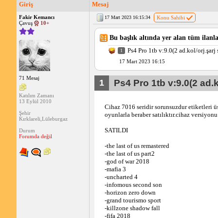
Giriş
Mesaj
Fakir Kemancı
17 Mart 2023 16:15:34
Konu Sahibi
Çavuş
10+
Bu başlık altında yer alan tüm ilanla
Ps4 Pro 1tb v:9.0(2 ad.kol/orj.şar
1
17 Mart 2023 16:15
71 Mesaj
1
Ps4 Pro 1tb v:9.0(2 ad.k
Katılım Zamanı
13 Eylül 2010
Cihaz 7016 seridir sorunsuzdur etiketleri ü
Şehir
oyunlarla beraber satılıktır.cihaz versiyonu 9
Kırklareli,Lüleburgaz
SATILDI
Durum
Forumda değil
-the last of us remastered
-the last of us part2 
-god of war 2018
-mafia 3 
-uncharted 4
-infomous second son
-horizon zero down
-grand tourismo sport
-killzone shadow fall
-fifa 2018