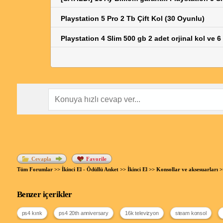
Playstation 5 Pro 2 Tb Çift Kol (30 Oyunlu)
Playstation 4 Slim 500 gb 2 adet orjinal kol ve 
Cevapla
Favorile
Tüm Forumlar
>>
İkinci El - Ödüllü Anket
>>
İkinci El
>>
Konsollar ve aksesuarları
>
Benzer içerikler
ps4 kırık
ps4 20th anniversary
16k televizyon
steam konsol