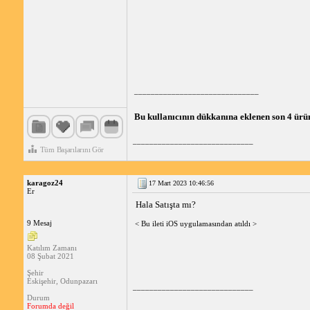
______________________________
Bu kullanıcının dükkanına eklenen son 4 ürü
_____________________________
Tüm Başarılarını Gör
karagoz24
17 Mart 2023 10:46:56
Er
Hala Satışta mı?
9 Mesaj
< Bu ileti iOS uygulamasından atıldı >
Katılım Zamanı
08 Şubat 2021
Şehir
Eskişehir, Odunpazarı
_____________________________
Durum
Forumda değil