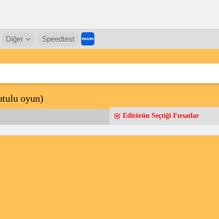
Diğer
Speedtest
kutulu oyun)
Editörün Seçtiği Fırsatlar