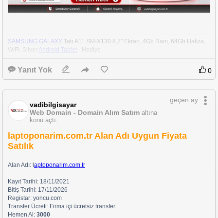
SAMSUNG GALAXY
 Tab A11 SM-X130 8,7" Ekran, 4Gb Ram, 64Gb Hafıza, 
WiFi, Silver 
Android Tablet
 - Hediye
Yanıt Yok
0
https://www.instagram.com/p/DaLu14sO33r
geçen ay
vadibilgisayar
Web Domain - Domain Alım Satım
altına
konu açtı.
laptoponarim.com.tr Alan Adı Uygun Fiyata
Satılık
Alan Adı: l
aptoponarim.com.tr
Kayıt Tarihi: 18/11/2021
Bitiş Tarihi: 17/11/2026
Registar: yoncu.com
Transfer Ücreti: Firma içi ücretsiz transfer
Hemen Al: 
3000