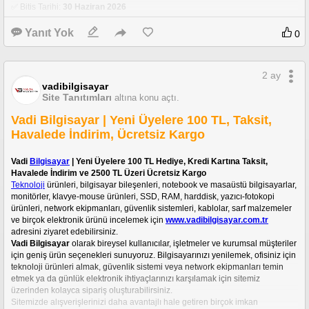
✅ Bitiş Tarihi: 
30 Haziran 2026
Kampanyadan yararlanmak için sepetinizde kupon kodu alanına 
DONANIMHABER
 yazmanız yeterlidir.
Yanıt Yok
0
https://www.vadibilgisayar.com.tr
2 ay
vadibilgisayar
Site Tanıtımları
altına konu açtı.
Vadi Bilgisayar | Yeni Üyelere 100 TL, Taksit,
Havalede İndirim, Ücretsiz Kargo
Vadi 
Bilgisayar
 | Yeni Üyelere 100 TL Hediye, Kredi Kartına Taksit, 
Havalede İndirim ve 2500 TL Üzeri Ücretsiz Kargo
Teknoloji
 ürünleri, bilgisayar bileşenleri, notebook ve masaüstü bilgisayarlar, 
monitörler, klavye-mouse ürünleri, SSD, RAM, harddisk, yazıcı-fotokopi 
ürünleri, network ekipmanları, güvenlik sistemleri, kablolar, sarf malzemeler 
ve birçok elektronik ürünü incelemek için 
www.vadibilgisayar.com.tr
adresini ziyaret edebilirsiniz.
Vadi Bilgisayar
 olarak bireysel kullanıcılar, işletmeler ve kurumsal müşteriler 
için geniş ürün seçenekleri sunuyoruz. Bilgisayarınızı yenilemek, ofisiniz için 
teknoloji ürünleri almak, güvenlik sistemi veya network ekipmanları temin 
etmek ya da günlük elektronik ihtiyaçlarınızı karşılamak için sitemiz 
üzerinden kolayca sipariş oluşturabilirsiniz.
Sitemizde alışverişlerinizi daha avantajlı hale getiren birçok imkan 