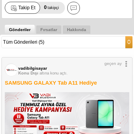
0
Takip Et
takipçi
Gönderiler
Fırsatlar
Hakkında
geçen ay
vadibilgisayar
Konu Dışı
altına konu açtı.
SAMSUNG GALAXY Tab A11 Hediye