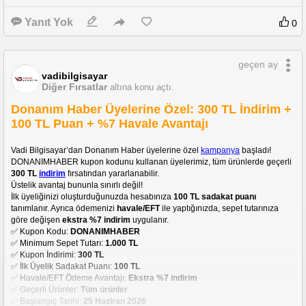
Yanıt Yok
0
geçen ay
vadibilgisayar
Diğer Fırsatlar
altına konu açtı.
Donanım Haber Üyelerine Özel: 300 TL İndirim +
100 TL Puan + %7 Havale Avantajı
Vadi Bilgisayar’dan Donanım Haber üyelerine özel 
kampanya
 başladı!
DONANIMHABER kupon kodunu kullanan üyelerimiz, tüm ürünlerde geçerli 
300 TL 
indirim
 fırsatından yararlanabilir.
Üstelik avantaj bununla sınırlı değil!
İlk üyeliğinizi oluşturduğunuzda hesabınıza 
100 TL sadakat puanı
tanımlanır. Ayrıca ödemenizi 
havale/EFT
 ile yaptığınızda, sepet tutarınıza 
göre değişen 
ekstra %7 indirim
 uygulanır.
✅ Kupon Kodu: 
DONANIMHABER
✅ Minimum Sepet Tutarı: 
1.000 TL
✅ Kupon İndirimi: 
300 TL
✅ İlk Üyelik Sadakat Puanı: 
100 TL
✅ Havale/EFT Ödeme Avantajı: 
Ekstra %7 indirim
✅ Geçerli Ürünler: 
Tüm ürünler
✅ Başlangıç Tarihi: 
25 Haziran 2026