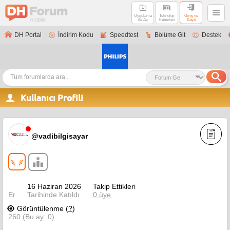
Uygulama
Teknoloji
Giriş ve
ile Aç
Haberleri
Kayıt
DH Portal
İndirim Kodu
Speedtest
Bölüme Git
Destek
Kullanıcı Profili
@vadibilgisayar
16 Haziran 2026
Takip Ettikleri
Er
Tarihinde Katıldı
0 üye
Görüntülenme (
?
)
260 (Bu ay: 0)