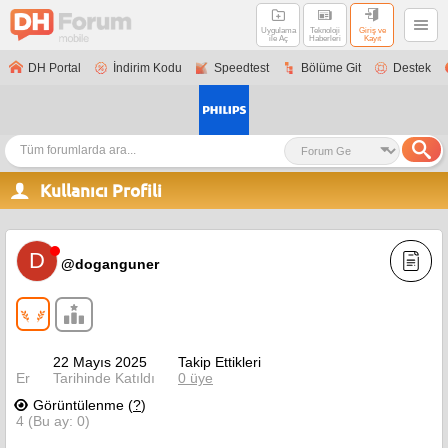
Uygulama
Teknoloji
Giriş ve
ile Aç
Haberleri
Kayıt
DH Portal
İndirim Kodu
Speedtest
Bölüme Git
Destek
Kullanıcı Profili
D
@doganguner
22 Mayıs 2025
Takip Ettikleri
Er
Tarihinde Katıldı
0 üye
Görüntülenme (
?
)
4 (Bu ay: 0)