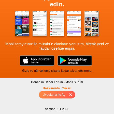
edin.
Mobil tarayıcınız ile mümkün olanların yanı sıra, birçok yeni ve
faydalı özelliğe erişin.
Gizle ve güncelleme çıkana kadar tekrar gösterme.
Donanım Haber Forum - Mobil Sürüm
Hakkımızda
|
Yukarı
Uygulama ile Aç
Tam sürüm için Tıklayınız
Version: 1.1.2306