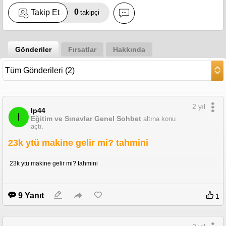
0
Takip Et
takipçi
Gönderiler
Fırsatlar
Hakkında
2 yıl
Ip44
I
Eğitim ve Sınavlar Genel Sohbet
altına konu
açtı.
23k ytü makine gelir mi? tahmini
23k ytü makine gelir mi? tahmini
9 Yanıt
1