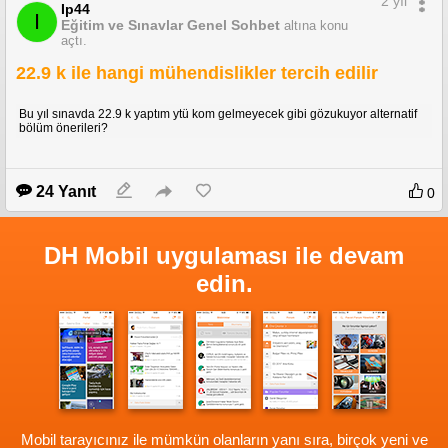
2 yıl
Ip44
I
Eğitim ve Sınavlar Genel Sohbet
altına konu
açtı.
22.9 k ile hangi mühendislikler tercih edilir
Bu yıl sınavda 22.9 k yaptım ytü kom gelmeyecek gibi gözukuyor alternatif
bölüm önerileri?
24 Yanıt
0
DH Mobil uygulaması ile devam
edin.
Mobil tarayıcınız ile mümkün olanların yanı sıra, birçok yeni ve