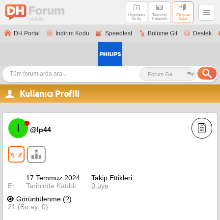
Uygulama
Teknoloji
Giriş ve
ile Aç
Haberleri
Kayıt
DH Portal
İndirim Kodu
Speedtest
Bölüme Git
Destek
Kullanıcı Profili
I
@Ip44
17 Temmuz 2024
Takip Ettikleri
Er
Tarihinde Katıldı
0 üye
Görüntülenme (
?
)
21 (Bu ay: 0)