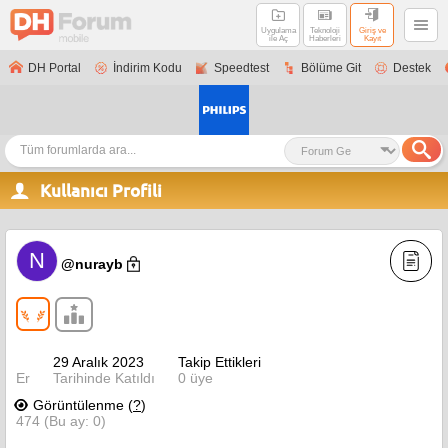
Uygulama
Teknoloji
Giriş ve
ile Aç
Haberleri
Kayıt
DH Portal
İndirim Kodu
Speedtest
Bölüme Git
Destek
Kullanıcı Profili
N
@nurayb
29 Aralık 2023
Takip Ettikleri
Er
Tarihinde Katıldı
0 üye
Görüntülenme (
?
)
474 (Bu ay: 0)