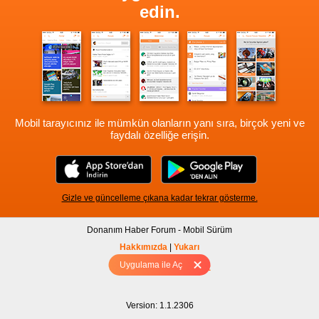
edin.
Mobil tarayıcınız ile mümkün olanların yanı sıra, birçok yeni ve
faydalı özelliğe erişin.
Gizle ve güncelleme çıkana kadar tekrar gösterme.
Donanım Haber Forum - Mobil Sürüm
Hakkımızda
|
Yukarı
Uygulama ile Aç
Tam sürüm için Tıklayınız
Version: 1.1.2306