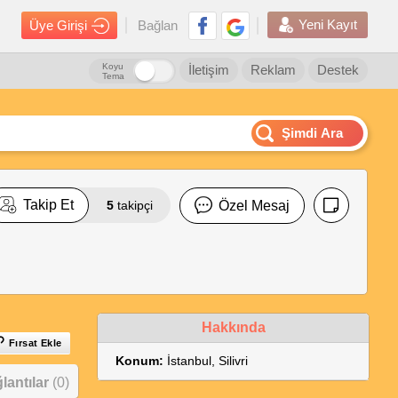
Yeni Kayıt
Üye Girişi
Bağlan
Koyu
İletişim
Reklam
Destek
Tema
Şimdi Ara
Takip Et
5
takipçi
Özel Mesaj
Hakkında
Fırsat Ekle
Konum:
İstanbul, Silivri
antılar
(0)