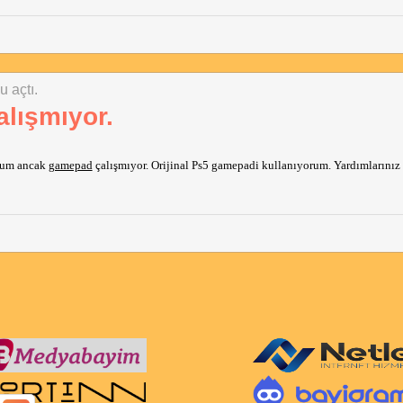
u açtı.
lışmıyor.
rum ancak 
gamepad
 çalışmıyor. Orijinal Ps5 gamepadi kullanıyorum. Yardımlarınız i