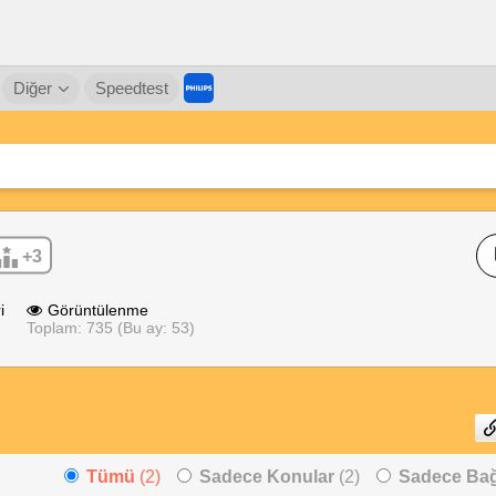
Diğer
Speedtest
+3
i
Görüntülenme
Toplam: 735 (Bu ay: 53)
Tümü
(2)
Sadece Konular
(2)
Sadece Bağl