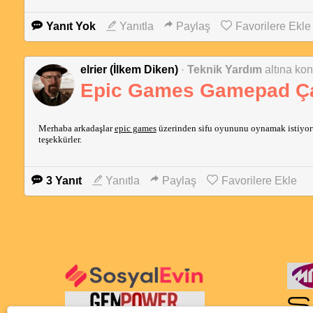
Yanıt Yok
Yanıtla
Paylaş
Favorilere Ekle
elrier (İlkem Diken)
·
Teknik Yardım
altına kon
Epic Games Gamepad Ça
Merhaba arkadaşlar 
epic games
 üzerinden sifu oyununu oynamak istiyo
teşekkürler.
3 Yanıt
Yanıtla
Paylaş
Favorilere Ekle