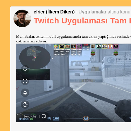
elrier (İlkem Diken)
·
Uygulamalar
altına konu 
Twitch Uygulaması Tam 
Merhabalar, 
twitch
 mobil uygulamasında tam 
ekran
 yaptığımda resimdeki
çok rahatsız ediyor.