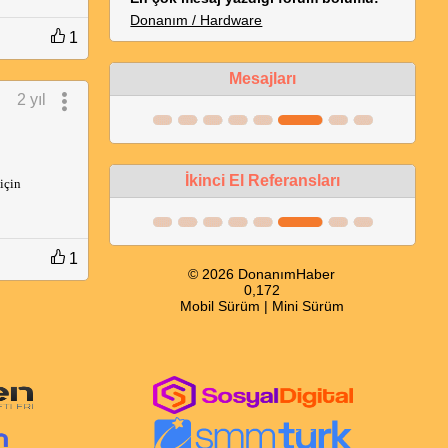
Donanım / Hardware
1
Mesajları
2 yıl
İkinci El Referansları
çin 
1
© 2026 DonanımHaber
0,172
Mobil Sürüm
|
Mini Sürüm