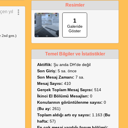
Resimler
çen yıl
1
Galeride
Göster
 2nd gen.) 
Temel Bilgiler ve İstatistikler
Aktiflik:
Şu anda DH'de değil
Son Giriş:
5 sa. önce
Son Mesaj Zamanı:
7 sa.
Mesaj Sayısı:
410
Gerçek Toplam Mesaj Sayısı:
514
İkinci El Bölümü Mesajları:
0
Konularının görüntülenme sayısı:
0
(
Bu ay:
261)
Toplam aldığı artı oy sayısı:
1.163 (
Bu
hafta:
57)
En çok mesaj yazdığı forum bölümü: