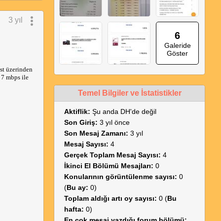
3 yıl
6
Galeride
Göster
t üzerinden 
 mbps ile 
Temel Bilgiler ve İstatistikler
Aktiflik:
Şu anda DH'de değil
Son Giriş:
3 yıl önce
Son Mesaj Zamanı:
3 yıl
Mesaj Sayısı:
4
Gerçek Toplam Mesaj Sayısı:
4
İkinci El Bölümü Mesajları:
0
Konularının görüntülenme sayısı:
0
(
Bu ay:
0)
Toplam aldığı artı oy sayısı:
0 (
Bu
hafta:
0)
En çok mesaj yazdığı forum bölümü: