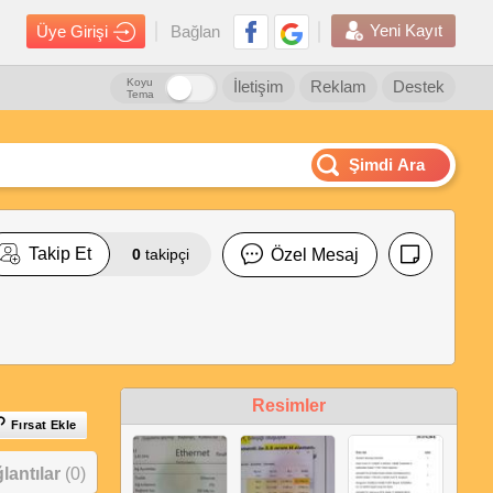
Yeni Kayıt
Üye Girişi
Bağlan
Koyu
İletişim
Reklam
Destek
Tema
Şimdi Ara
Takip Et
0
takipçi
Özel Mesaj
Resimler
Fırsat Ekle
antılar
(0)