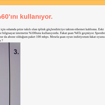
60'ını kullanıyor.
çin odamda prize takılı olan tplink güçlendiriciye taktım ethernet kablomu. Eski 
mde bilgisayar internetin %100unu kullanıyordu. Fakat şuan %65i geçmiyor. Speedtes
ne da abone olduğum paket 100 mbps. Mesela şuan oyun indiriyorum fakat oyunu 7
n ?