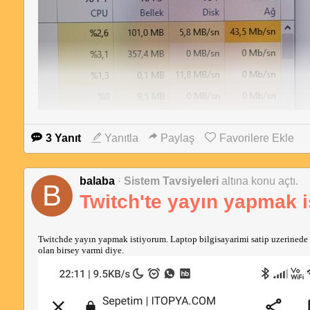
3 Yanıt
Yanıtla
Paylaş
Favorilere Ekle
balaba
·
Sistem Tavsiyeleri
altına konu açtı.
B
Twitch'te yayın yapmak 
Twitchde yayın yapmak istiyorum. Laptop bilgisayarimi satip uzerinede bi
olan birsey varmi diye. 