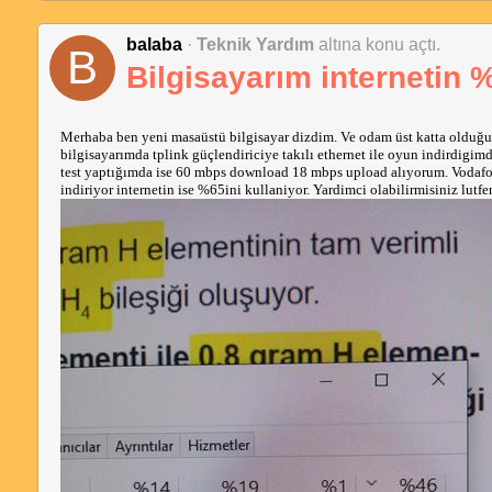
balaba
·
Teknik Yardım
altına konu açtı.
B
Bilgisayarım internetin %
Merhaba ben yeni masaüstü bilgisayar dizdim. Ve odam üst katta olduğu i
bilgisayarımda tplink güçlendiriciye takılı ethernet ile oyun indirdigi
test yaptığımda ise 60 mbps download 18 mbps upload alıyorum. Vodafo
indiriyor internetin ise %65ini kullaniyor. Yardimci olabilirmisiniz lutfe