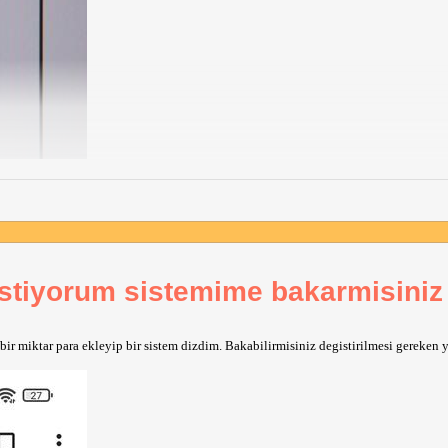
istiyorum sistemime bakarmisiniz
r miktar para ekleyip bir sistem dizdim. Bakabilirmisiniz degistirilmesi gereken y