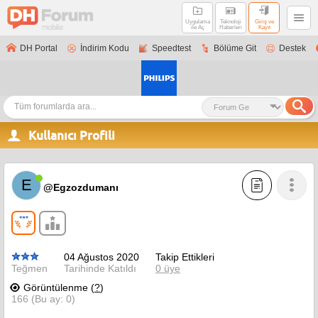
Uygulama
Teknoloji
Giriş ve
ile Aç
Haberleri
Kayıt
DH Portal
İndirim Kodu
Speedtest
Bölüme Git
Destek
Kullanıcı Profili
E
@Egzozdumanı
04 Ağustos 2020
Takip Ettikleri
Teğmen
Tarihinde Katıldı
0 üye
Görüntülenme (
?
)
166 (Bu ay: 0)