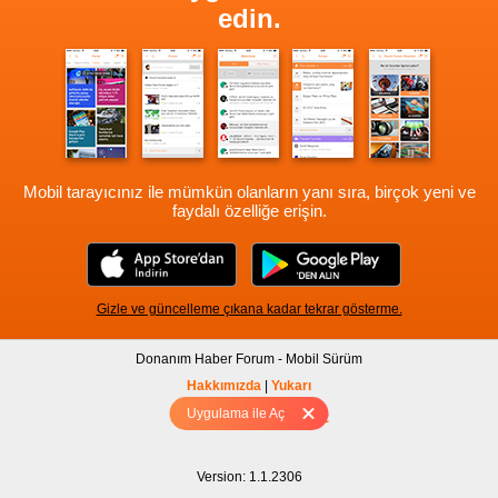
edin.
Mobil tarayıcınız ile mümkün olanların yanı sıra, birçok yeni ve
faydalı özelliğe erişin.
Gizle ve güncelleme çıkana kadar tekrar gösterme.
Donanım Haber Forum - Mobil Sürüm
Hakkımızda
|
Yukarı
Uygulama ile Aç
Tam sürüm için Tıklayınız
Version: 1.1.2306