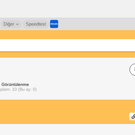
Diğer
Speedtest
Görüntülenme
plam: 10 (Bu ay: 0)