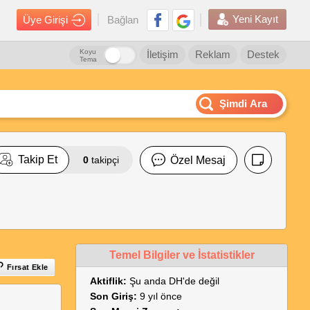
Yeni Kayıt
Üye Girişi
Bağlan
Koyu
İletişim
Reklam
Destek
Tema
Şimdi Ara
Takip Et
0
takipçi
Özel Mesaj
Temel Bilgiler ve İstatistikler
Fırsat Ekle
Aktiflik:
Şu anda DH'de değil
Son Giriş:
9 yıl önce