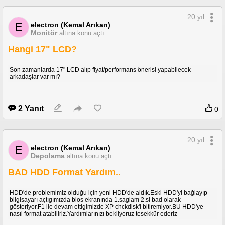
20 yıl
electron (Kemal Arıkan)
E
Monitör
altına konu açtı.
Hangi 17" LCD?
Son zamanlarda 17" LCD alıp fiyat/performans önerisi yapabilecek
arkadaşlar var mı?
2 Yanıt
0
20 yıl
electron (Kemal Arıkan)
E
Depolama
altına konu açtı.
BAD HDD Format Yardım..
HDD'de problemimiz olduğu için yeni HDD'de aldık.Eski HDD'yi bağlayıp
bilgisayarı açtıgımızda bios ekranında 1.saglam 2.si bad olarak
gösteriyor.F1 ile devam ettigimizde XP chckdisk'i bitiremiyor.BU HDD'ye
nasıl format atabiliriz.Yardımlarınızı bekliyoruz tesekkür ederiz