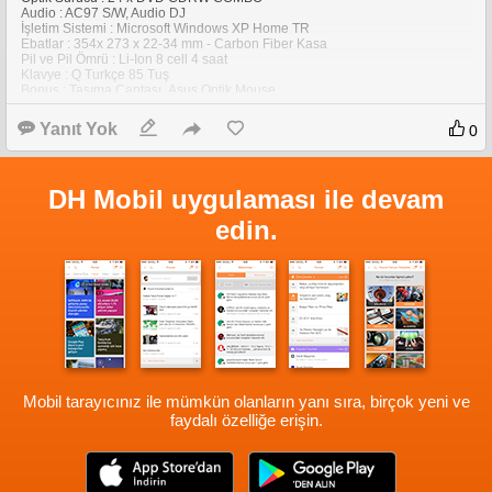
Audio : AC97 S/W, Audio DJ
İşletim Sistemi : Microsoft Windows XP Home TR
Ebatlar : 354x 273 x 22-34 mm - Carbon Fiber Kasa
Pil ve Pil Ömrü : Li-Ion 8 cell 4 saat
Klavye : Q Turkçe 85 Tuş
Bonus : Taşıma Çantası ,Asus Optik Mouse
Ağırlık : 2,6 Kg
Yanıt Yok
0
FYATI: $1229+KDV Ama Çankaya Yıldızda Bir bil. cıdan yaklaşık $50 daha
ucuza alacam.(Teknosel)
DH Mobil uygulaması ile devam
edin.
Mobil tarayıcınız ile mümkün olanların yanı sıra, birçok yeni ve
faydalı özelliğe erişin.