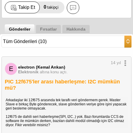
0
Takip Et
takipçi
Gönderiler
Fırsatlar
Hakkında
14 yıl
electron (Kemal Arıkan)
E
Elektronik
altına konu açtı.
PIC 12f675'ler arası haberleşme: I2C mümkün
mü?
Arkadaşlar iki 12f675 arasında tek taraflı veri göndermem gerek. Master
Slave e birkaç Byte gönderecek, slave gönderilen veriye göre işini yapacak
geri besleme olmayacak.
12f675 de dahili seri haberleşme(SPI, I2C..) yok. Bazı forumlarda CCS de
software ile mümkün derken, bazıları dahili modül olmadığı için I2C olmaz
diyor. Fikir verebilir misiniz?