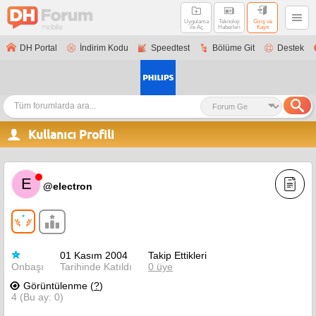
Uygulama
Teknoloji
Giriş ve
ile Aç
Haberleri
Kayıt
DH Portal
İndirim Kodu
Speedtest
Bölüme Git
Destek
Kullanıcı Profili
E
@electron
01 Kasım 2004
Takip Ettikleri
Onbaşı
Tarihinde Katıldı
0 üye
Görüntülenme (
?
)
4 (Bu ay: 0)