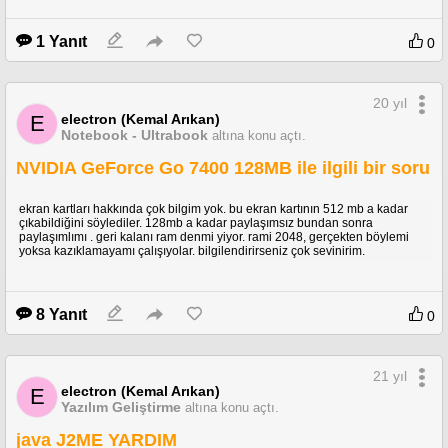
1 Yanıt
0
20 yıl
electron (Kemal Arıkan)
E
Notebook - Ultrabook
altına konu açtı.
NVIDIA GeForce Go 7400 128MB ile ilgili bir soru
ekran kartları hakkında çok bilgim yok. bu ekran kartının 512 mb a kadar
çıkabildiğini söylediler. 128mb a kadar paylaşımsız bundan sonra
paylaşımlımı . geri kalanı ram denmi yiyor. rami 2048, gerçekten böylemi
yoksa kazıklamayamı çalışıyolar. bilgilendirirseniz çok sevinirim.
8 Yanıt
0
21 yıl
electron (Kemal Arıkan)
E
Yazılım Geliştirme
altına konu açtı.
java J2ME YARDIM