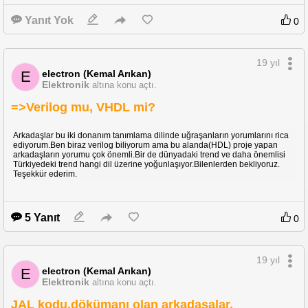
Yanıt Yok
0
19 yıl
electron (Kemal Arıkan)
E
Elektronik
altına konu açtı.
=>Verilog mu, VHDL mi?
Arkadaşlar bu iki donanım tanımlama dilinde uğraşanların yorumlarını rica
ediyorum.Ben biraz verilog biliyorum ama bu alanda(HDL) proje yapan
arkadaşların yorumu çok önemli.Bir de dünyadaki trend ve daha önemlisi
Türkiyedeki trend hangi dil üzerine yoğunlaşıyor.Bilenlerden bekliyoruz.
Teşekkür ederim.
5 Yanıt
0
19 yıl
electron (Kemal Arıkan)
E
Elektronik
altına konu açtı.
JAL kodu,dökümanı olan arkadaşalar.