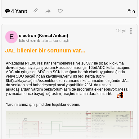
4 Yanıt
0
18 yıl
electron (Kemal Arıkan)
E
Elektronik
altına konu açtı.
JAL bilenler bir sorunum var...
Arkadaşlar PT100 rezistans termometresi ve 16f877 ile sıcaklık okuma
devresi yapmaya çalışıyorum.Hassas olması için 16bit ADC kullanacağım.
ADC nin çıkışı seri.ADC nin SCK bacağına herbir clock uygulandığında
veriyi SDO bacağından kaydırıyor.Veriyi iki registerda (8bit-
8bit)saklayacağım.Assembler uzun zamandır kullanmadım-üzgünüm.JAL
da senkron seri haberleşmeyi nasıl yapabilirim?JAL da uzman
arkadaşlardan yardım bekliyorum(asm de programa eklenebiliyor).Mesajı
yazmadan önce bayağı uğraştım, araştırdım ama daraldım artık....
Yardımlarınız için şimdiden teşekkür ederim.