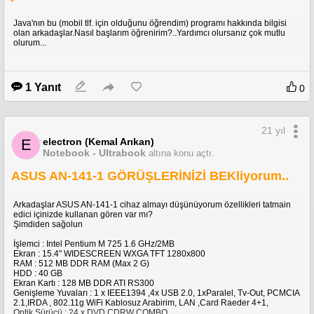
Java'nın bu (mobil tlf. için olduğunu öğrendim) programı hakkında bilgisi
olan arkadaşlar.Nasıl başlarım öğrenirim?..Yardımcı olursanız çok mutlu
olurum...
1 Yanıt
0
21 yıl
electron (Kemal Arıkan)
E
Notebook - Ultrabook
altına konu açtı.
ASUS AN-141-1 GÖRÜŞLERİNİZİ BEKliyorum..
Arkadaşlar ASUS AN-141-1 cihaz almayı düşünüyorum özellikleri tatmain
edici içinizde kullanan gören var mı?
Şimdiden sağolun
İşlemci : Intel Pentium M 725 1.6 GHz/2MB
Ekran : 15.4" WIDESCREEN WXGA TFT 1280x800
RAM : 512 MB DDR RAM (Max 2 G)
HDD : 40 GB
Ekran Kartı : 128 MB DDR ATI RS300
Genişleme Yuvaları : 1 x IEEE1394 ,4x USB 2.0, 1xParalel, Tv-Out, PCMCIA
2.1,IRDA , 802.11g WiFi Kablosuz Arabirim, LAN ,Card Raeder 4+1,
Optik Sürücü : 24 x DVD CDRW COMBO