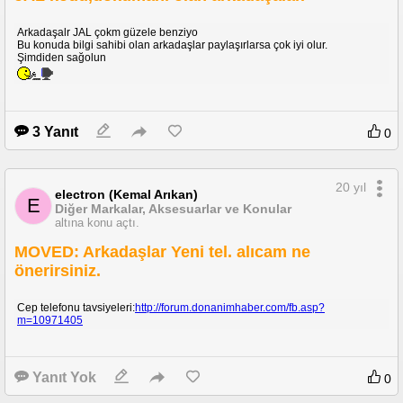
Arkadaşalr JAL çokm güzele benziyo
Bu konuda bilgi sahibi olan arkadaşlar paylaşırlarsa çok iyi olur.
Şimdiden sağolun
3 Yanıt
0
20 yıl
electron (Kemal Arıkan)
E
Diğer Markalar, Aksesuarlar ve Konular
altına konu açtı.
MOVED: Arkadaşlar Yeni tel. alıcam ne
önerirsiniz.
Cep telefonu tavsiyeleri:
http://forum.donanimhaber.com/fb.asp?
m=10971405
Yanıt Yok
0