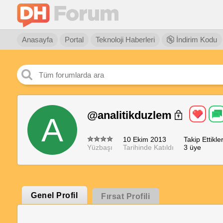
Anasayfa
Portal
Teknoloji Haberleri
İndirim Kodu
@analitikduzlem
A
10 Ekim 2013
Takip Ettikler
Yüzbaşı
Tarihinde Katıldı
3 üye
Genel Profil
Fırsat Profili