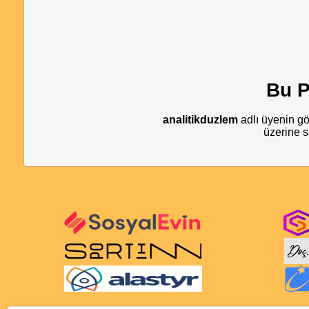
Bu P
analitikduzlem
adlı üyenin gön
üzerine s