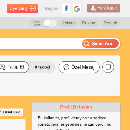
Yeni Kayıt
Üye Girişi
Bağlan
Koyu
İletişim
Reklam
Destek
Tema
Şimdi Ara
Takip Et
0
takipçi
Özel Mesaj
Profil Detayları
Fırsat Ekle
Bu kullanıcı, profil detaylarına sadece
yöneticilerin erişebilmesine izin verdi, bu