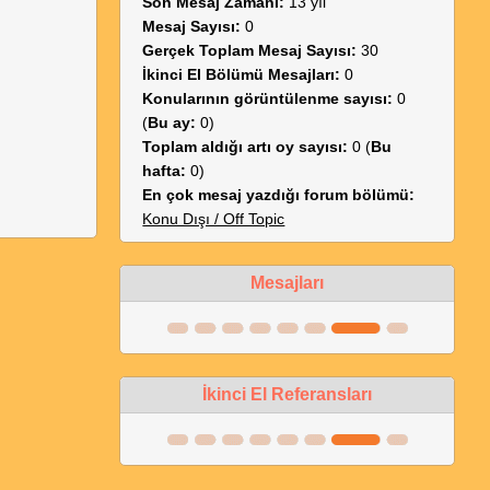
Son Mesaj Zamanı:
13 yıl
Mesaj Sayısı:
0
Gerçek Toplam Mesaj Sayısı:
30
İkinci El Bölümü Mesajları:
0
Konularının görüntülenme sayısı:
0
(
Bu ay:
0)
Toplam aldığı artı oy sayısı:
0 (
Bu
hafta:
0)
En çok mesaj yazdığı forum bölümü:
Konu Dışı / Off Topic
Mesajları
İkinci El Referansları