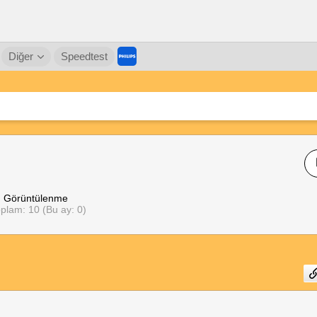
Diğer
Speedtest
Görüntülenme
plam: 10 (Bu ay: 0)