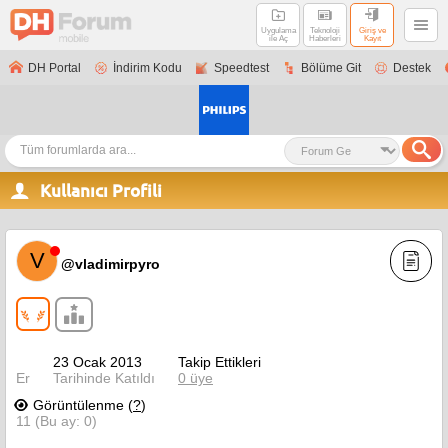
Uygulama
Teknoloji
Giriş ve
ile Aç
Haberleri
Kayıt
DH Portal
İndirim Kodu
Speedtest
Bölüme Git
Destek
Kullanıcı Profili
V
@vladimirpyro
23 Ocak 2013
Takip Ettikleri
Er
Tarihinde Katıldı
0 üye
Görüntülenme (
?
)
11 (Bu ay: 0)