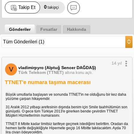
0
Takip Et
takipçi
Gönderiler
Fırsatlar
Hakkında
14 yıl
vladimirpyro (Alptuğ Sencer DAĞDAŞ)
V
Türk Telekom (TTNET)
altına konu açtı.
TTNET'e numara taşıma macerası
Büyük umutlarla başlayan ve sonunda TTNET'in ne olduğunu bir kez daha
yüzüme çarpan hikayemdir.
31 Aralık 2012 yılbaşı arefesinin dışında benim için Smile taahhütümün son
günüydü. O gece tüm Türkiye 2013'e girerken bende çevirdim TTNET
Müşteri Hizmetlerinin numarasını.
TTNET 8 Mbite kadar limitsiz tarifeye geçmek istediğimi belirttim. Oradan da
hemen tarife değişikliğiyle Hipernete geçip 16 Mbitte takılacaktım. Ayda 70
lira civarı ödeyecektim.