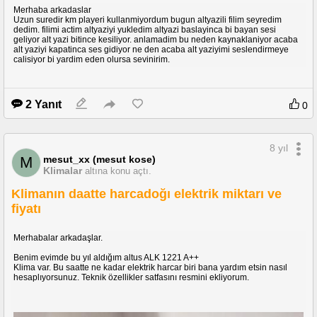
Merhaba arkadaslar
Uzun suredir km playeri kullanmiyordum bugun altyazili filim seyredim
dedim. filimi actim altyaziyi yukledim altyazi baslayinca bi bayan sesi
geliyor alt yazi bitince kesiliyor. anlamadim bu neden kaynaklaniyor acaba
alt yaziyi kapatinca ses gidiyor ne den acaba alt yaziyimi seslendirmeye
calisiyor bi yardim eden olursa sevinirim.
2 Yanıt
0
8 yıl
mesut_xx (mesut kose)
M
Klimalar
altına konu açtı.
Klimanın daatte harcadoğı elektrik miktarı ve
fiyatı
Merhabalar arkadaşlar.
Benim evimde bu yıl aldığım altus ALK 1221 A++
Klima var. Bu saatte ne kadar elektrik harcar biri bana yardım etsin nasıl
hesaplıyorsunuz. Teknik özellikler satfasını resmini ekliyorum.