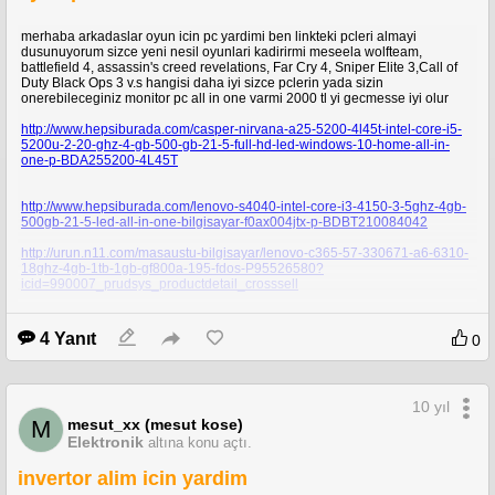
merhaba arkadaslar oyun icin pc yardimi ben linkteki pcleri almayi
dusunuyorum sizce yeni nesil oyunlari kadirirmi meseela wolfteam,
battlefield 4, assassin's creed revelations, Far Cry 4, Sniper Elite 3,Call of
Duty Black Ops 3 v.s hangisi daha iyi sizce pclerin yada sizin
onerebileceginiz monitor pc all in one varmi 2000 tl yi gecmesse iyi olur
http://www.hepsiburada.com/casper-nirvana-a25-5200-4l45t-intel-core-i5-
5200u-2-20-ghz-4-gb-500-gb-21-5-full-hd-led-windows-10-home-all-in-
one-p-BDA255200-4L45T
http://www.hepsiburada.com/lenovo-s4040-intel-core-i3-4150-3-5ghz-4gb-
500gb-21-5-led-all-in-one-bilgisayar-f0ax004jtx-p-BDBT210084042
http://urun.n11.com/masaustu-bilgisayar/lenovo-c365-57-330671-a6-6310-
18ghz-4gb-1tb-1gb-gf800a-195-fdos-P95526580?
icid=990007_prudsys_productdetail_crosssell
yardimlarinizi beklerim beklerim
4 Yanıt
0
10 yıl
mesut_xx (mesut kose)
M
Elektronik
altına konu açtı.
invertor alim icin yardim