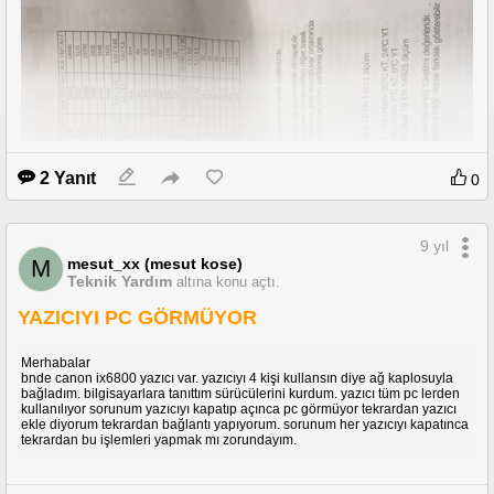
2 Yanıt
0
9 yıl
mesut_xx (mesut kose)
M
Teknik Yardım
altına konu açtı.
YAZICIYI PC GÖRMÜYOR
Merhabalar
bnde canon ix6800 yazıcı var. yazıcıyı 4 kişi kullansın diye ağ kaplosuyla
bağladım. bilgisayarlara tanıttım sürücülerini kurdum. yazıcı tüm pc lerden
kullanılıyor sorunum yazıcıyı kapatıp açınca pc görmüyor tekrardan yazıcı
ekle diyorum tekrardan bağlantı yapıyorum. sorunum her yazıcıyı kapatınca
tekrardan bu işlemleri yapmak mı zorundayım.