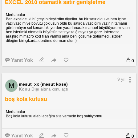
EXCEL 2010 otamatik satır genişletme
Merhabalar.
Ben excelde iki hüçreyi birleştirdim diyelim. bu bir satır oldu ve ben içine
yazı yazdım ve boyutu çok uzun oldu bu satırda yazdığım yazının tamamı
görünmüyor sol kenardaki yerden yararlanarak manuel büyütüyorum satırı
ben isterimki otomatik büyüsün satır yazdığım yazıya göre. internette
araştırdım macro kod filan varmış ama beni çözüme götürmedi. sizden
dileğim biri çıkarda derdime derman olur :)
Yanıt Yok
0
9 yıl
mesut_xx (mesut kose)
M
Konu Dışı
altına konu açtı.
boş kola kutusu
Merhabalar.
Boş kola kutusu alabileceğim site varmıdır boş satılıyormu
Yanıt Yok
0