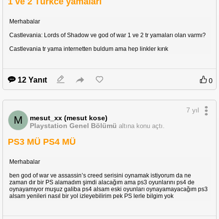
1 ve 2 Türkce yamaları
Merhabalar
Castlevania: Lords of Shadow ve god of war 1 ve 2 tr yamaları olan varmı?
Castlevania tr yama internetten buldum ama hep linkler kırık
12 Yanıt
0
7 yıl
mesut_xx (mesut kose)
M
Playstation Genel Bölümü
altına konu açtı.
PS3 MÜ PS4 MÜ
Merhabalar
ben god of war ve assassin’s creed serisini oynamak istiyorum da ne
zaman dır bir PS alamadım şimdi alacağım ama ps3 oyunlarını ps4 de
oynayamıyor muşuz galiba ps4 alsam eski oyunları oynayamayacağım ps3
alsam yenileri nasıl bir yol izleyebilirim pek PS lerle bilgim yok