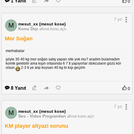
1 Yanıt
0
7 yıl
mesut_xx (mesut kose)
M
Konu Dışı
altına konu açtı.
Mor Soğan
merhabalar
şöyle 30 40 kg mor soğan satış yapan site yok mu? aradım bulamadım
komik gelebilir ama kışın ortasında 6 7 tl yapıyorlar stokcuların gözü kör
olsun
2-3 tl ye alıp koysan 40 kg bi kışı geçirin
8 Yanıt
0
7 yıl
mesut_xx (mesut kose)
M
Ses - Video Programları
altına konu açtı.
KM player altyazi sorunu