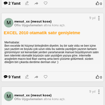
2 Yanıt
0
9 yıl
mesut_xx (mesut kose)
M
Ofis Uygulamaları
altına konu açtı.
EXCEL 2010 otamatik satır genişletme
Merhabalar.
Ben excelde iki hüçreyi birleştirdim diyelim. bu bir satır oldu ve ben içine
yazı yazdım ve boyutu çok uzun oldu bu satırda yazdığım yazının tamamı
görünmüyor sol kenardaki yerden yararlanarak manuel büyütüyorum satırı
ben isterimki otomatik büyüsün satır yazdığım yazıya göre. internette
araştırdım macro kod filan varmış ama beni çözüme götürmedi. sizden
dileğim biri çıkarda derdime derman olur :)
9 Yanıt
0
9 yıl
mesut_xx (mesut kose)
M
Ofis Uygulamaları
altına konu açtı.