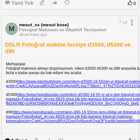
Yanıt Yok
0
7 yıl
mesut_xx (mesut kose)
M
Fotoğraf Makinesi ve Objektif Tavsiyeleri
altına konu açtı.
DSLR Fotoğraf makine tavsiye d3500, d5300 ve
d90
Merhabalar
Fotoğraf makinesi almayı düşünüyorum. nikon d3500 d5300 ve d90 arasında kald
fazla o kadar parayı da hak ediyor mu acaba
d3500
https://www.istanbulbilisim.com/nikon-d3500-18-55mm-vr-fotograf-makine
gclid=CjwKCAiAzanuBRAZEiwA5yf4ujvbRL4uLT7BpoU_47TeZTjDAEX6316
d5300
https://www.hepsiburada.com/nikon-d5300-18-55-vr-af-p-dslr-fotogra
magaza=Fotoofis&wt_gl=cpc.6829.shop.elk.foto-kamera-fotograf-makinesi
fM2iNQ9tD-ErRNQSW0RXKkEXXVOwIkTnV9ygHDDcNX_BoCQXIQAvD_BwE
d90
https://www.hepsiburada.com/nikon-d90-18-55mm-lens-dijital-slr-fotogr
magaza=Fotoofis&wt_gl=cpc.6829.shop.elk.foto-kamera-fotograf-makinesi-
kamera&gclid=CjwKCAiAzanuBRAZEiwA5yf4ugsKGyaOFYue8b3wiewwBKH