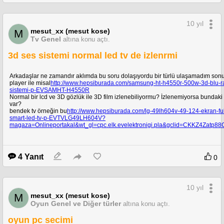
10 yıl
mesut_xx (mesut kose)
M
Tv Genel
altına konu açtı.
3d ses sistemi normal led tv de izlenrmi
Arkadaşlar ne zamandır aklımda bu soru dolaşıyordu bir türlü ulaşamadım sonu
player ile misal
http://www.hepsiburada.com/samsung-ht-h4550r-500w-3d-blu-r
sistemi-p-EVSAMHT-H4550R
Normal bir lcd ve 3D gözlük ile 3D film izlenebiliyormu? İzlenemiyorsa bundaki
var?
bendek tv örneğin bu
http://www.hepsiburada.com/lg-49lh604v-49-124-ekran-full
smart-led-tv-p-EVTVLG49LH604V?
magaza=Onlineportakal&wt_gl=cpc.elk.evelektronigi.pla&gclid=CKKZ4Zatp
4 Yanıt
0
10 yıl
mesut_xx (mesut kose)
M
Oyun Genel ve Diğer türler
altına konu açtı.
oyun pc secimi