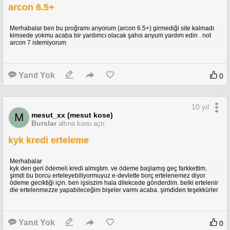
arcon 6.5+
Merhabalar ben bu proğramı arıyorum (arcon 6.5+) girmediği site kalmadı
kimsede yokmu acaba bir yardımcı olacak şahıs arıyum yardım edin . not
arcon 7 istemiyorum
Yanıt Yok
0
10 yıl
mesut_xx (mesut kose)
M
Burslar
altına konu açtı.
kyk kredi erteleme
Merhabalar
kyk den geri ödemeli kredi almıştım. ve ödeme başlamış geç farkkettim.
şimdi bu borcu erteleyebiliyormuyuz e-devlette borç ertelenemez diyor
ödeme geciktiği için. ben işsiszim hala dilekcede gönderdim. belki ertelenir
die ertelenmezze yapabileceğim bişeler varmı acaba. şimdiden teşekkürler
Yanıt Yok
0