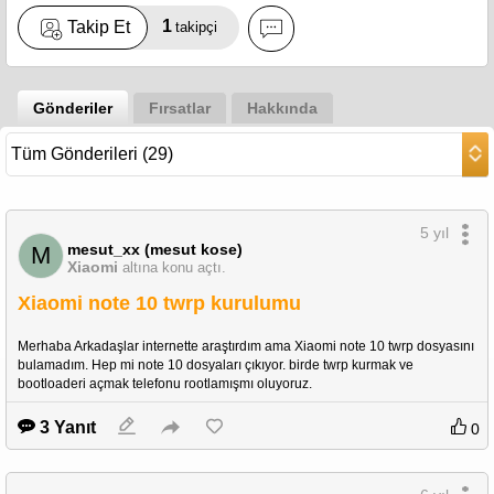
1
Takip Et
takipçi
Gönderiler
Fırsatlar
Hakkında
5 yıl
mesut_xx (mesut kose)
M
Xiaomi
altına konu açtı.
Xiaomi note 10 twrp kurulumu
Merhaba Arkadaşlar internette araştırdım ama Xiaomi note 10 twrp dosyasını 
bulamadım. Hep mi note 10 dosyaları çıkıyor. birde twrp kurmak ve 
bootloaderi açmak telefonu rootlamışmı oluyoruz. 
3 Yanıt
0