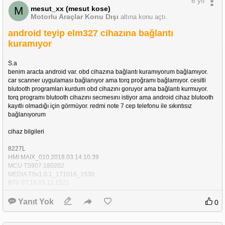
6 yıl
mesut_xx (mesut kose)
M
Motorlu Araçlar Konu Dışı
altına konu açtı.
android teyip elm327 cihazına bağlantı
kuramıyor
S.a 
benim aracta android var. obd cihazına bağlantı kuramıyorum bağlamıyor. 
car scanner uygulaması bağlanıyor ama torq proğramı bağlamıyor. cesitli 
blutooth programları kurdum obd cihazını goruyor ama bağlantı kurmuyor. 
torq programı blutooth cihazını secmesını istiyor ama android cihaz blutooth 
kayıtlı olmadığı için görmüyor. redmi note 7 cep telefonu ile sıkıntısız 
bağlanıyorum 
cihaz bilgileri
8227L 
HMI MAIX_010.2018.03.14.10.39
MCU TS907.180202
MEDIA TSv1.0.1_171016_1530
BTV BT.18.03.12.1521 
Yanıt Yok
0