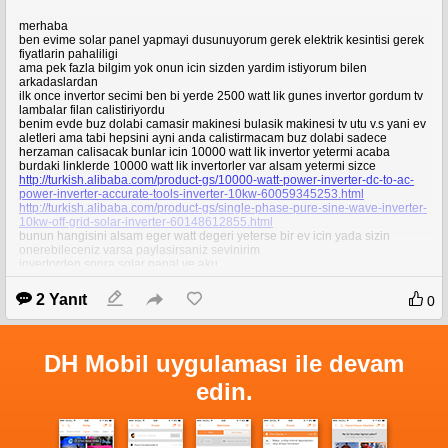
merhaba
ben evime solar panel yapmayi dusunuyorum gerek elektrik kesintisi gerek
fiyatlarin pahaliligi
ama pek fazla bilgim yok onun icin sizden yardim istiyorum bilen
arkadaslardan
ilk once invertor secimi ben bi yerde 2500 watt lik gunes invertor gordum tv
lambalar filan calistiriyordu
benim evde buz dolabi camasir makinesi bulasik makinesi tv utu v.s yani ev
aletleri ama tabi hepsini ayni anda calistirmacam buz dolabi sadece
herzaman calisacak bunlar icin 10000 watt lik invertor yetermi acaba
burdaki linklerde 10000 watt lik invertorler var alsam yetermi sizce
http://turkish.alibaba.com/product-gs/10000-watt-power-inverter-dc-to-ac-
power-inverter-accurate-tools-inverter-10kw-60059345253.html
http://turkish.alibaba.com/product-gs/single-phase-pure-sine-wave-inverter-
10kw-off-grid-solar-inverter-60148612855.html
bunun hangisini alsam eger watt degeri yeterse bir ev icin yada sizin
onerebileceniz varsa paylasirsaniz sevinirim
invertorden sonra solar panal ve aku
jell aku kullaniliyor gordugum kadariyla invertor icin kac tane aku gerekli
bide solar panel kac tane yapmam gerekli buyuk hucreli olandan. burasi
2 Yanıt
0
biraz karisik sizden yardiminizi bekliuyorum.solar panel yapimini biliyorum
yaptim daha onceleri hucreleri kendi elimle birlestirip ile yaptim ama teorik
kismini bilmiyorum bi hucre kac volt filan
DH Mobil uygulaması ile devam
edin.