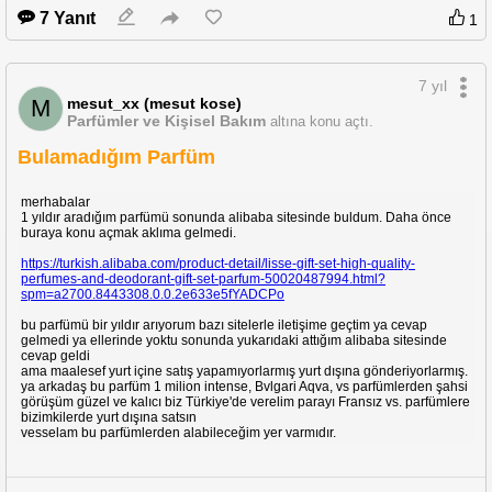
7 Yanıt
1
7 yıl
mesut_xx (mesut kose)
M
Parfümler ve Kişisel Bakım
altına konu açtı.
Bulamadığım Parfüm
merhabalar
1 yıldır aradığım parfümü sonunda alibaba sitesinde buldum. Daha önce
buraya konu açmak aklıma gelmedi.
https://turkish.alibaba.com/product-detail/lisse-gift-set-high-quality-
perfumes-and-deodorant-gift-set-parfum-50020487994.html?
spm=a2700.8443308.0.0.2e633e5fYADCPo
bu parfümü bir yıldır arıyorum bazı sitelerle iletişime geçtim ya cevap
gelmedi ya ellerinde yoktu sonunda yukarıdaki attığım alibaba sitesinde
cevap geldi
ama maalesef yurt içine satış yapamıyorlarmış yurt dışına gönderiyorlarmış.
ya arkadaş bu parfüm 1 milion intense, Bvlgari Aqva, vs parfümlerden şahsi
görüşüm güzel ve kalıcı biz Türkiye'de verelim parayı Fransız vs. parfümlere
bizimkilerde yurt dışına satsın
vesselam bu parfümlerden alabileceğim yer varmıdır.