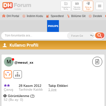
Uygulama
Teknoloji
Giriş ve
ile Aç
Haberleri
Kayıt
DH Portal
İndirim Kodu
Speedtest
Bölüme Git
Destek
Kullanıcı Profili
M
@mesut_xx
28 Kasım 2012
Takip Ettikleri
Çavuş
Tarihinde Katıldı
1 üye
Görüntülenme (
?
)
52 (Bu ay: 0)