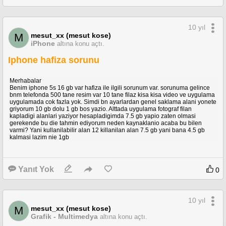
10 yıl
mesut_xx (mesut kose)
M
iPhone
altına konu açtı.
Iphone hafiza sorunu
Merhabalar
Benim iphone 5s 16 gb var hafiza ile ilgili sorunum var. sorunuma gelince
bnm telefonda 500 tane resim var 10 tane filaz kisa kisa video ve uygulama
uygulamada cok fazla yok. Simdi bn ayarlardan genel saklama alani yonete
griyorum 10 gb dolu 1 gb bos yazio. Alttada uygulama fotograf filan
kapladigi alanlari yaziyor hesapladigimda 7.5 gb yapio zaten olmasi
gerekende bu die tahmin ediyorum neden kaynaklanio acaba bu bilen
varmi? Yani kullanilabilir alan 12 killanilan alan 7.5 gb yani bana 4.5 gb
kalmasi lazim nie 1gb
Yanıt Yok
0
10 yıl
mesut_xx (mesut kose)
M
Grafik - Multimedya
altına konu açtı.