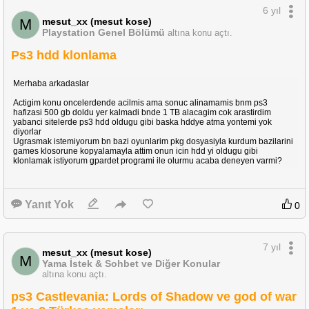
6 yıl
mesut_xx (mesut kose)
M
Playstation Genel Bölümü
altına konu açtı.
Ps3 hdd klonlama
Merhaba arkadaslar
Actigim konu oncelerdende acilmis ama sonuc alinamamis bnm ps3
hafizasi 500 gb doldu yer kalmadi bnde 1 TB alacagim cok arastirdim
yabanci sitelerde ps3 hdd oldugu gibi baska hddye atma yontemi yok
diyorlar
Ugrasmak istemiyorum bn bazi oyunlarim pkg dosyasiyla kurdum bazilarini
games klosorune kopyalamayla attim onun icin hdd yi oldugu gibi
klonlamak istiyorum gpardet programi ile olurmu acaba deneyen varmi?
Yanıt Yok
0
7 yıl
mesut_xx (mesut kose)
M
Yama İstek & Sohbet ve Diğer Konular
altına konu açtı.
ps3 Castlevania: Lords of Shadow ve god of war