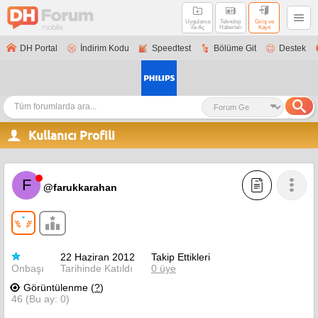
Uygulama
Teknoloji
Giriş ve
ile Aç
Haberleri
Kayıt
DH Portal
İndirim Kodu
Speedtest
Bölüme Git
Destek
Kullanıcı Profili
F
@farukkarahan
22 Haziran 2012
Takip Ettikleri
Onbaşı
Tarihinde Katıldı
0 üye
Görüntülenme (
?
)
46 (Bu ay: 0)