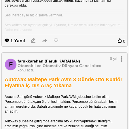
Ses seviyesi aşırı yüksek değil ancak yeterli. Bazen biraz kısmam da 
gerektiği oldu.
Sesi neredeyse hiç dışarıya vermiyor.
Ses kalitesi ve ayrıntılar çok iyi. Oyunda, film de ve müzik için kullanıyorum. 
Daha çok oyunda.
Malzeme kalitesi çok çok iyi. Görüntüsüne söylenecek söz yok. Benimkisi 
1 Yanıt
0
Gun Metal ya da Silver olarak da geçiyor.
Uzatma kablo ile gelmesi çok iyi oldu. Kendi kablosu çok uzun değil.
6 yıl
farukkarahan (Faruk KARAHAN)
F
Baş üstüne gelen kısmı yumuşak ve uzun süre kullanımda bile rahatsız 
Otomobil ve Otomotiv Dünyası Genel
altına
etmiyor.
konu açtı.
Autowax Maltepe Park Avm 3 Günde Oto Kuaför
Şuanda 6 adet kablolu ve kablosuz kulaklığım var farklı fiyat ve kalitelerde. 
Bu kulaklık dan daha pahalı olanlar da var. Ama uzun süreli kullanımda ya 
Fiyatına İç Dış Araç Yıkama
da oyun için bu kulaklık ideal.
Aracımı Salı günü Autowax Maltepe Park AVM şubesine teslim ettim 
Perşembe günü akşam 6 gibi teslim aldım. Perşembe günü sabahı teslim 
almam gerekiyordu. Sabah gittiğimde ne kadar büyük bir hata yaptığımı 
anladım.
Autowax şubesine gittiğimde aracıma oto kuaför yaptırmak istediğimi, 
aracımın yağmurda içine döşemelere ve zemine su aldığı belirttim.