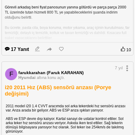
Görevli arkadaş beni fiyat panosunun yanına götürdü ve parça parça 2000 
TL üzerinde tutan hizmeti 800 TL ye yapabileceklerini şuanda indirim 
olduğunu belirtti.
Bu ücrete, pasta cila, boya koruma, motor yıkama, araç içinin kurutulması, far 
temizliği, detaylı iç temizlik, koltuk ve tavan temizliği vs dahildi. Kısacası full 
paket yapacaklarını belirttiler. 
Eğer beğenmezseniz ücreti teslim alırken ödeyeceksiniz beğenmezseniz 
17 Yanıt
10
ödeme yapmayın dediler.
Ne kadar güven vermeseler de AutoWax markasından dolayı kabul ettim. 
7 yıl
700 TL ye anlaştık.
farukkarahan (Faruk KARAHAN)
F
Hyundai
altına konu açtı.
Perşembe sabahı saat 11 civarında aracımı teslim almak için gittim. Aracım 
en basit tabiriyle sadece iç dış cilalı yıkama yapmış gibi duruyordu. 
i20 2011 Hız (ABS) sensörü arızası (Porye
değişimi)
Farlardaki güneş lekeleri halen duruyor, pasta lekeleri ve izleri halan 
görünüyordu. (Eve dönünce kurumuş pasta lekelerini kendim temizledim.) 
Aracın içinde her tarafta yağımsı lekeler vardı. Camlar hiç temizlenmemişti 
2011 model i20 1.4 CVVT aracımda sol arka tekerdeki hız sensörü arızası
hatta bıraktığımdan daha da kirliydi. Müşteri geldiğinde camları temizleyip 
var. Arıza arada bir geliyor. ABS ve ESP arıza ışıkları yanıyor.
teslim ediyoruz dediler. Tavandaki lekeler halen duruyordu. Zemine ve 
ABS ve ESP devre dışı kalıyor. Kartal sanayi de ustalar kontrol ettiler. Sol
koltuklara dokunulduğunda elleri tamamen ıslatacak kadar su duruyordu. 
arka teker hız sensörü arızası veriyor. Askıda iken test ettiler. Sağ tekerin
İnce çizikleri tamamen gideceğini bazı kalın çiziklere ise onlar kalem vs bir 
dönüşü bilgisayara yansıyor hız olarak. Sol teker ise 254km/s de takılmış
şey ile gidereceklerini söylediler ama tüm çizikler hala duruyordu. Hatta 
görünüyor.