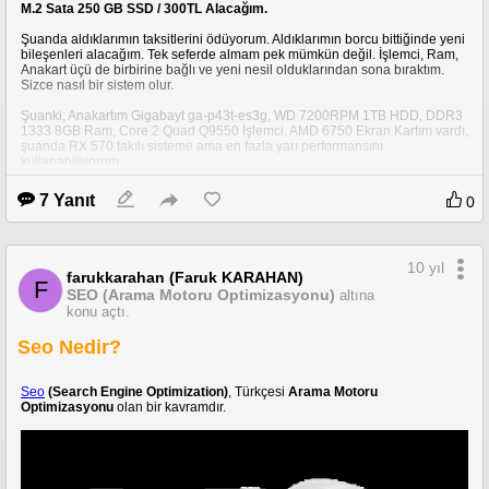
Kullanım limitlerini aşarsanız satın aldığınız hosting kapanabilir.
M.2 Sata 250 GB SSD / 300TL Alacağım.
Bazı firmaların özelliklerinde Paylaşımlı yazdığını görebilirsiniz. Hosting
Şuanda aldıklarımın taksitlerini ödüyorum. Aldıklarımın borcu bittiğinde yeni
başına bir limit koyulmadığını, tüm hosting lerin sunucunun gücünü ortak
bileşenleri alacağım. Tek seferde almam pek mümkün değil. İşlemci, Ram,
kullandığını belirtmektedir.
Anakart üçü de birbirine bağlı ve yeni nesil olduklarından sona bıraktım.
Sizce nasıl bir sistem olur.
Bu, özellik/detay olsa daha iyi olurdu dediğiniz olursa yorum yaparsanız
yada iletişime geçerseniz listeye ekleyebilirim. Aynı şekilde eklemek
Şuanki; Anakartım Gigabayt ga-p43t-es3g, WD 7200RPM 1TB HDD, DDR3
istediğiniz firma olursa benim düşünmediğim ve kurumsal bir firma ise
1333 8GB Ram, Core 2 Quad Q9550 İşlemci. AMD 6750 Ekran Kartım vardı,
listeye ekleyebilirim.
şuanda RX 570 takılı sisteme ama en fazla yarı performansını
kullanabiliyorum.
Hosting seçerken dikkat etmeniz gereken en önemli özellikler;
7 Yanıt
*Site/ Domain Sayısı
0
*Alanadı / Subdomain Sayısı
*Disk Alanı
10 yıl
farukkarahan (Faruk KARAHAN)
F
*Aylık Trafik Limiti
SEO (Arama Motoru Optimizasyonu)
altına
konu açtı.
*E-Posta Adedi
Seo Nedir?
*E-Posta Disk Alanı ( Toplam yada E-Posta başına)
*İşlemci / CPU Core
Seo
(Search Engine Optimization)
, Türkçesi
Arama Motoru
Optimizasyonu
olan bir kavramdır.
*Bellek / RAM Boyutu
*Inode Limiti ( Maksimum dosya sayısı )
*I/O / Input/Output ( Disk okuma / yazma hızı)