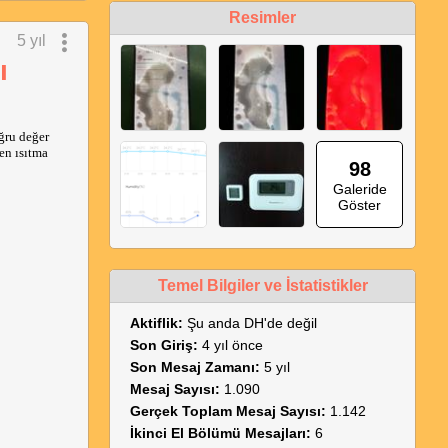
Resimler
5 yıl
ı
ru değer 
n ısıtma 
98
Galeride
Göster
Temel Bilgiler ve İstatistikler
Aktiflik:
Şu anda DH'de değil
Son Giriş:
4 yıl önce
Son Mesaj Zamanı:
5 yıl
Mesaj Sayısı:
1.090
Gerçek Toplam Mesaj Sayısı:
1.142
İkinci El Bölümü Mesajları:
6