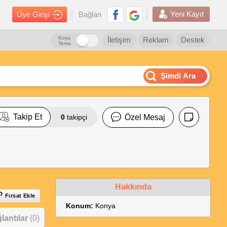
Yeni Kayıt
Üye Girişi
Bağlan
Koyu
İletişim
Reklam
Destek
Tema
Şimdi Ara
Takip Et
0
takipçi
Özel Mesaj
Hakkında
Fırsat Ekle
Konum:
Konya
antılar
(0)