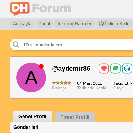
Anasayfa
Portal
Teknoloji Haberleri
İndirim Kodu
@aydemir86
A
04 Mart 2011
Takip Ettikl
Binbaşı
Tarihinde Katıldı
0 üye
Genel Profil
Fırsat Profili
Gönderileri