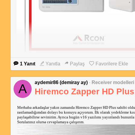
1 Yanıt
Yanıtla
Paylaş
Favorilere Ekle
aydemir86 (demiray ay)
·
Receiver modelleri
A
Hiremco Zapper HD Plus
Merhaba arkadaşlar yakın zamanda Hiremco Zapper HD Plus sahibi oldum
rastlamadığımdan dolayı bu konuyu açıyorum. İlk olarak yedekleme kısm
paylaşabilirse sevinirim. Ayrıca bugün v16 yazılımı yayınlandı bunu
Sorularınız olursa cevaplamaya çalışırım.