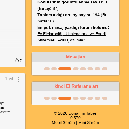
Konularının görüntülenme sayısı:
0
(
Bu ay:
87)
Toplam aldığı artı oy sayısı:
194 (
Bu
hafta:
0)
En çok mesaj yazdığı forum bölümü:
Ev Elektroniği, İklimlendirme ve Enerji
Sistemleri, Akıllı Çözümler
Mesajları
0
11 yıl
İkinci El Referansları
uya
lan
gördüm.
© 2026 DonanımHaber
0,570
Mobil Sürüm
|
Mini Sürüm