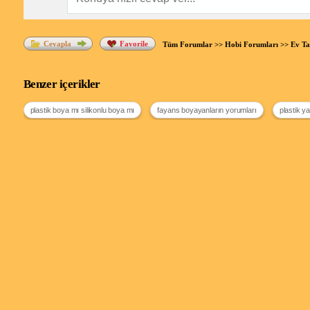
Cevapla
Favorile
Tüm Forumlar
>>
Hobi Forumları
>>
Ev Ta
Benzer içerikler
plastik boya mı silikonlu boya mı
fayans boyayanların yorumları
plastik ya