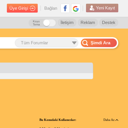
Yeni Kayıt
Üye Girişi
Bağlan
Koyu
İletişim
Reklam
Destek
Tema
Tüm Forumlar
Şimdi Ara
Bu Konudaki Kullanıcılar:
Daha Az