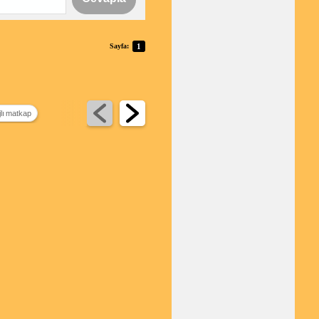
Sayfa:
1
jlı matkap