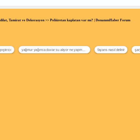
dilat, Tamirat ve Dekorasyon
>> Poliüretan kaplatan var mı? | DonanımHaber Forum
pıştırıcı
yağmur yağınca duvar su alıyor ne yapmalıyım
fayans nasıl delinir
şar