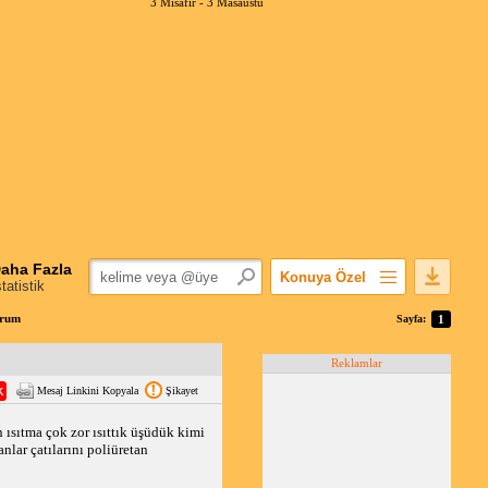
3 Misafir -
3 Masaüstü
aha Fazla
Konuya Özel
statistik
Favorilerime Ekle
orum
Sayfa:
1
Konuyu Açandan
Reklamlar
Popüler Mesajlar
Mesaj Linkini Kopyala
Şikayet
Linkli Mesajlar
Yazdır
 ısıtma çok zor ısıttık üşüdük kimi 
lar çatılarını poliüretan 
E-Posta Aboneliği
Konuyu Gizle