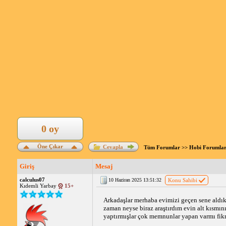
0 oy
Öne Çıkar
Cevapla
Tüm Forumlar
>>
Hobi Forumlar
Giriş
Mesaj
calculus07
10 Haziran 2025 13:51:32
Konu Sahibi
Kıdemli Yarbay
15+
Arkadaşlar merhaba evimizi geçen sene aldık 
zaman neyse biraz araştırdım evin alt kısmını
yaptırmışlar çok memnunlar yapan varmı fikr