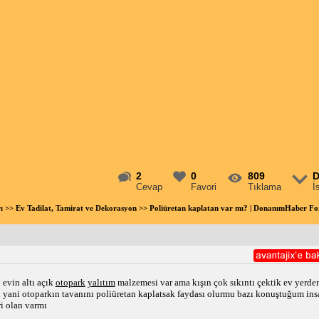
2
0
809
D
Cevap
Favori
Tıklama
İ
ı
>>
Ev Tadilat, Tamirat ve Dekorasyon
>> Poliüretan kaplatan var mı? | DonanımHaber F
evin altı açık 
otopark
yalıtım
 malzemesi var ama kışın çok sıkıntı çektik ev yerden
 yani otoparkın tavanını poliüretan kaplatsak faydası olurmu bazı konuştuğum insan
i olan varmı