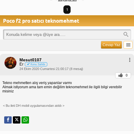
1
Poco f2 pro satıcı teknomehmet
Cevap Yaz
Mesut0107
Er
Konu Sahibi
24 Ekim 2020 Cumartesi 21:00:17 (8 mesaj)
0
Tekno mehmetten alış veriş yapanlar varmı
Almak istiyorum ama tam emin değilim teknomehmet ile ilgili bilgi verebilir
misiniz
< Bu ileti DH mobil uygulamasından atıldı >