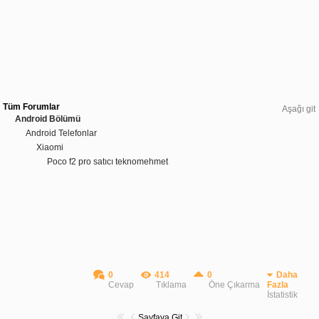
Tüm Forumlar
Aşağı git
Android Bölümü
Android Telefonlar
Xiaomi
Poco f2 pro satıcı teknomehmet
0
414
0
Daha
Cevap
Tıklama
Öne Çıkarma
Fazla
İstatistik
Sayfaya Git