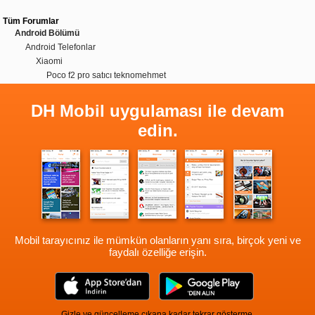
Tüm Forumlar
Android Bölümü
Android Telefonlar
Xiaomi
Poco f2 pro satıcı teknomehmet
DH Mobil uygulaması ile devam
edin.
Mobil tarayıcınız ile mümkün olanların yanı sıra, birçok yeni ve
faydalı özelliğe erişin.
Gizle ve güncelleme çıkana kadar tekrar gösterme.