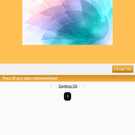
Cevap Yaz
Poco f2 pro satıcı teknomehmet
Sayfaya Git
1