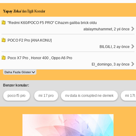
Yapay Zeka
’dan İlgili Konular
"Redmi K60/POCO F5 PRO" Cihazım galiba brick oldu
atalaymuhammet, 2 yıl önce
POCO F2 Pro [ANA KONU]
BILGILI, 2 ay önce
Poco X7 Pro , Honor 400 , Oppo A6 Pro
El_domingo, 3 ay önce
Benzer konular:
poco f5 pro
mi 17 pro
nv data is corrupted ne demek
mi 17t