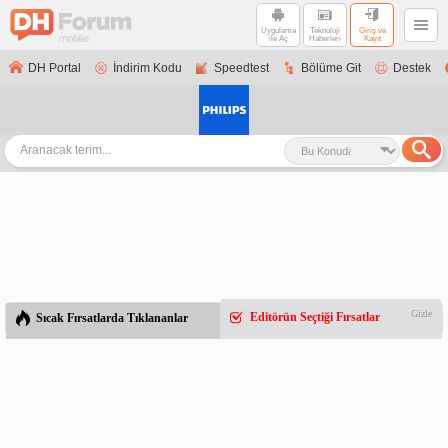
Uygulama
Teknoloji
Giriş ve
ile Aç
Haberleri
Kayıt
DH Portal
İndirim Kodu
Speedtest
Bölüme Git
Destek
Gizle
Editörün Seçtiği Fırsatlar
Sıcak Fırsatlarda Tıklananlar