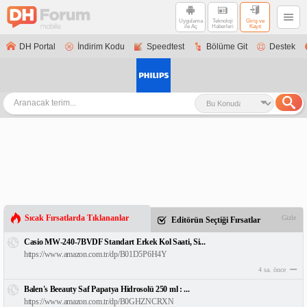
Uygulama
Teknoloji
Giriş ve
ile Aç
Haberleri
Kayıt
DH Portal
İndirim Kodu
Speedtest
Bölüme Git
Destek
Sıcak Fırsatlarda Tıklananlar
Gizle
Editörün Seçtiği Fırsatlar
Casio MW-240-7BVDF Standart Erkek Kol Saati, Si...
https://www.amazon.com.tr/dp/B01D5P6H4Y
4 sa. önce
Balen's Beeauty Saf Papatya Hidrosolü 250 ml : ...
https://www.amazon.com.tr/dp/B0GHZNCRXN