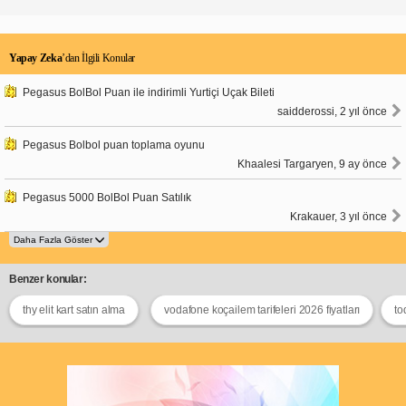
Yapay Zeka
’dan İlgili Konular
Pegasus BolBol Puan ile indirimli Yurtiçi Uçak Bileti
saidderossi, 2 yıl önce
Pegasus Bolbol puan toplama oyunu
Khaalesi Targaryen, 9 ay önce
Pegasus 5000 BolBol Puan Satılık
Krakauer, 3 yıl önce
Benzer konular:
thy elit kart satın alma
vodafone koçailem tarifeleri 2026 fiyatları
to