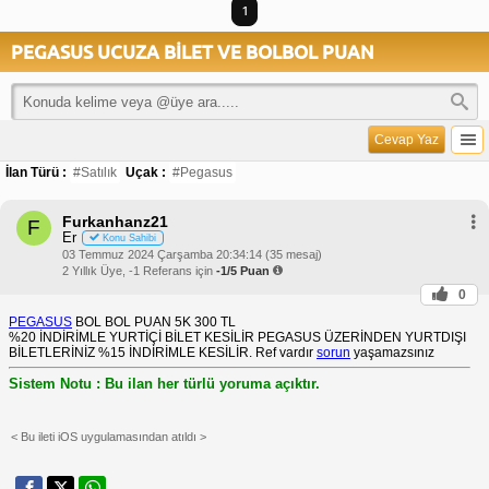
1
PEGASUS UCUZA BİLET VE BOLBOL PUAN
Cevap Yaz
İlan Türü :
#Satılık
Uçak :
#Pegasus
Furkanhanz21
F
Er
Konu Sahibi
03 Temmuz 2024 Çarşamba 20:34:14 (35 mesaj)
2 Yıllık Üye, -1 Referans için
-1/5 Puan
0
PEGASUS
BOL BOL PUAN 5K 300 TL
%20 İNDİRİMLE YURTİÇİ BİLET KESİLİR PEGASUS ÜZERİNDEN YURTDIŞI
BİLETLERİNİZ %15 İNDİRİMLE KESİLİR. Ref vardır
sorun
yaşamazsınız
Sistem Notu : Bu ilan her türlü yoruma açıktır.
< Bu ileti iOS uygulamasından atıldı >