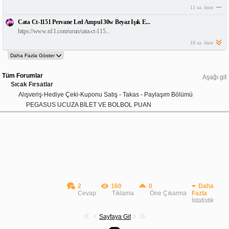
11 sa. önce
Cata Ct-1151 Pervane Led Ampul 30w Beyaz Işık E...
https://www.n11.com/urun/cata-ct-115...
18 sa. önce
Tüm Forumlar
Aşağı git
Sıcak Fırsatlar
Alışveriş-Hediye Çeki-Kuponu Satış - Takas - Paylaşım Bölümü
PEGASUS UCUZA BİLET VE BOLBOL PUAN
2
160
0
Daha
Cevap
Tıklama
Öne Çıkarma
Fazla
İstatistik
Sayfaya Git