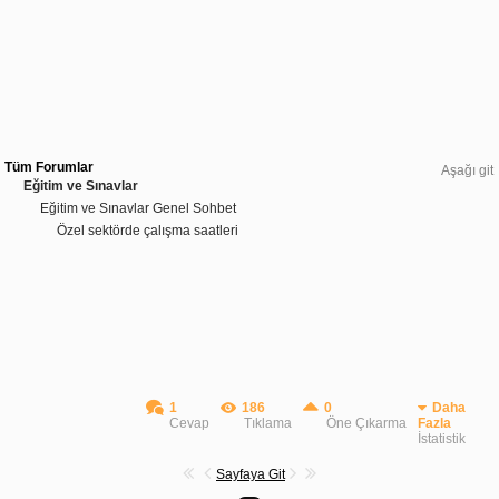
Tüm Forumlar
Aşağı git
Eğitim ve Sınavlar
Eğitim ve Sınavlar Genel Sohbet
Özel sektörde çalışma saatleri
1
186
0
Daha
Cevap
Tıklama
Öne Çıkarma
Fazla
İstatistik
Sayfaya Git