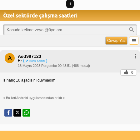
1
Özel sektörde çalışma saatleri
Cevap Yaz
Asd987123
A
Er
Konu Sahibi
18 Mayıs 2023 Perşembe 00:43:51 (488 mesaj)
0
İT hariç 10 aşağısını duymadım
< Bu ileti Android uygulamasından atıldı >