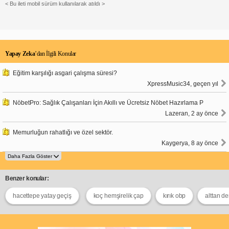
< Bu ileti mobil sürüm kullanılarak atıldı >
Yapay Zeka
’dan İlgili Konular
Eğitim karşılığı asgari çalışma süresi?
XpressMusic34, geçen yıl
NöbetPro: Sağlık Çalışanları İçin Akıllı ve Ücretsiz Nöbet Hazırlama P
Lazeran, 2 ay önce
Memurluğun rahatlığı ve özel sektör.
Kaygerya, 8 ay önce
Benzer konular:
hacettepe yatay geçiş
koç hemşirelik çap
kırık obp
alttan d