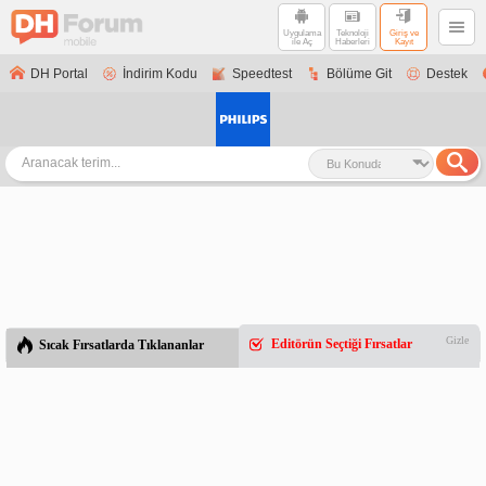
Uygulama
Teknoloji
Giriş ve
ile Aç
Haberleri
Kayıt
DH Portal
İndirim Kodu
Speedtest
Bölüme Git
Destek
Gizle
Editörün Seçtiği Fırsatlar
Sıcak Fırsatlarda Tıklananlar