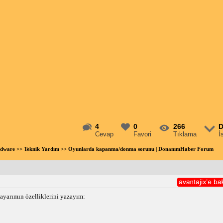
4
0
266
D
Cevap
Favori
Tıklama
İ
rdware
>>
Teknik Yardım
>> Oyunlarda kapanma/donma sorunu | DonanımHaber Forum
sayarımın özelliklerini yazayım: