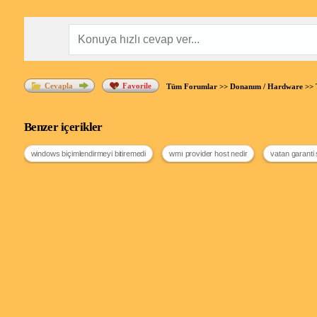
Cevapla
Favorile
Tüm Forumlar
>>
Donanım / Hardware
>>
Benzer içerikler
windows biçimlendirmeyi bitiremedi
wmı provider host nedir
vatan garanti