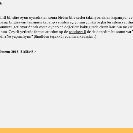
tı
irli bir süre oyun oynadıktan sonra birden bire sesler takılıyor, ekran kapanıyor v
sıp bilgisayarı tamamen kapatıp yeniden açıyorum çünkü başka bir işlem yapılmı
orununu getiriyor.Ancak oyun oynarken değerlere baktığımda ekran kartının maksi
rum. Çeşitli yerlerde format attırdım xp de
windows 8
de de denedim bu sorun var.Y
rdir?Ne yapmalıyım? Şimdiden teşekkür ederim arkadaşlar :)
Temmuz 2013; 21:58:48
>