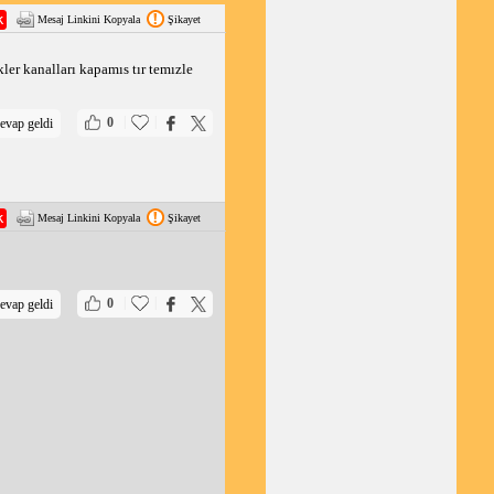
Mesaj Linkini Kopyala
Şikayet
ler kanalları kapamıs tır temızle
|
|
0
evap geldi
Mesaj Linkini Kopyala
Şikayet
|
|
0
evap geldi