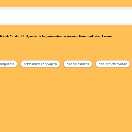
Teknik Yardım
>> Oyunlarda kapanma/donma sorunu | DonanımHaber Forum
 sorgulama
noktalardan kalp yapma
bios şifresi nedir
dlss destekli oyunlar