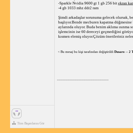
-Sparkle Nvidia 9600 gt 1 gb 256 bit
ekran kar
-4 gb 1033 mhz ddr2 ram
Şimdi arkadaşlar sorunuma gelecek olursak, bel
başlıyor.Bende mecburen kapatma düğmesine ba
aylarında oluyor. Buda benim aklıma ısınma s
işlemcinin ise 60 dereceyi geçmediğini görüyo
kısmen elemiş oluyor.Çözüm önerileriniz nele
< Bu mesaj bu kişi tarafından değiştirildi
Dusaro
--
2 
_____________________________
Tüm Başarılarını Gör