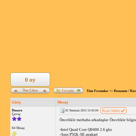
0 oy
Öne Çıkar
Cevapla
Tüm Forumlar
>>
Donanım / Ha
Giriş
Mesaj
Dusaro
02 Temmuz 2013 13:45:04
Konu Sahibi
Çavuş
Öncelikle merhaba arkadaşlar. Öncelikle bilgi
64 Mesaj
-Intel Quad Core Q9400 2.6 ghz
-Asus P5QL-SE anakart