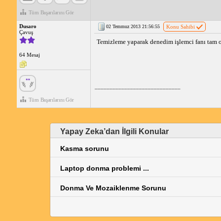
Tüm Başarılarını Gör
Dusaro
02 Temmuz 2013 21:56:55
Konu Sahibi
Çavuş
Temizleme yaparak denedim işlemci fanı tam o
64 Mesaj
_____________________________
Tüm Başarılarını Gör
Yapay Zeka’dan İlgili Konular
Kasma sorunu
Laptop donma problemi ...
Donma Ve Mozaiklenme Sorunu