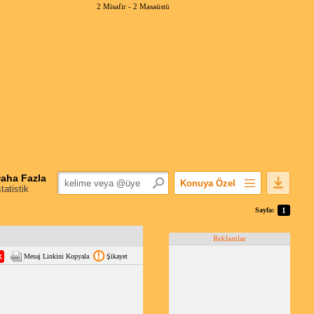
2 Misafir -
2 Masaüstü
aha Fazla
Konuya Özel
statistik
Favorilerime Ekle
Sayfa:
1
Konuyu Açandan
Reklamlar
Popüler Mesajlar
Mesaj Linkini Kopyala
Şikayet
Linkli Mesajlar
Yazdır
E-Posta Aboneliği
Konuyu Gizle