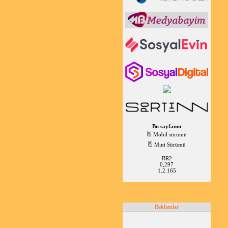
Bu sayfanın
Mobil sürümü
Mini Sürümü
BR2
0,297
1.2.165
Reklamlar