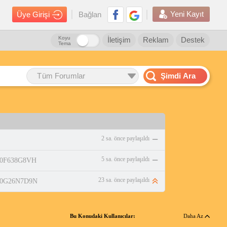
Yeni Kayıt
Üye Girişi
Bağlan
Koyu
İletişim
Reklam
Destek
Tema
Tüm Forumlar
Şimdi Ara
2 sa. önce paylaşıldı
5 sa. önce paylaşıldı
/B0F638G8VH
23 sa. önce paylaşıldı
p/B0G26N7D9N
Bu Konudaki Kullanıcılar:
Daha Az