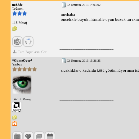
mAdde
02 Temmuz 2013 14:03:02
Teğmen
merhaba
oncelıkle buyuk ıhtımalle oyun bozuk tur ıkıncı
118 Mesaj
_____________________________
Tüm Başarılarını Gör
*GameOver*
02 Temmuz 2013 15:36:35
Yarbay
sıcaklıklar o kadarda kötü görünmüyor ama iste
_____________________________
14752 Mesaj