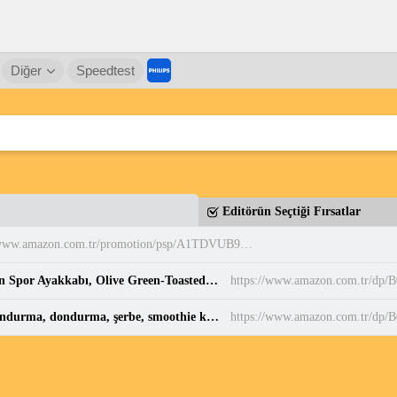
Diğer
Speedtest
Editörün Seçtiği Fırsatlar
https://www.amazon.com.tr/promotion/psp/A1TDVUB9EQDUFY
PUMA Puma Smash 3.0 Etiqueta Unisex Yetişkin Spor Ayakkabı, Olive Green-Toasted Almond, 37 : Amazon.com.tr: Moda
https://www.amazon.com.tr/dp
Ninja CREAMi 7-in-1 Dondurma Makinesi | Dondurma, dondurma, şerbe, smoothie kaseleri ve smoothie için 7 program, toplam 1,4 l kapasiteli 2 kavanoz : Amazon.com.tr
https://www.amazon.com.tr/d