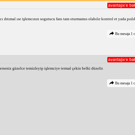
 ıhtımal ıse işlemcının sogutucu fanı tam oturmamıs olabılır kontrol et yada pıslık
Bu mesaja 1 c
rseniz güzelce temizleyip işlemciye termal çekin belki düzelir.
Bu mesaja 1 c