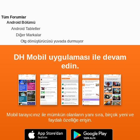
Tüm Forumlar
Android Bölümü
Android Tabletler
Diğer Markalar
Otg dönüştürücüsü yuvada durmuyor
DH Mobil uygulaması ile devam
edin.
Mobil tarayıcınız ile mümkün olanların yanı sıra, birçok yeni ve
faydalı özelliğe erişin.