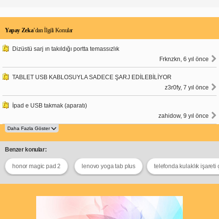
Yapay Zeka
’dan İlgili Konular
Dizüstü sarj ın takıldığı portta temassızlık
Frknzkn, 6 yıl önce
TABLET USB KABLOSUYLA SADECE ŞARJ EDİLEBİLİYOR
z3r0fy, 7 yıl önce
İpad e USB takmak (aparatı)
zahidow, 9 yıl önce
Benzer konular:
honor magic pad 2
lenovo yoga tab plus
telefonda kulaklık işareti