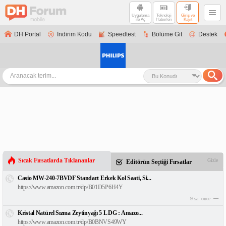
Uygulama
Teknoloji
Giriş ve
ile Aç
Haberleri
Kayıt
DH Portal
İndirim Kodu
Speedtest
Bölüme Git
Destek
Sıcak Fırsatlarda Tıklananlar
Gizle
Editörün Seçtiği Fırsatlar
Casio MW-240-7BVDF Standart Erkek Kol Saati, Si...
https://www.amazon.com.tr/dp/B01D5P6H4Y
9 sa. önce
Kristal Natürel Sızma Zeytinyağı 5 L DG : Amazo...
https://www.amazon.com.tr/dp/B0BNVS49WY