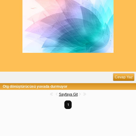
Cevap Yaz
Otg dönüştürücüsü yuvada durmuyor
Sayfaya Git
1