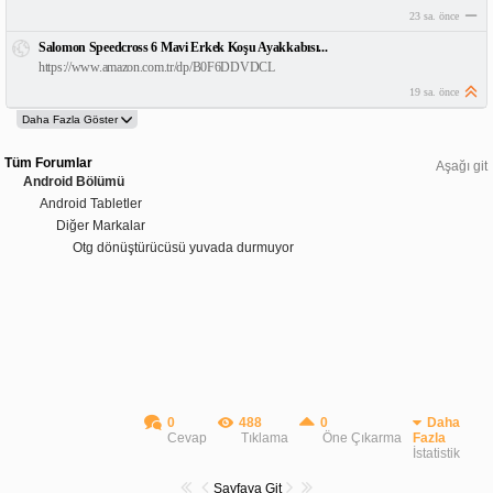
23 sa. önce
Salomon Speedcross 6 Mavi Erkek Koşu Ayakkabısı...
https://www.amazon.com.tr/dp/B0F6DDVDCL
19 sa. önce
Tüm Forumlar
Aşağı git
Android Bölümü
Android Tabletler
Diğer Markalar
Otg dönüştürücüsü yuvada durmuyor
0
488
0
Daha
Cevap
Tıklama
Öne Çıkarma
Fazla
İstatistik
Sayfaya Git