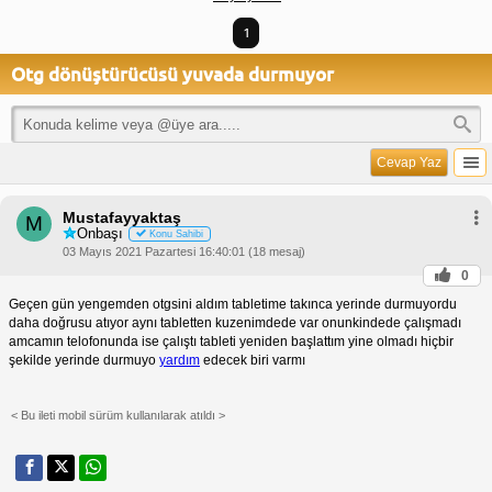
1
Otg dönüştürücüsü yuvada durmuyor
Cevap Yaz
Mustafayyaktaş
M
Onbaşı
Konu Sahibi
03 Mayıs 2021 Pazartesi 16:40:01 (18 mesaj)
0
Geçen gün yengemden otgsini aldım tabletime takınca yerinde durmuyordu
daha doğrusu atıyor aynı tabletten kuzenimdede var onunkindede çalışmadı
amcamın telofonunda ise çalıştı tableti yeniden başlattım yine olmadı hiçbir
şekilde yerinde durmuyo
yardım
edecek biri varmı
< Bu ileti mobil sürüm kullanılarak atıldı >