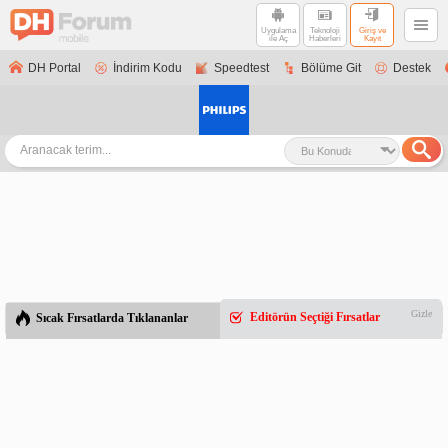
Uygulama
Teknoloji
Giriş ve
ile Aç
Haberleri
Kayıt
DH Portal
İndirim Kodu
Speedtest
Bölüme Git
Destek
Gizle
Editörün Seçtiği Fırsatlar
Sıcak Fırsatlarda Tıklananlar