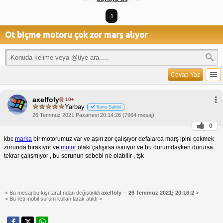
1
Ot biçme motoru çok zor marş alıyor
Cevap Yaz
axelfoly
10+
Yarbay
Konu Sahibi
26 Temmuz 2021 Pazartesi 20:14:26 (7964 mesaj)
0
kbc
marka
bir motorumuz var ve aşırı zor çalışıyor defalarca marş ipini çekmek
zorunda bırakıyor ve
motor
olaki çalışırsa ısınıyor ve bu durumdayken durursa
tekrar çalışmıyor , bu sorunun sebebi ne olabilir , tşk
< Bu mesaj bu kişi tarafından değiştirildi
axelfoly
--
26 Temmuz 2021; 20:16:2
>
< Bu ileti mobil sürüm kullanılarak atıldı >