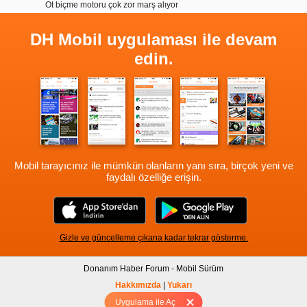
Ot biçme motoru çok zor marş alıyor
DH Mobil uygulaması ile devam
edin.
Mobil tarayıcınız ile mümkün olanların yanı sıra, birçok yeni ve
faydalı özelliğe erişin.
Gizle ve güncelleme çıkana kadar tekrar gösterme.
Donanım Haber Forum - Mobil Sürüm
Hakkımızda
|
Yukarı
Uygulama ile Aç
Tam sürüm için Tıklayınız