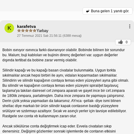
Buna gelen
1 yanıtı gör.
karafetva
K
Yarbay
27 Temmuz 2021 Salı 21:56:11 (6388 mesaj)
0
Bobin ısınıyor ısınınca farklı davranıyor olabilir. Bobinde bilinen bir sorundur
bu. Malum; buji kabloları ve bujinin direnç değerleri var. uygun değerler
dışında tertibat da bobine zarar vermiş olabilir.
Silindir kapağı ve bu kapağı basan civatalar bulunmakta. Uygun torkta
sıkılmalılar ancak hepsi birbiri ile aynı, vidaları koparmadan sıkılmalılar.
Silindirin ve silindir kapağının contaya temas eden yüzeyyleri ayna gibi olmalı.
Bu silindir ve kapağının contaya temas eden yüzeyini spiral/jet taşı/avuç
taşlama'ya takılan dairesel cırt zımpara aparatı ve gayet ince bir cırt zımpara
ile 180lik zımpara, parlatmıştım. Daha ince zımpara ile yapmaya çalışırsınız.
Derin çizik yoksa yapmadan da takarsınız. AYrıca -şellak- diye ismi blinen
shellac diye markalı bir ürün silindir kapak contasının bastığı yüzeyylere
srülüyor ve szdırmayı azaltıyor. Sıcak ve asınçlı yerler için tavsiye edilebiliyor.
Rastgele sıvı conta vb kullanmayın zararı olur.
Ancak sökülürse conta değiştirmek icap eder. Evvela civataları sıkıp
denersiniz. Değişimi gözlemler sonraki işlemlerde de contanın etkisini