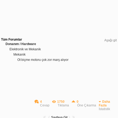
Tüm Forumlar
Aşağı git
Donanım / Hardware
Elektronik ve Mekanik
Mekanik
Ot biçme motoru çok zor marş alıyor
4
1750
0
Daha
Cevap
Tıklama
Öne Çıkarma
Fazla
İstatistik
Sayfaya Git