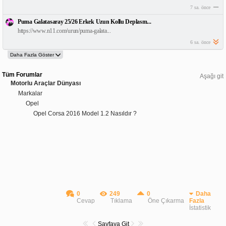
7 sa. önce
Puma Galatasaray 25/26 Erkek Uzun Kollu Deplasm...
https://www.n11.com/urun/puma-galata...
6 sa. önce
Tüm Forumlar
Aşağı git
Motorlu Araçlar Dünyası
Markalar
Opel
Opel Corsa 2016 Model 1.2 Nasıldır ?
0
249
0
Daha
Cevap
Tıklama
Öne Çıkarma
Fazla
İstatistik
Sayfaya Git