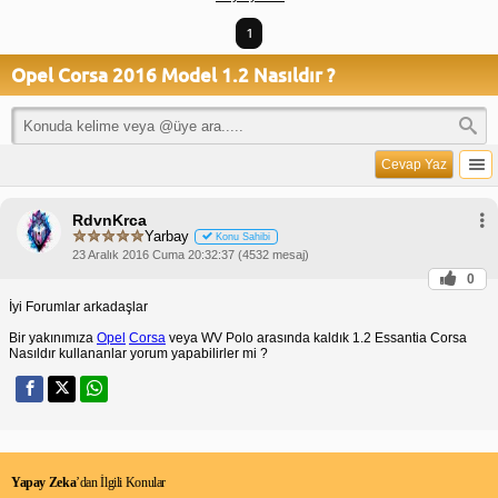
1
Opel Corsa 2016 Model 1.2 Nasıldır ?
Cevap Yaz
RdvnKrca
Yarbay
Konu Sahibi
23 Aralık 2016 Cuma 20:32:37 (4532 mesaj)
0
İyi Forumlar arkadaşlar
Bir yakınımıza
Opel
Corsa
veya WV Polo arasında kaldık 1.2 Essantia Corsa
Nasıldır kullananlar yorum yapabilirler mi ?
Yapay Zeka
’dan İlgili Konular