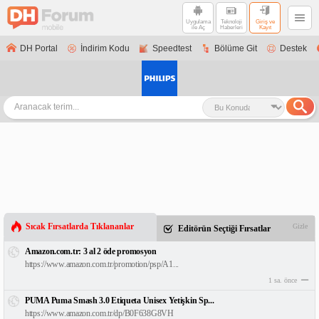
Uygulama
Teknoloji
Giriş ve
ile Aç
Haberleri
Kayıt
DH Portal
İndirim Kodu
Speedtest
Bölüme Git
Destek
Sıcak Fırsatlarda Tıklananlar
Gizle
Editörün Seçtiği Fırsatlar
Amazon.com.tr: 3 al 2 öde promosyon
https://www.amazon.com.tr/promotion/psp/A1...
1 sa. önce
PUMA Puma Smash 3.0 Etiqueta Unisex Yetişkin Sp...
https://www.amazon.com.tr/dp/B0F638G8VH