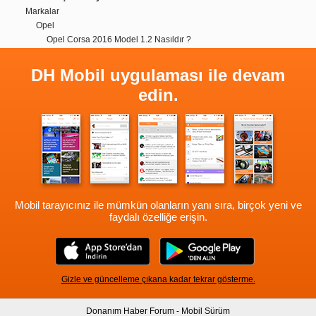
Markalar
Opel
Opel Corsa 2016 Model 1.2 Nasıldır ?
DH Mobil uygulaması ile devam
edin.
Mobil tarayıcınız ile mümkün olanların yanı sıra, birçok yeni ve
faydalı özelliğe erişin.
Gizle ve güncelleme çıkana kadar tekrar gösterme.
Donanım Haber Forum - Mobil Sürüm