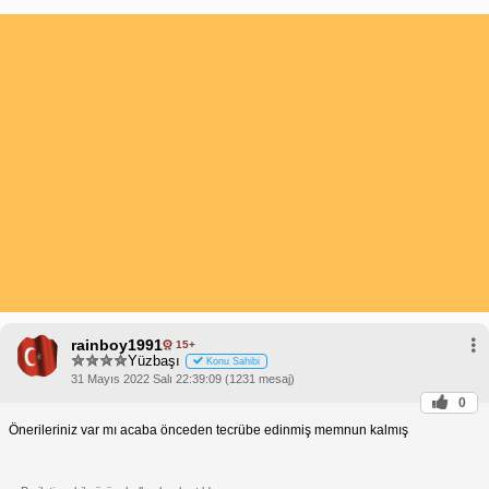
rainboy1991
15+
Yüzbaşı
Konu Sahibi
31 Mayıs 2022 Salı 22:39:09 (1231 mesaj)
0
Önerileriniz var mı acaba önceden tecrübe edinmiş memnun kalmış