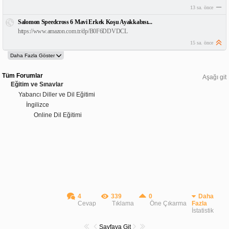
13 sa. önce
Salomon Speedcross 6 Mavi Erkek Koşu Ayakkabısı...
https://www.amazon.com.tr/dp/B0F6DDVDCL
15 sa. önce
Tüm Forumlar
Aşağı git
Eğitim ve Sınavlar
Yabancı Diller ve Dil Eğitimi
İngilizce
Online Dil Eğitimi
4
339
0
Daha
Cevap
Tıklama
Öne Çıkarma
Fazla
İstatistik
Sayfaya Git