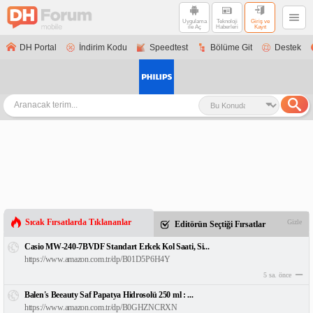
Uygulama
Teknoloji
Giriş ve
ile Aç
Haberleri
Kayıt
DH Portal
İndirim Kodu
Speedtest
Bölüme Git
Destek
Sıcak Fırsatlarda Tıklananlar
Gizle
Editörün Seçtiği Fırsatlar
Casio MW-240-7BVDF Standart Erkek Kol Saati, Si...
https://www.amazon.com.tr/dp/B01D5P6H4Y
5 sa. önce
Balen's Beeauty Saf Papatya Hidrosolü 250 ml : ...
https://www.amazon.com.tr/dp/B0GHZNCRXN