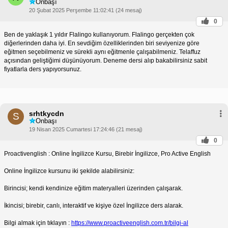
Onbaşı
20 Şubat 2025 Perşembe 11:02:41 (24 mesaj)
0
Ben de yaklaşık 1 yıldır Flalingo kullanıyorum. Flalingo gerçekten çok
diğerlerinden daha iyi. En sevdiğim özelliklerinden biri seviyenize göre
eğitmen seçebilmeniz ve sürekli aynı eğitmenle çalışabilmeniz. Telaffuz
açısından geliştiğimi düşünüyorum. Deneme dersi alıp bakabilirsiniz sabit
fiyatlarla ders yapıyorsunuz.
srhtkycdn
S
Onbaşı
19 Nisan 2025 Cumartesi 17:24:46 (21 mesaj)
0
Proactivenglish : Online İngilizce Kursu, Birebir İngilizce, Pro Active English
Online İngilizce kursunu iki şekilde alabilirsiniz:
Birincisi; kendi kendinize eğitim materyalleri üzerinden çalışarak.
İkincisi; birebir, canlı, interaktif ve kişiye özel İngilizce ders alarak.
Bilgi almak için tıklayın :
https://www.proactiveenglish.com.tr/bilgi-al