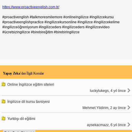
https://www.proactiveenglish.com.tr/
#proactivenglish #talkmoresmilemore #onlineingilizce #ingilizcekursu
#proactiveenglishpractice #ingilizcekursonline #ingilizce #ingilizcekelime
#ingilizceöğreniyorum #ingilizceders #ingilizceders #ingilizcevideo
#ücretsizingilizce #birebireğitim #birebiringilizce
Yapay Zeka
’dan İlgili Konular
Online İngilizce eğitim siteleri
luckylukegs, 4 yıl önce
İngilizce dil kursu tavsiyesi
Mehmet.Yildirim, 2 ay önce
Yurtdışı dil eğitimi
aysekacmazz, 6 yıl önce