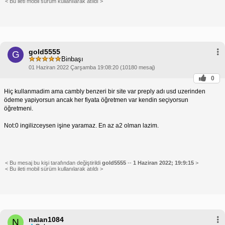
< Bu ileti mobil sürüm kullanılarak atıldı >
gold5555
G
Binbaşı
01 Haziran 2022 Çarşamba 19:08:20 (10180 mesaj)
0
Hiç kullanmadim ama cambly benzeri bir site var preply adı usd uzerinden
ödeme yapiyorsun ancak her fiyata öğretmen var kendin seçiyorsun
öğretmeni.
Not:0 ingilizceysen işine yaramaz. En az a2 olman lazim.
< Bu mesaj bu kişi tarafından değiştirildi
gold5555
--
1 Haziran 2022; 19:9:15
>
< Bu ileti mobil sürüm kullanılarak atıldı >
nalan1084
N