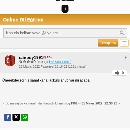
1
Online Dil Eğitimi
Cevap Yaz
rainboy1991
15+
Yüzbaşı
Konu Sahibi
23 Mayıs 2022 Pazartesi 18:16:02 (1231 mesaj)
0
Önerebileceginiz sanal kanallar,kurslar vb var mı acaba
< Bu mesaj bu kişi tarafından değiştirildi
rainboy1991
--
31 Mayıs 2022; 22:38:23
>