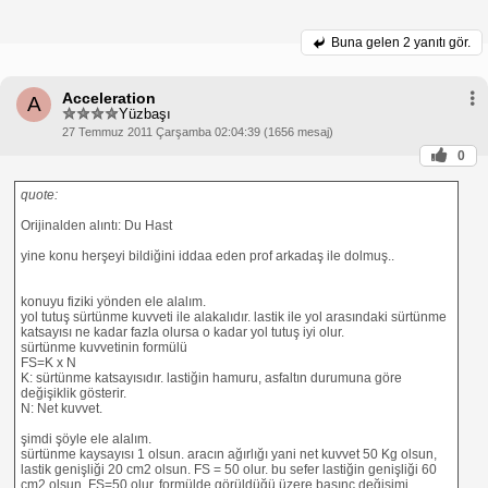
Buna gelen
2 yanıtı gör.
Acceleration
A
Yüzbaşı
27 Temmuz 2011 Çarşamba 02:04:39 (1656 mesaj)
0
quote:
Orijinalden alıntı: Du Hast
yine konu herşeyi bildiğini iddaa eden prof arkadaş ile dolmuş..
konuyu fiziki yönden ele alalım.
yol tutuş sürtünme kuvveti ile alakalıdır. lastik ile yol arasındaki sürtünme
katsayısı ne kadar fazla olursa o kadar yol tutuş iyi olur.
sürtünme kuvvetinin formülü
FS=K x N
K: sürtünme katsayısıdır. lastiğin hamuru, asfaltın durumuna göre
değişiklik gösterir.
N: Net kuvvet.
şimdi şöyle ele alalım.
sürtünme kaysayısı 1 olsun. aracın ağırlığı yani net kuvvet 50 Kg olsun,
lastik genişliği 20 cm2 olsun. FS = 50 olur. bu sefer lastiğin genişliği 60
cm2 olsun. FS=50 olur. formülde görüldüğü üzere basınç değişimi