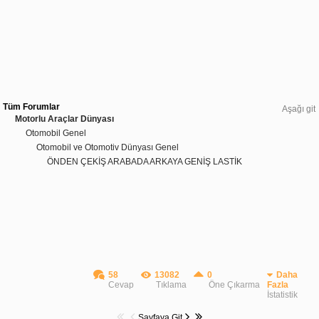
Tüm Forumlar
Aşağı git
Motorlu Araçlar Dünyası
Otomobil Genel
Otomobil ve Otomotiv Dünyası Genel
ÖNDEN ÇEKİŞ ARABADA ARKAYA GENİŞ LASTİK
58
13082
0
Daha
Cevap
Tıklama
Öne Çıkarma
Fazla
İstatistik
Sayfaya Git