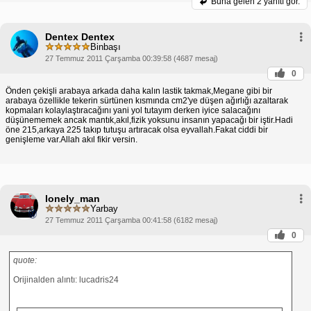
Buna gelen
2 yanıtı gör.
Dentex Dentex
Binbaşı
27 Temmuz 2011 Çarşamba 00:39:58 (4687 mesaj)
0
Önden çekişli arabaya arkada daha kalın lastik takmak,Megane gibi bir
arabaya özellikle tekerin sürtünen kısmında cm2'ye düşen ağırlığı azaltarak
kopmaları kolaylaştıracağını yani yol tutayım derken iyice salacağını
düşünememek ancak mantık,akıl,fizik yoksunu insanın yapacağı bir iştir.Hadi
öne 215,arkaya 225 takıp tutuşu artıracak olsa eyvallah.Fakat ciddi bir
genişleme var.Allah akıl fikir versin.
lonely_man
Yarbay
27 Temmuz 2011 Çarşamba 00:41:58 (6182 mesaj)
0
quote:
Orijinalden alıntı: lucadris24