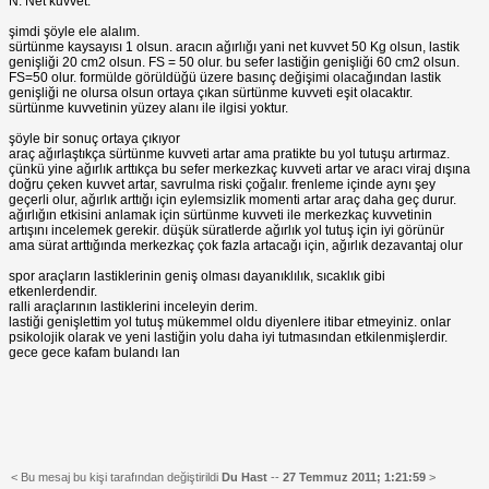
N: Net kuvvet.
şimdi şöyle ele alalım.
sürtünme kaysayısı 1 olsun. aracın ağırlığı yani net kuvvet 50 Kg olsun, lastik
genişliği 20 cm2 olsun. FS = 50 olur. bu sefer lastiğin genişliği 60 cm2 olsun.
FS=50 olur. formülde görüldüğü üzere basınç değişimi olacağından lastik
genişliği ne olursa olsun ortaya çıkan sürtünme kuvveti eşit olacaktır.
sürtünme kuvvetinin yüzey alanı ile ilgisi yoktur.
şöyle bir sonuç ortaya çıkıyor
araç ağırlaştıkça sürtünme kuvveti artar ama pratikte bu yol tutuşu artırmaz.
çünkü yine ağırlık arttıkça bu sefer merkezkaç kuvveti artar ve aracı viraj dışına
doğru çeken kuvvet artar, savrulma riski çoğalır. frenleme içinde aynı şey
geçerli olur, ağırlık arttığı için eylemsizlik momenti artar araç daha geç durur.
ağırlığın etkisini anlamak için sürtünme kuvveti ile merkezkaç kuvvetinin
artışını incelemek gerekir. düşük süratlerde ağırlık yol tutuş için iyi görünür
ama sürat arttığında merkezkaç çok fazla artacağı için, ağırlık dezavantaj olur
spor araçların lastiklerinin geniş olması dayanıklılık, sıcaklık gibi
etkenlerdendir.
ralli araçlarının lastiklerini inceleyin derim.
lastiği genişlettim yol tutuş mükemmel oldu diyenlere itibar etmeyiniz. onlar
psikolojik olarak ve yeni lastiğin yolu daha iyi tutmasından etkilenmişlerdir.
gece gece kafam bulandı lan
< Bu mesaj bu kişi tarafından değiştirildi
Du Hast
--
27 Temmuz 2011; 1:21:59
>