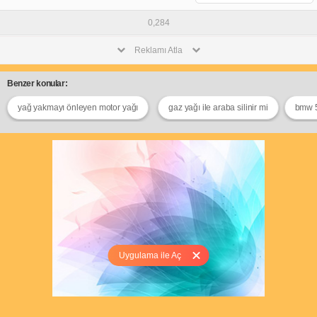
0,284
Reklamı Atla
Benzer konular:
yağ yakmayı önleyen motor yağı
gaz yağı ile araba silinir mi
bmw 5
Uygulama ile Aç