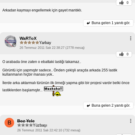
0
Arkadan kaymayı engellemek için gayet mantıklı.
Buna gelen
1 yanıtı gör.
WaRToX
Yarbay
26 Temmuz 2011 Salı 22:38:27 (2778 mesaj)
0
O arabada öne zaten o ebattaki lastiği takamaz..
Görüntü için yapmıştır sadece.. Önden çekişli araçda arkada 255 lastik
kullanmanın hiçbir manası yok..
İlerde arka aktarmalı türünün ilk örneği yapma gibi bir projesi vardır belki önce
lastiklerden başlamıştır...
Buna gelen
2 yanıtı gör.
Boz Yele
B
Yüzbaşı
26 Temmuz 2011 Salı 22:42:10 (732 mesaj)