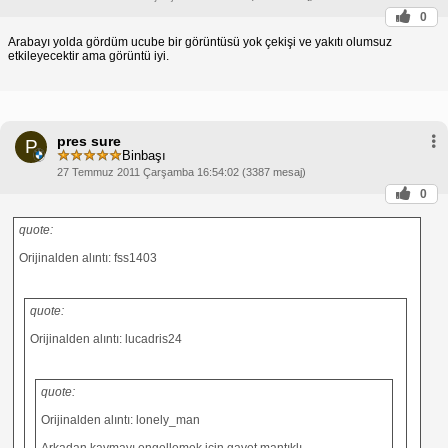
0
Arabayı yolda gördüm ucube bir görüntüsü yok çekişi ve yakıtı olumsuz
etkileyecektir ama görüntü iyi.
pres sure
P
Binbaşı
27 Temmuz 2011 Çarşamba 16:54:02 (3387 mesaj)
0
quote:
Orijinalden alıntı: fss1403
quote:
Orijinalden alıntı: lucadris24
quote:
Orijinalden alıntı: lonely_man
Arkadan kaymayı engellemek için gayet mantıklı.