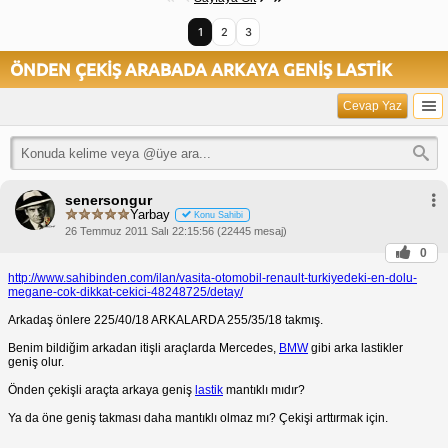
1
2
3
ÖNDEN ÇEKİŞ ARABADA ARKAYA GENİŞ LASTİK
Cevap Yaz
senersongur
Yarbay
Konu Sahibi
26 Temmuz 2011 Salı 22:15:56 (22445 mesaj)
0
http://www.sahibinden.com/ilan/vasita-otomobil-renault-turkiyedeki-en-dolu-
megane-cok-dikkat-cekici-48248725/detay/
Arkadaş önlere 225/40/18 ARKALARDA 255/35/18 takmış.
Benim bildiğim arkadan itişli araçlarda Mercedes,
BMW
gibi arka lastikler
geniş olur.
Önden çekişli araçta arkaya geniş
lastik
mantıklı mıdır?
Ya da öne geniş takması daha mantıklı olmaz mı? Çekişi arttırmak için.