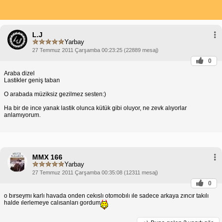
L.J
Yarbay
27 Temmuz 2011 Çarşamba 00:23:25 (22889 mesaj)
0
Araba dizel
Lastikler geniş taban
O arabada müziksiz gezilmez sesten:)
Ha bir de ince yanak lastik olunca kütük gibi oluyor, ne zevk alıyorlar
anlamıyorum.
MMX 166
Yarbay
27 Temmuz 2011 Çarşamba 00:35:08 (12311 mesaj)
0
o bırseymı karlı havada onden cekıslı otomobılı ıle sadece arkaya zıncır takılı
halde ılerlemeye calısanları gordum