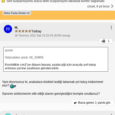
Sert süspansiyonlu araca farklı süspansiyon takılarak konfor sağlanabi
cricet, 4 yıl önce
H.
H
Yarbay
26 Temmuz 2011 Salı 23:32:43 (9138 mesaj)
1
quote:
Orijinalden alıntı: 06_EMRE
Kesinlikle cm2'ye düşen basınç azalacağı için araçda yol tutuş
artması yerine azalması görülecektir.
Yani diyorsunuz ki, arabalara bisiklet lastiği takarsak yol tutuş mükemmel
olur?
Sanırım sürtünmenin etki ettiği alanın genişlediğini komple unuttunuz?
Buna gelen
1 yanıtı gör.