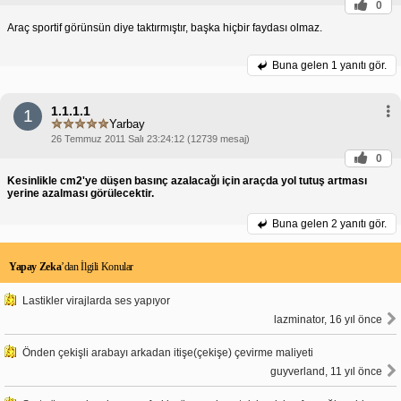
0
Araç sportif görünsün diye taktırmıştır, başka hiçbir faydası olmaz.
Buna gelen
1 yanıtı gör.
1.1.1.1
1
Yarbay
26 Temmuz 2011 Salı 23:24:12 (12739 mesaj)
0
Kesinlikle cm2'ye düşen basınç azalacağı için araçda yol tutuş artması
yerine azalması görülecektir.
Buna gelen
2 yanıtı gör.
Yapay Zeka
’dan İlgili Konular
Lastikler virajlarda ses yapıyor
lazminator, 16 yıl önce
Önden çekişli arabayı arkadan itişe(çekişe) çevirme maliyeti
guyverland, 11 yıl önce