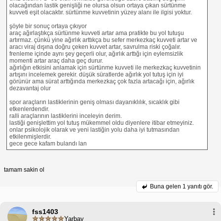
olacağından lastik genişliği ne olursa olsun ortaya çıkan sürtünme
kuvveti eşit olacaktır. sürtünme kuvvetinin yüzey alanı ile ilgisi yoktur.
şöyle bir sonuç ortaya çıkıyor
araç ağırlaştıkça sürtünme kuvveti artar ama pratikte bu yol tutuşu
artırmaz. çünkü yine ağırlık arttıkça bu sefer merkezkaç kuvveti artar ve
aracı viraj dışına doğru çeken kuvvet artar, savrulma riski çoğalır.
frenleme içinde aynı şey geçerli olur, ağırlık arttığı için eylemsizlik
momenti artar araç daha geç durur.
ağırlığın etkisini anlamak için sürtünme kuvveti ile merkezkaç kuvvetinin
artışını incelemek gerekir. düşük süratlerde ağırlık yol tutuş için iyi
görünür ama sürat arttığında merkezkaç çok fazla artacağı için, ağırlık
dezavantaj olur
spor araçların lastiklerinin geniş olması dayanıklılık, sıcaklık gibi
etkenlerdendir.
ralli araçlarının lastiklerini inceleyin derim.
lastiği genişlettim yol tutuş mükemmel oldu diyenlere itibar etmeyiniz.
onlar psikolojik olarak ve yeni lastiğin yolu daha iyi tutmasından
etkilenmişlerdir.
gece gece kafam bulandı lan
tamam sakin ol
Buna gelen
1 yanıtı gör.
fss1403
Yarbay