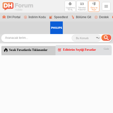
Uygulama
Teknoloji
Giriş ve
ile Aç
Haberleri
Kayıt
DH Portal
İndirim Kodu
Speedtest
Bölüme Git
Destek
Gizle
Editörün Seçtiği Fırsatlar
Sıcak Fırsatlarda Tıklananlar