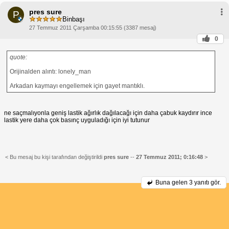
pres sure
P
Binbaşı
27 Temmuz 2011 Çarşamba 00:15:55 (3387 mesaj)
0
quote:
Orijinalden alıntı: lonely_man
Arkadan kaymayı engellemek için gayet mantıklı.
ne saçmalıyonla geniş lastik ağırlık dağılacağı için daha çabuk kaydırır ince
lastik yere daha çok basınç uyguladığı için iyi tutunur
< Bu mesaj bu kişi tarafından değiştirildi
pres sure
--
27 Temmuz 2011; 0:16:48
>
Buna gelen
3 yanıtı gör.