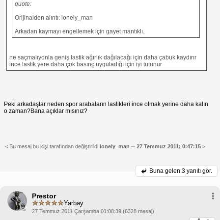
quote:
Orijinalden alıntı: lonely_man
Arkadan kaymayı engellemek için gayet mantıklı.
ne saçmalıyonla geniş lastik ağırlık dağılacağı için daha çabuk kaydırır
ince lastik yere daha çok basınç uyguladığı için iyi tutunur
Peki arkadaşlar neden spor arabaların lastikleri ince olmak yerine daha kalın
o zaman?Bana açıklar mısınız?
< Bu mesaj bu kişi tarafından değiştirildi
lonely_man
--
27 Temmuz 2011; 0:47:15
>
Buna gelen
3 yanıtı gör.
Prestor
Yarbay
27 Temmuz 2011 Çarşamba 01:08:39 (6328 mesaj)