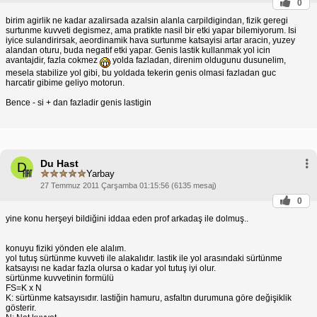
0
birim agirlik ne kadar azalirsada azalsin alanla carpildigindan, fizik geregi
surtunme kuvveti degismez, ama pratikte nasil bir etki yapar bilemiyorum. Isi
iyice sulandirirsak, aeordinamik hava surtunme katsayisi artar aracin, yuzey
alandan oturu, buda negatif etki yapar. Genis lastik kullanmak yol icin
avantajdir, fazla cokmez
yolda fazladan, direnim oldugunu dusunelim,
mesela stabilize yol gibi, bu yoldada tekerin genis olmasi fazladan guc
harcatir gibime geliyo motorun.
Bence - si + dan fazladir genis lastigin
Du Hast
D
Yarbay
27 Temmuz 2011 Çarşamba 01:15:56 (6135 mesaj)
0
yine konu herşeyi bildiğini iddaa eden prof arkadaş ile dolmuş..
konuyu fiziki yönden ele alalım.
yol tutuş sürtünme kuvveti ile alakalıdır. lastik ile yol arasındaki sürtünme
katsayısı ne kadar fazla olursa o kadar yol tutuş iyi olur.
sürtünme kuvvetinin formülü
FS=K x N
K: sürtünme katsayısıdır. lastiğin hamuru, asfaltın durumuna göre değişiklik
gösterir.